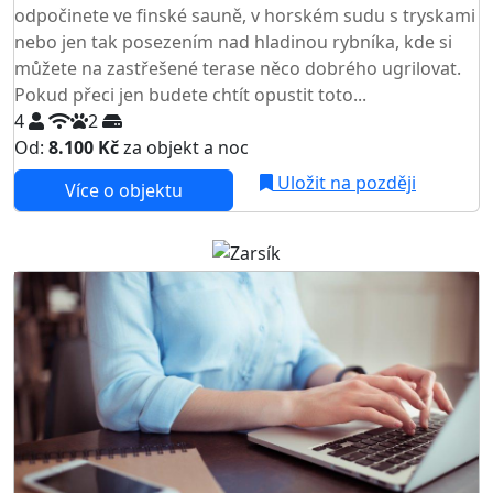
odpočinete ve finské sauně, v horském sudu s tryskami
nebo jen tak posezením nad hladinou rybníka, kde si
můžete na zastřešené terase něco dobrého ugrilovat.
Pokud přeci jen budete chtít opustit toto...
4
2
Od:
8.100 Kč
za objekt a noc
NEJNIŽŠÍ CENA NA TRHU
Uložit na později
Více o objektu