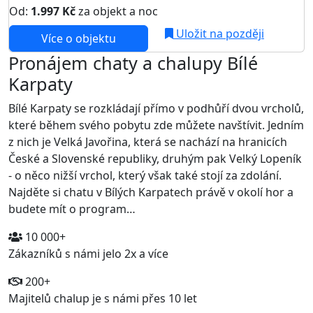
Od:
1.997 Kč
za objekt a noc
Uložit na později
Více o objektu
Pronájem chaty a chalupy Bílé
Karpaty
Bílé Karpaty se rozkládají přímo v podhůří dvou vrcholů,
které během svého pobytu zde můžete navštívit. Jedním
z nich je Velká Javořina, která se nachází na hranicích
České a Slovenské republiky, druhým pak Velký Lopeník
- o něco nižší vrchol, který však také stojí za zdolání.
Najděte si chatu v Bílých Karpatech právě v okolí hor a
budete mít o program…
10 000+
Zákazníků s námi jelo 2x a více
200+
Majitelů chalup je s námi přes 10 let