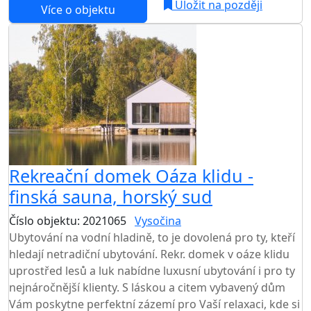
Uložit na později
Více o objektu
Rekreační domek Oáza klidu -
finská sauna, horský sud
Číslo objektu: 2021065
Vysočina
Ubytování na vodní hladině, to je dovolená pro ty, kteří
hledají netradiční ubytování. Rekr. domek v oáze klidu
uprostřed lesů a luk nabídne luxusní ubytování i pro ty
nejnáročnější klienty. S láskou a citem vybavený dům
Vám poskytne perfektní zázemí pro Vaší relaxaci, kde si