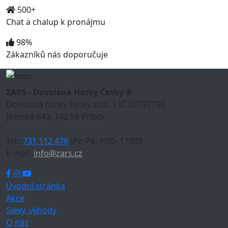
500+
Chat a chalup k pronájmu
98%
Zákazníků nás doporučuje
ZARS - Dovolená Hezky Česky ®
Dovolená hezky česky s.r.o. | IČ 07797788
Jičínská 543, 742 58 Příbor
Tel.:
731 112 476
(Po-Pá: 9:00- 17:00)
E-mail:
info@zars.cz
Úvodní stránka
Akce
Slevy, výhody
O nás