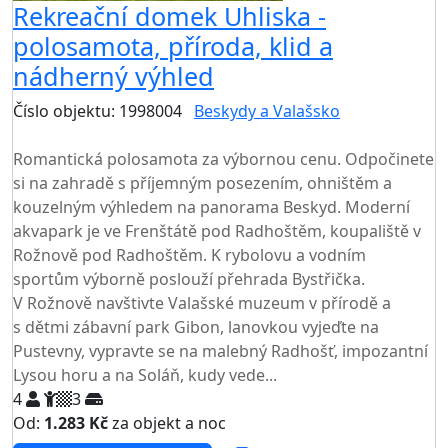
Rekreační domek Uhliska -
polosamota, příroda, klid a
nádherný výhled
Číslo objektu: 1998004
Beskydy a Valašsko
TOP HODNOCENÍ
Romantická polosamota za výbornou cenu. Odpočinete
si na zahradě s příjemným posezením, ohništěm a
kouzelným výhledem na panorama Beskyd. Moderní
akvapark je ve Frenštátě pod Radhoštěm, koupaliště v
Rožnově pod Radhoštěm. K rybolovu a vodním
sportům výborně poslouží přehrada Bystřička.
V Rožnově navštivte Valašské muzeum v přírodě a
s dětmi zábavní park Gibon, lanovkou vyjeďte na
Pustevny, vypravte se na malebný Radhošť, impozantní
Lysou horu a na Soláň, kudy vede...
4
3
Od:
1.283 Kč
za objekt a noc