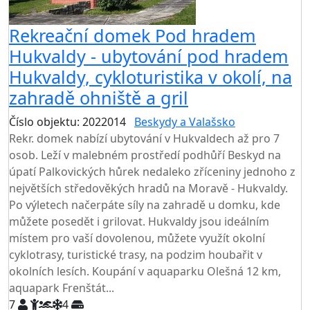
Rekreační domek Pod hradem
Hukvaldy - ubytování pod hradem
Hukvaldy, cykloturistika v okolí, na
zahradě ohniště a gril
Číslo objektu: 2022014
Beskydy a Valašsko
Rekr. domek nabízí ubytování v Hukvaldech až pro 7
osob. Leží v malebném prostředí podhůří Beskyd na
úpatí Palkovických hůrek nedaleko zříceniny jednoho z
největších středověkých hradů na Moravě - Hukvaldy.
Po výletech načerpáte síly na zahradě u domku, kde
můžete posedět i grilovat. Hukvaldy jsou ideálním
místem pro vaší dovolenou, můžete využít okolní
cyklotrasy, turistické trasy, na podzim houbařit v
okolních lesích. Koupání v aquaparku Olešná 12 km,
aquapark Frenštát...
7
4