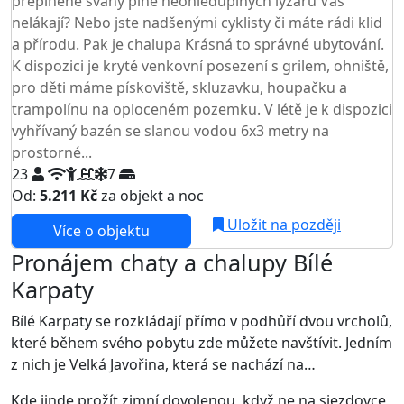
přeplněné svahy plné neohleduplných lyžařů Vás
nelákají? Nebo jste nadšenými cyklisty či máte rádi klid
a přírodu. Pak je chalupa Krásná to správné ubytování.
K dispozici je kryté venkovní posezení s grilem, ohniště,
pro děti máme pískoviště, skluzavku, houpačku a
trampolínu na oploceném pozemku. V létě je k dispozici
vyhřívaný bazén se slanou vodou 6x3 metry na
prostorné...
23
7
Od:
5.211 Kč
za objekt a noc
Uložit na později
Více o objektu
Pronájem chaty a chalupy Bílé
Karpaty
Bílé Karpaty se rozkládají přímo v podhůří dvou vrcholů,
které během svého pobytu zde můžete navštívit. Jedním
z nich je Velká Javořina, která se nachází na…
Kde jinde prožít zimní dovolenou, když ne na sjezdovce