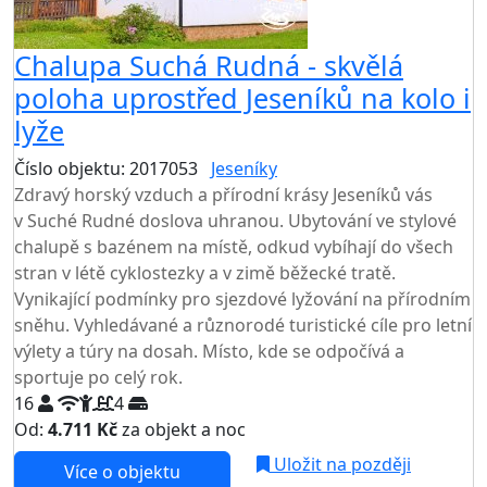
Chalupa Suchá Rudná - skvělá
poloha uprostřed Jeseníků na kolo i
lyže
Číslo objektu: 2017053
Jeseníky
Zdravý horský vzduch a přírodní krásy Jeseníků vás
v Suché Rudné doslova uhranou. Ubytování ve stylové
chalupě s bazénem na místě, odkud vybíhají do všech
stran v létě cyklostezky a v zimě běžecké tratě.
Vynikající podmínky pro sjezdové lyžování na přírodním
sněhu. Vyhledávané a různorodé turistické cíle pro letní
výlety a túry na dosah. Místo, kde se odpočívá a
sportuje po celý rok.
16
4
Od:
4.711 Kč
za objekt a noc
Uložit na později
Více o objektu