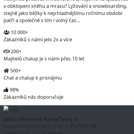
v obklopení sněhu a mrazu? Lyžování a snowboarding,
stejně jako běžky k nejchladnějšímu ročnímu období
patří a společně s tím i volný čas…
10 000+
Zákazníků s námi jelo 2x a více
200+
Majitelů chalup je s námi přes 10 let
500+
Chat a chalup k pronájmu
98%
Zákazníků nás doporučuje
ZARS - Dovolená Hezky Česky ®
Dovolená hezky česky s.r.o. | IČ 07797788
Jičínská 543, 742 58 Příbor