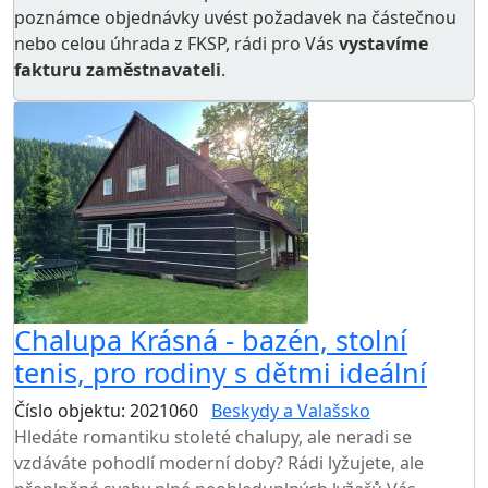
poznámce objednávky uvést požadavek na částečnou
nebo celou úhrada z FKSP, rádi pro Vás
vystavíme
fakturu zaměstnavateli
.
Chalupa Krásná - bazén, stolní
tenis, pro rodiny s dětmi ideální
Číslo objektu: 2021060
Beskydy a Valašsko
Hledáte romantiku stoleté chalupy, ale neradi se
vzdáváte pohodlí moderní doby? Rádi lyžujete, ale