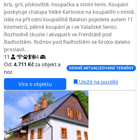
krb, gril, pískoviště, houpačka a stolní tenis. Koupání
poskytuje chalupa Velké Karlovice na koupališti v místě,
dále na přírodní koupaliště Balaton pojedete autem 11
kilometrů, pěkné koupání je i ve Valašské Senici.
Rozhodně zkuste i akvapark ve Frenštátě pod
Radhoštěm. Rožnov pod Radhoštěm se široko daleko
proslavil...
11
4
Od:
4.711 Kč
za objekt a
DENNĚ AKTUALIZOVANÉ TERMÍNY
noc
Uložit na později
Více o objektu