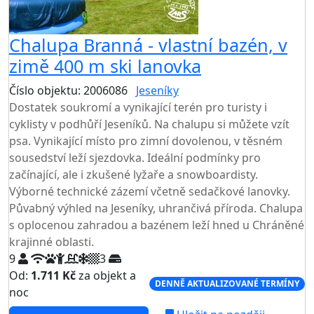
Chalupa Branná - vlastní bazén, v
zimě 400 m ski lanovka
Číslo objektu: 2006086
Jeseníky
TOP HODNOCENÍ
Dostatek soukromí a vynikající terén pro turisty i
cyklisty v podhůří Jeseníků. Na chalupu si můžete vzít
psa. Vynikající místo pro zimní dovolenou, v těsném
sousedství leží sjezdovka. Ideální podmínky pro
začínající, ale i zkušené lyžaře a snowboardisty.
Výborné technické zázemí včetně sedačkové lanovky.
Půvabný výhled na Jeseníky, uhrančivá příroda. Chalupa
s oplocenou zahradou a bazénem leží hned u Chráněné
krajinné oblasti.
9
3
Od:
1.711 Kč
za objekt a
DENNĚ AKTUALIZOVANÉ TERMÍNY
noc