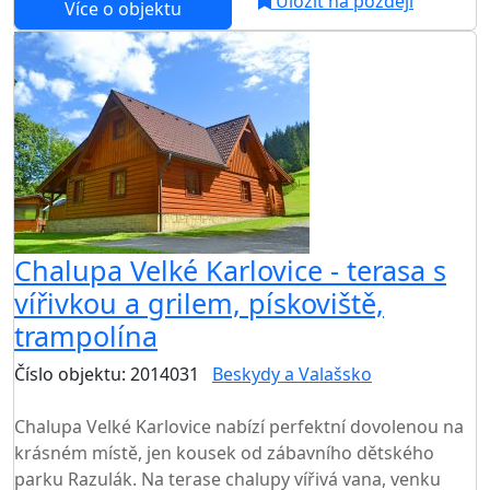
Uložit na později
Více o objektu
Chalupa Velké Karlovice - terasa s
vířivkou a grilem, pískoviště,
trampolína
Číslo objektu: 2014031
Beskydy a Valašsko
TOP HODNOCENÍ
Chalupa Velké Karlovice nabízí perfektní dovolenou na
krásném místě, jen kousek od zábavního dětského
parku Razulák. Na terase chalupy vířivá vana, venku