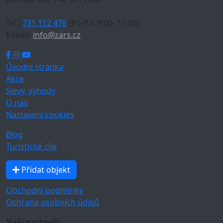
Tel.:
731 112 476
(Po-Pá: 9:00- 17:00)
E-mail:
info@zars.cz
Úvodní stránka
Akce
Slevy, výhody
O nás
Nastavení cookies
Blog
Turistické cíle
Přidat objekt
Obchodní podmínky
Ochrana osobních údajů
Naši partneři: