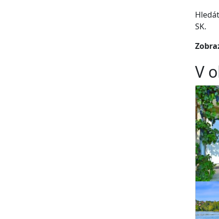
Hledát
SK.
Zobraz
V o