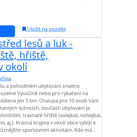
c
Uložit na později
řed lesů a luk -
ště, hřiště,
v okolí
očina
idu a pohodlném ubytování snadno
kouzelné Vysočině nebo pro rybaření na
vzdálená jen 3 km. Chalupa pro 10 osob Vám
atných ložnicích, součástí ubytování je
ohništěm, travnaté hřiště (volejbal, nohejbal,
is aj.). Krásná krajina v okolí obce vybízí k
ůznějším sportovním aktivitám. Kdo má...