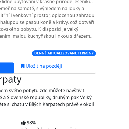
í klidné ubytování v krásné přírodě Jeseníků.
téměř na samotě, s výhledem na louky a
nitřní i venkovní prostor, oplocenou zahradu
halupou se pasou koně a krávy, což dotváří
vského pobytu. K dispozici je velký
zením, malou kuchyňskou linkou s dřezem...
Í CENA NA TRHU
DENNĚ AKTUALIZOVANÉ TERMÍNY
Uložit na později
rpaty
ěhem svého pobytu zde můžete navštívit.
ské a Slovenské republiky, druhým pak Velký
děte si chatu v Bílých Karpatech právě v okolí
98%