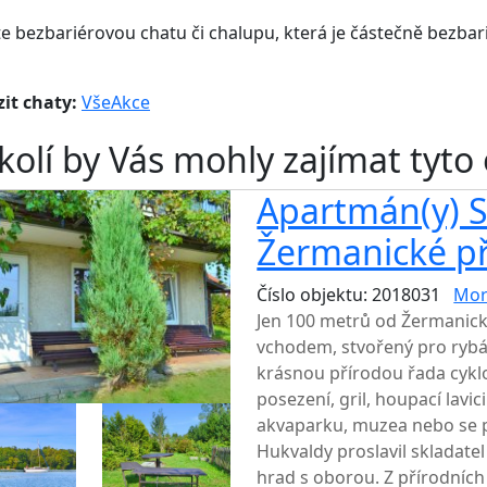
e bezbariérovou chatu či chalupu, která je částečně bezbar
it chaty:
Vše
Akce
kolí by Vás mohly zajímat tyto
Apartmán(y) S
Žermanické p
Číslo objektu: 2018031
Mor
Jen 100 metrů od Žermanick
vchodem, stvořený pro rybář
krásnou přírodou řada cyklo
posezení, gril, houpací lavi
akvaparku, muzea nebo se p
Hukvaldy proslavil skladate
hrad s oborou. Z přírodníc