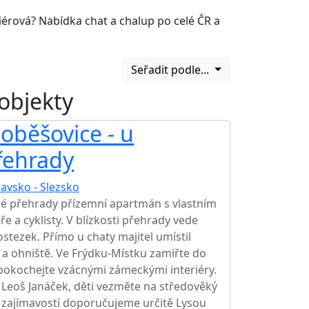
iérová? Nabídka chat a chalup po celé ČR a
Seřadit podle...
 objekty
oběšovice - u
řehrady
avsko - Slezsko
é přehrady přízemní apartmán s vlastním
e a cyklisty. V blízkosti přehrady vede
stezek. Přímo u chaty majitel umístil
ci a ohniště. Ve Frýdku-Místku zamiřte do
okochejte vzácnými zámeckými interiéry.
l Leoš Janáček, děti vezměte na středověký
h zajímavostí doporučujeme určitě Lysou