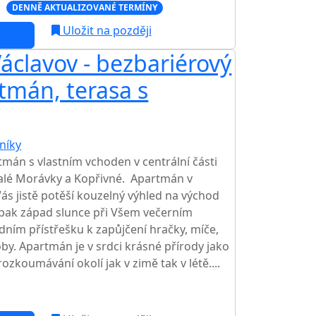
c
DENNĚ AKTUALIZOVANÉ TERMÍNY
Uložit na později
áclavov - bezbariérový
tmán, terasa s
níky
mán s vlastním vchoden v centrální části
alé Morávky a Kopřivné. Apartmán v
s jistě potěší kouzelný výhled na východ
opak západ slunce při Všem večerním
radním přístřešku k zapůjčení hračky, míče,
by. Apartmán je v srdci krásné přírody jako
ozkoumávání okolí jak v zimě tak v létě....
c
NEJNIŽŠÍ CENA NA TRHU