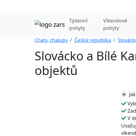
Týdenní
Víkendové
pobyty
pobyty
Chaty, chalupy
Česká republika
Slováck
Slovácko a Bílé K
objektů
☀️ Jak
Vybe
Zade
V de
Uvažuj
víkend