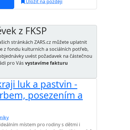
Uložit na později
ěvek z FKSP
ašich stránkách ZARS.cz můžete uplatnit
le z
fondu kulturních a sociálních potřeb
,
e objednávky uvést požadavek na částečnou
rádi pro Vás
vystavíme fakturu
aji luk a pastvin -
krbem, posezením a
níky
ideálním místem pro rodiny s dětmi i