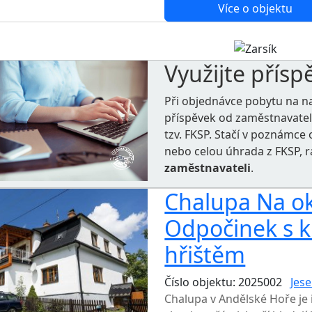
Více o objektu
Využijte přísp
Při objednávce pobytu na n
příspěvek od zaměstnavate
tzv. FKSP. Stačí v poznámc
nebo celou úhrada z FKSP, 
zaměstnavateli
.
Chalupa Na okr
Odpočinek s 
hřištěm
Číslo objektu: 2025002
Jese
Chalupa v Andělské Hoře je 