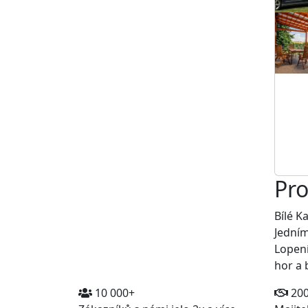
Pro
Bílé K
Jedním
Lopení
hor a
10 000+
20