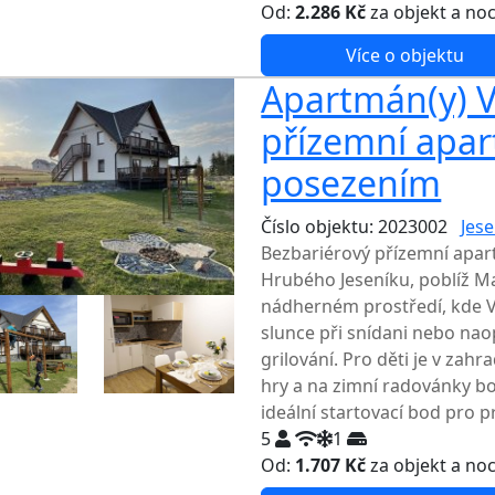
Od:
2.286 Kč
za objekt a no
Více o objektu
Apartmán(y) V
přízemní apar
posezením
Číslo objektu: 2023002
Jese
Bezbariérový přízemní apart
Hrubého Jeseníku, poblíž M
nádherném prostředí, kde Vá
slunce při snídani nebo na
grilování. Pro děti je v zah
hry a na zimní radovánky bo
ideální startovací bod pro pr
5
1
Od:
1.707 Kč
za objekt a no