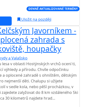
Í CENA NA TRHU
DENNĚ AKTUALIZOVANÉ TERMÍNY
Uložit na později
elčským Javorníkem -
oplocená zahrada s
koviště, houpačky
kydy a Valašsko
lesa v oblasti Hostýnských vrchů ocení ti,
jící výhledy a přírodu. Chvíle odpočinku
se a oplocené zahradě s ohništěm, dětským
nejmenší děti. Chalupu si užijete
kolí v sedle kola, nebo pěší procházkou, v
i zajedete zalyžovat do 8 km vzdáleného Ski
ca 30 kilometrů najdete hrad...