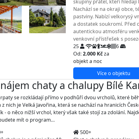
skupiny přátel, kteří hledaj
Nachází se na okraji obce, 
pastviny. Nabízí velkorysý v
a dostatek soukromí. Před c
autentickou atmosféru venko
venkovní přístřešek s pose
25
6
Od:
2.000 Kč
za
NEJNIŽŠ
objekt a noc
Více o objektu
nájem chaty a chalupy Bílé Ka
arpaty se rozkládají přímo v podhůří dvou vrcholů, které b
 z nich je Velká Javořina, která se nachází na hranicích Če
k - o něco nižší vrchol, který však také stojí za zdolání. Naj
 budete mít o program…
0+
500+