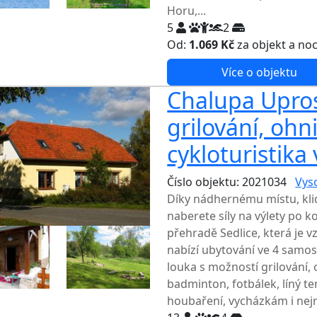
Horu,...
5
2
Od:
1.069 Kč
za objekt a no
Více o objektu
Chalupa Uprost
grilování, ohni
cykloturistika 
Číslo objektu: 2021034
Vys
Díky nádhernému místu, kl
naberete síly na výlety po 
přehradě Sedlice, která je 
nabízí ubytování ve 4 samost
louka s možností grilování, 
badminton, fotbálek, líný ten
houbaření, vycházkám i nejr