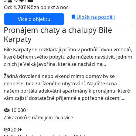
5
1
Od:
1.707 Kč
za objekt a noc
NEJNIŽŠÍ CENA NA TRHU
Uložit na později
Více o objektu
Pronájem chaty a chalupy Bílé
Karpaty
Bílé Karpaty se rozkládají přímo v podhůří dvou vrcholů,
které během svého pobytu zde můžete navštívit. Jedním
z nich je Velká Javořina, která se nachází na…
Žádná dovolená nebo víkend mimo domov by se
neobešel bez zařízeného ubytování. Najděte si na
našem portálu adekvátní apartmány k pronájmu, které
vám zajistí dostatečně příjemné a potřebné zázemí,…
10 000+
Zákazníků s námi jelo 2x a více
200+