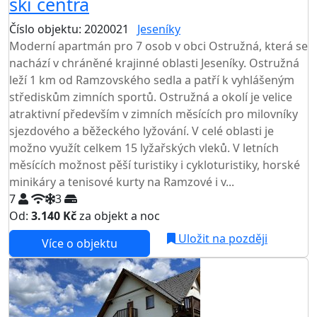
ski centra
Číslo objektu: 2020021
Jeseníky
Moderní apartmán pro 7 osob v obci Ostružná, která se
nachází v chráněné krajinné oblasti Jeseníky. Ostružná
leží 1 km od Ramzovského sedla a patří k vyhlášeným
střediskům zimních sportů. Ostružná a okolí je velice
atraktivní především v zimních měsících pro milovníky
sjezdového a běžeckého lyžování. V celé oblasti je
možno využít celkem 15 lyžařských vleků. V letních
měsících možnost pěší turistiky i cykloturistiky, horské
minikáry a tenisové kurty na Ramzové i v...
7
3
Od:
3.140 Kč
za objekt a noc
Uložit na později
Více o objektu