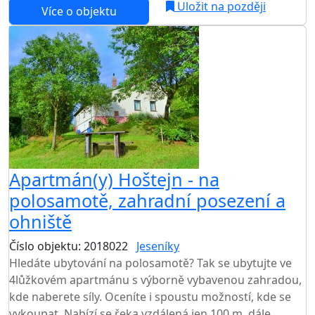
Uložit na později
Více o objektu
AKCE
Apartmán(y) Hoštejn - na
polosamotě, zahradní posezení a
ohniště
Číslo objektu: 2018022
Jeseníky
TOP HODNOCENÍ
Hledáte ubytování na polosamotě? Tak se ubytujte ve
4lůžkovém apartmánu s výborně vybavenou zahradou,
kde naberete síly. Oceníte i spoustu možností, kde se
vykoupat. Nabízí se řeka vzdálená jen 100 m, dále