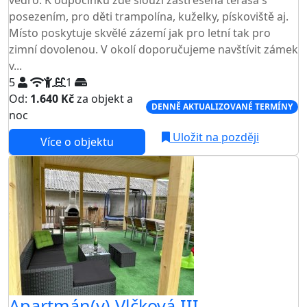
posezením, pro děti trampolína, kuželky, pískoviště aj.
Místo poskytuje skvělé zázemí jak pro letní tak pro
zimní dovolenou. V okolí doporučujeme navštívit zámek
v...
5
1
Od:
1.640 Kč
za objekt a
DENNĚ AKTUALIZOVANÉ TERMÍNY
noc
Uložit na později
Více o objektu
Apartmán(y) Vlčková III -