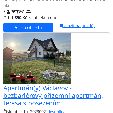
okolí...
5
1
Od:
1.850 Kč
za objekt a noc
NEJNIŽŠÍ CENA NA TRHU
Uložit na později
Více o objektu
Apartmán(y) Václavov -
bezbariérový přízemní apartmán,
terasa s posezením
Číslo objektu: 2023002
Jeseníky