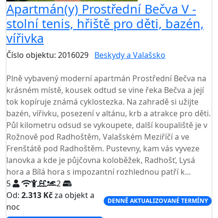
Apartmán(y) Prostřední Bečva V -
stolní tenis, hřiště pro děti, bazén,
vířivka
Číslo objektu: 2016029
Beskydy a Valašsko
TOP HODNOCENÍ
Plně vybavený moderní apartmán Prostřední Bečva na
krásném místě, kousek odtud se vine řeka Bečva a její
tok kopíruje známá cyklostezka. Na zahradě si užijte
bazén, vířivku, posezení v altánu, krb a atrakce pro děti.
Půl kilometru odsud se vykoupete, další koupaliště je v
Rožnově pod Radhoštěm, Valašském Meziříčí a ve
Frenštátě pod Radhoštěm. Pustevny, kam vás vyveze
lanovka a kde je půjčovna koloběžek, Radhošť, Lysá
hora a Bílá hora s impozantní rozhlednou patří k...
5
2
Od:
2.313 Kč
za objekt a
DENNĚ AKTUALIZOVANÉ TERMÍNY
noc