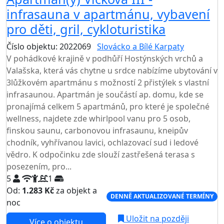
infrasauna v apartmánu, vybavení
pro děti, gril, cykloturistika
Číslo objektu: 2022069
Slovácko a Bílé Karpaty
V pohádkové krajině v podhůří Hostýnských vrchů a
Valašska, která vás chytne u srdce nabízíme ubytování v
3lůžkovém apartmánu s možností 2 přistýlek s vlastní
infrasaunou. Apartmán je součástí ap. domu, kde se
pronajímá celkem 5 apartmánů, pro které je společné
wellness, najdete zde whirlpool vanu pro 5 osob,
finskou saunu, carbonovou infrasaunu, kneipův
chodník, vyhřívanou lavici, ochlazovací sud i ledové
vědro. K odpočinku zde slouží zastřešená terasa s
posezením, pro...
5
1
Od:
1.283 Kč
za objekt a
DENNĚ AKTUALIZOVANÉ TERMÍNY
noc
Uložit na později
Více o objektu