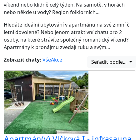
víkend nebo klidně celý týden. Na samotě, v horách
nebo někde u vody? Region folklorních…
Hledáte ideální ubytování v apartmánu na své zimní či
letní dovolené? Nebo jenom atraktivní chatu pro 2
osoby, na které strávíte společný romantický víkend?
Apartmány k pronájmu zvedají ruku a svým…
Zobrazit chaty:
Vše
Akce
Seřadit podle...
Apartmán(y) Vlčková I - infrasauna