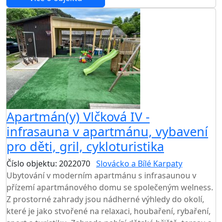
Apartmán(y) Vlčková IV -
infrasauna v apartmánu, vybavení
pro děti, gril, cykloturistika
Číslo objektu: 2022070
Slovácko a Bílé Karpaty
Ubytování v moderním apartmánu s infrasaunou v
přízemí apartmánového domu se společeným welness.
Z prostorné zahrady jsou nádherné výhledy do okolí,
které je jako stvořené na relaxaci, houbaření, rybaření,