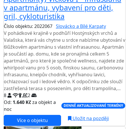
v apartmánu, vybavení pro děti,
gril, cykloturistika
Číslo objektu: 2022067
Slovácko a Bílé Karpaty
V pohádkové krajině v podhůří Hostýnských vrchů a
Valašska, která vás chytne u srdce nabízíme ubytování v
6lůžkovém apartmánu s vlastní infrasaunou. Apartmán
je součástí ap. domu, kde se pronajímá celkem 5
apartmánů, pro které je společné wellness, najdete zde
whirlpool vanu pro 5 osob, finskou saunu, carbonovou
infrasaunu, kneipův chodník, vyhřívanou lavici,
ochlazovací sud i ledové vědro. K odpočinku zde slouží
zastřešená terasa s posezením, pro děti trampolína,...
8
2
Od:
1.640 Kč
za objekt a
DENNĚ AKTUALIZOVANÉ TERMÍNY
noc
Uložit na později
Více o objektu