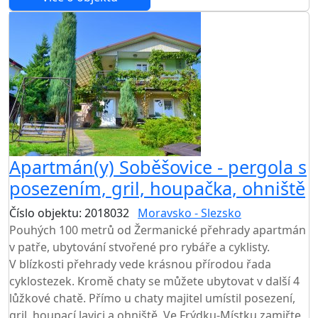
Apartmán(y) Soběšovice - pergola s
posezením, gril, houpačka, ohniště
Číslo objektu: 2018032
Moravsko - Slezsko
Pouhých 100 metrů od Žermanické přehrady apartmán
v patře, ubytování stvořené pro rybáře a cyklisty.
V blízkosti přehrady vede krásnou přírodou řada
cyklostezek. Kromě chaty se můžete ubytovat v další 4
lůžkové chatě. Přímo u chaty majitel umístil posezení,
gril, houpací lavici a ohniště. Ve Frýdku-Místku zamiřte