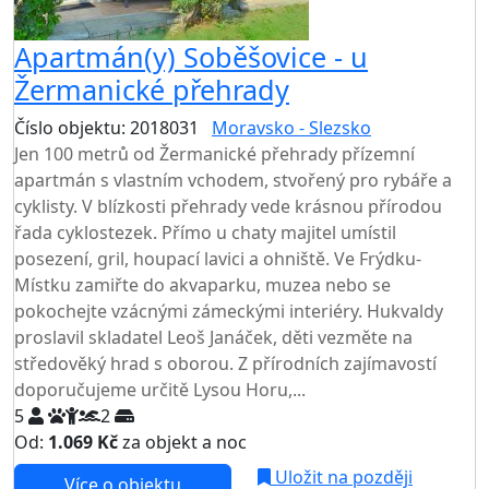
Apartmán(y) Soběšovice - u
Žermanické přehrady
Číslo objektu: 2018031
Moravsko - Slezsko
Jen 100 metrů od Žermanické přehrady přízemní
apartmán s vlastním vchodem, stvořený pro rybáře a
cyklisty. V blízkosti přehrady vede krásnou přírodou
řada cyklostezek. Přímo u chaty majitel umístil
posezení, gril, houpací lavici a ohniště. Ve Frýdku-
Místku zamiřte do akvaparku, muzea nebo se
pokochejte vzácnými zámeckými interiéry. Hukvaldy
proslavil skladatel Leoš Janáček, děti vezměte na
středověký hrad s oborou. Z přírodních zajímavostí
doporučujeme určitě Lysou Horu,...
5
2
Od:
1.069 Kč
za objekt a noc
Uložit na později
Více o objektu