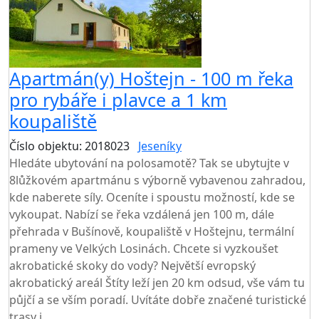
Apartmán(y) Hoštejn - 100 m řeka
pro rybáře i plavce a 1 km
koupaliště
Číslo objektu: 2018023
Jeseníky
Hledáte ubytování na polosamotě? Tak se ubytujte v
8lůžkovém apartmánu s výborně vybavenou zahradou,
kde naberete síly. Oceníte i spoustu možností, kde se
vykoupat. Nabízí se řeka vzdálená jen 100 m, dále
přehrada v Bušínově, koupaliště v Hoštejnu, termální
prameny ve Velkých Losinách. Chcete si vyzkoušet
akrobatické skoky do vody? Největší evropský
akrobatický areál Štíty leží jen 20 km odsud, vše vám tu
půjčí a se vším poradí. Uvítáte dobře značené turistické
trasy i...