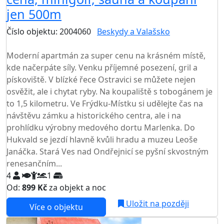
jen 500m
Číslo objektu: 2004060
Beskydy a Valašsko
TOP HODNOCENÍ
Moderní apartmán za super cenu na krásném místě,
kde načerpáte síly. Venku příjemné posezení, gril a
pískoviště. V blízké řece Ostravici se můžete nejen
osvěžit, ale i chytat ryby. Na koupaliště s tobogánem je
to 1,5 kilometru. Ve Frýdku-Místku si udělejte čas na
návštěvu zámku a historického centra, ale i na
prohlídku výrobny medového dortu Marlenka. Do
Hukvald se jezdí hlavně kvůli hradu a muzeu Leoše
Janáčka. Stará Ves nad Ondřejnicí se pyšní skvostným
renesančním...
4
1
Od:
899 Kč
za objekt a noc
Uložit na později
Více o objektu