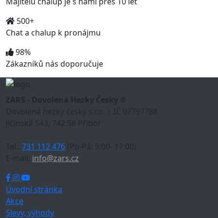
Majitelů chalup je s námi přes 10 let
500+
Chat a chalup k pronájmu
98%
Zákazníků nás doporučuje
ZARS - Dovolená Hezky Česky ®
Dovolená hezky česky s.r.o. | IČ 07797788
Jičínská 543, 742 58 Příbor
Tel.:
731 112 476
(Po-Pá: 9:00- 17:00)
E-mail:
info@zars.cz
Úvodní stránka
Akce
Slevy, výhody