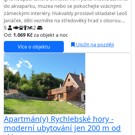
do akvaparku, muzea nebo se pokochejte vzácnými
zámeckými interiéry. Hukvaldy proslavil skladatel Leoš
Janáček, děti vezměte na středověký hrad s oborou....
5
2
Od:
1.069 Kč
za objekt a noc
Uložit na později
Více o objektu
Apartmán(y) Rychlebské hory -
moderní ubytování jen 200 m od