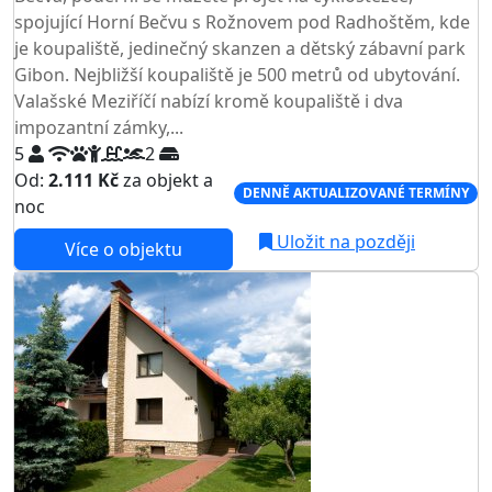
spojující Horní Bečvu s Rožnovem pod Radhoštěm, kde
je koupaliště, jedinečný skanzen a dětský zábavní park
Gibon. Nejbližší koupaliště je 500 metrů od ubytování.
Valašské Meziříčí nabízí kromě koupaliště i dva
impozantní zámky,...
5
2
Od:
2.111 Kč
za objekt a
DENNĚ AKTUALIZOVANÉ TERMÍNY
noc
Uložit na později
Více o objektu