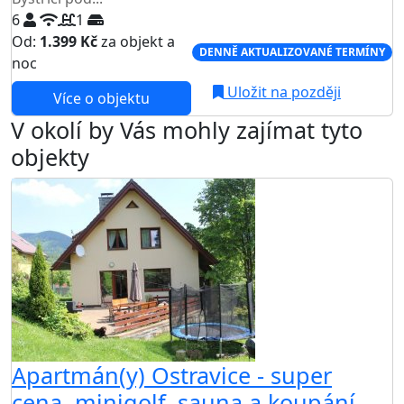
6
1
Od:
1.399 Kč
za objekt a
DENNĚ AKTUALIZOVANÉ TERMÍNY
noc
Uložit na později
Více o objektu
V okolí by Vás mohly zajímat tyto
objekty
Apartmán(y) Ostravice - super
cena, minigolf, sauna a koupání