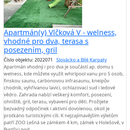
Apartmán(y) Vlčková V - welness,
vhodné pro dva, terasa s
posezením, gril
Číslo objektu: 2022071
Slovácko a Bílé Karpaty
Apartmán vhodný i pro dva je součástí ap. domu s
welness, kde můžete využít whirlpool vanu pro 5 osob,
finskou saunu, carbonovou infrasaunu, kneipův
chodník, vyhřívanou lavici, ochlazovací sud i ledové
vědro. Zahrada nabízí veškerý komfort, posezení,
ohniště, gril, terasu, vybavení pro děti. Prožijete
bezvadný odpočinek i aktivní dovolenou, okolí je
protkáno turistickými cíli. K nejzajímavějším výletům
patří ZOO Lešná se zámkem 4 km, zámek v Holešově, v
Bystřici pod...