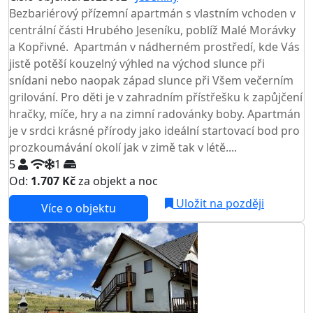
Bezbariérový přízemní apartmán s vlastním vchoden v
centrální části Hrubého Jeseníku, poblíž Malé Morávky
a Kopřivné. Apartmán v nádherném prostředí, kde Vás
jistě potěší kouzelný výhled na východ slunce při
snídani nebo naopak západ slunce při Všem večerním
grilování. Pro děti je v zahradním přístřešku k zapůjčení
hračky, míče, hry a na zimní radovánky boby. Apartmán
je v srdci krásné přírody jako ideální startovací bod pro
prozkoumávání okolí jak v zimě tak v létě....
5
1
Od:
1.707 Kč
za objekt a noc
NEJNIŽŠÍ CENA NA TRHU
Uložit na později
Více o objektu