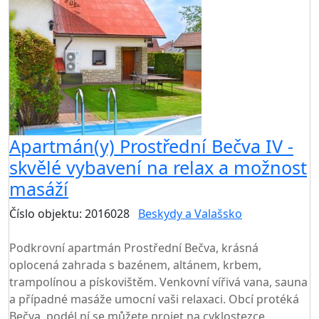
Apartmán(y) Prostřední Bečva IV -
skvělé vybavení na relax a možnost
masáží
Číslo objektu: 2016028
Beskydy a Valašsko
TOP HODNOCENÍ
Podkrovní apartmán Prostřední Bečva, krásná
oplocená zahrada s bazénem, altánem, krbem,
trampolínou a pískovištěm. Venkovní vířivá vana, sauna
a případné masáže umocní vaši relaxaci. Obcí protéká
Bečva, podél ní se můžete projet na cyklostezce,