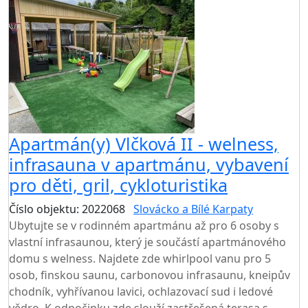
Apartmán(y) Vlčková II - welness,
infrasauna v apartmánu, vybavení
pro děti, gril, cykloturistika
Číslo objektu: 2022068
Slovácko a Bílé Karpaty
Ubytujte se v rodinném apartmánu až pro 6 osoby s
vlastní infrasaunou, který je součástí apartmánového
domu s welness. Najdete zde whirlpool vanu pro 5
osob, finskou saunu, carbonovou infrasaunu, kneipův
chodník, vyhřívanou lavici, ochlazovací sud i ledové
vědro. K odpočinku zde slouží zastřešená terasa s