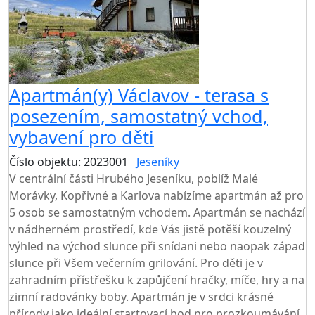
Apartmán(y) Václavov - terasa s
posezením, samostatný vchod,
vybavení pro děti
Číslo objektu: 2023001
Jeseníky
V centrální části Hrubého Jeseníku, poblíž Malé
Morávky, Kopřivné a Karlova nabízíme apartmán až pro
5 osob se samostatným vchodem. Apartmán se nachází
v nádherném prostředí, kde Vás jistě potěší kouzelný
výhled na východ slunce při snídani nebo naopak západ
slunce při Všem večerním grilování. Pro děti je v
zahradním přístřešku k zapůjčení hračky, míče, hry a na
zimní radovánky boby. Apartmán je v srdci krásné
přírody jako ideální startovací bod pro prozkoumávání