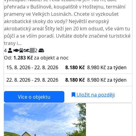
přehrada v Bušínově, koupaliště v Hoštejnu, termální
prameny ve Velkých Losinách. Chcete si vyzkoušet
akrobatické skoky do vody? Největší evropský
akrobatický areál Štíty leží jen 20 km odsud, vše vám tu
půjčí a se vším poradí. Uvítáte dobře značené turistické
trasy i...
4
2
Od:
1.283 Kč
za objekt a noc
15. 8. 2026 - 22. 8. 2026
8.180 Kč
8.980 Kč
za týden
22. 8. 2026 - 29. 8. 2026
8.180 Kč
8.980 Kč
za týden
Uložit na později
Více o objektu
AKCE