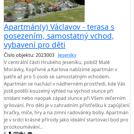
Apartmán(y) Václavov - terasa s
posezením, samostatný vchod,
vybavení pro děti
Číslo objektu: 2023003
Jeseníky
V centrální části Hrubého Jeseníku, poblíž Malé
Morávky, Kopřivné a Karlova nabízíme apartmán v
patře až pro 5 osob se samostatným vchodem.
Apartmán se nachází v nádherném prostředí, kde Vás
jistě potěší kouzelný výhled na východ slunce při
snídani nebo naopak západ slunce při Všem večerním
grilování. Pro děti je v zahradním přístřešku k zapůjčení
hračky, míče, hry a na zimní radovánky boby. Apartmán
je v srdci krásné přírody jako ideální startovací bod pro
prozkoumávání...