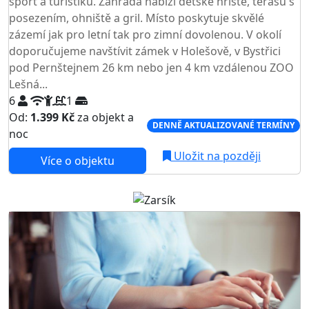
sport a turistiku. Zahrada nabízí dětské hřiště, terasu s
posezením, ohniště a gril. Místo poskytuje skvělé
zázemí jak pro letní tak pro zimní dovolenou. V okolí
doporučujeme navštívit zámek v Holešově, v Bystřici
pod Pernštejnem 26 km nebo jen 4 km vzdálenou ZOO
Lešná...
6
1
Od:
1.399 Kč
za objekt a
DENNĚ AKTUALIZOVANÉ TERMÍNY
noc
Uložit na později
Více o objektu