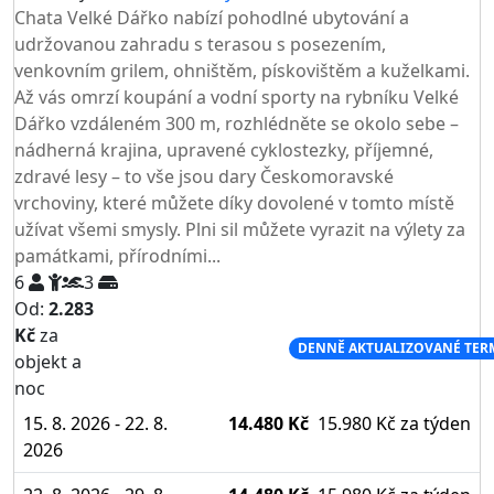
Chata Velké Dářko nabízí pohodlné ubytování a
udržovanou zahradu s terasou s posezením,
venkovním grilem, ohništěm, pískovištěm a kuželkami.
Až vás omrzí koupání a vodní sporty na rybníku Velké
Dářko vzdáleném 300 m, rozhlédněte se okolo sebe –
nádherná krajina, upravené cyklostezky, příjemné,
zdravé lesy – to vše jsou dary Českomoravské
vrchoviny, které můžete díky dovolené v tomto místě
užívat všemi smysly. Plni sil můžete vyrazit na výlety za
památkami, přírodními...
6
3
Od:
2.283
Kč
za
NEJNIŽŠÍ CENA NA TRHU
DENNĚ AKTUALIZOVANÉ TER
objekt a
noc
15. 8. 2026 - 22. 8.
14.480 Kč
15.980 Kč
za týden
2026