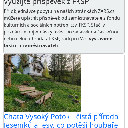
Využijte příspěvek z FKSP
Při objednávce pobytu na našich stránkách ZARS.cz
můžete uplatnit příspěvek od zaměstnavatele z
fondu
kulturních a sociálních potřeb
, tzv. FKSP. Stačí v
poznámce objednávky uvést požadavek na částečnou
nebo celou úhrada z FKSP, rádi pro Vás
vystavíme
fakturu zaměstnavateli
.
Chata Vysoký Potok - čistá příroda
Jeseníků a lesy, co potěší houbaře