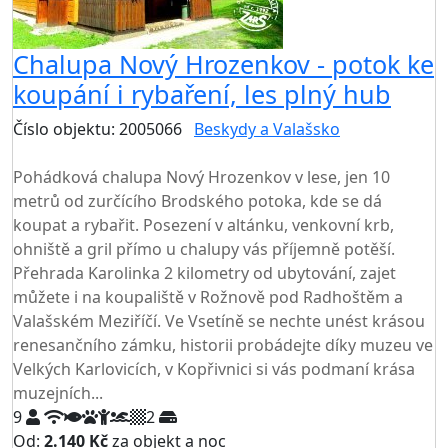
Chalupa Nový Hrozenkov - potok ke
koupání i rybaření, les plný hub
Číslo objektu: 2005066
Beskydy a Valašsko
TOP HODNOCENÍ
Pohádková chalupa Nový Hrozenkov v lese, jen 10
metrů od zurčícího Brodského potoka, kde se dá
koupat a rybařit. Posezení v altánku, venkovní krb,
ohniště a gril přímo u chalupy vás příjemně potěší.
Přehrada Karolinka 2 kilometry od ubytování, zajet
můžete i na koupaliště v Rožnově pod Radhoštěm a
Valašském Meziříčí. Ve Vsetíně se nechte unést krásou
renesančního zámku, historii probádejte díky muzeu ve
Velkých Karlovicích, v Kopřivnici si vás podmaní krása
muzejních...
9
2
Od:
2.140 Kč
za objekt a noc