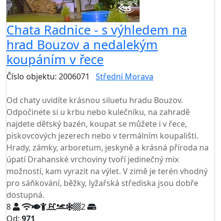
Chata Radnice - s výhledem na
hrad Bouzov a nedalekým
koupáním v řece
Číslo objektu: 2006071
Střední Morava
TOP HODNOCENÍ
Od chaty uvidíte krásnou siluetu hradu Bouzov.
Odpočinete si u krbu nebo kulečníku, na zahradě
najdete dětský bazén, koupat se můžete i v řece,
pískovcových jezerech nebo v termálním koupališti.
Hrady, zámky, arboretum, jeskyně a krásná příroda na
úpatí Drahanské vrchoviny tvoří jedinečný mix
možností, kam vyrazit na výlet. V zimě je terén vhodný
pro sáňkování, běžky, lyžařská střediska jsou dobře
dostupná.
8
2
Od:
971