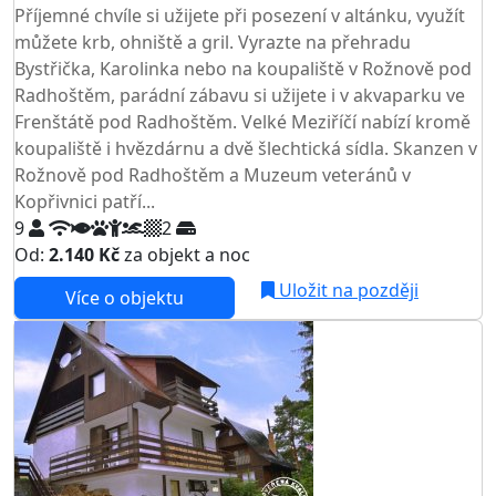
Příjemné chvíle si užijete při posezení v altánku, využít
můžete krb, ohniště a gril. Vyrazte na přehradu
Bystřička, Karolinka nebo na koupaliště v Rožnově pod
Radhoštěm, parádní zábavu si užijete i v akvaparku ve
Frenštátě pod Radhoštěm. Velké Meziříčí nabízí kromě
koupaliště i hvězdárnu a dvě šlechtická sídla. Skanzen v
Rožnově pod Radhoštěm a Muzeum veteránů v
Kopřivnici patří...
9
2
Od:
2.140 Kč
za objekt a noc
Uložit na později
Více o objektu