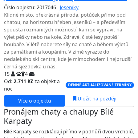
Číslo objektu: 2017046
Jeseníky
TOP HODNOCENÍ
Klidné místo, překrásná příroda, potůček přímo pod
chatou, na horizontu hřeben Jeseníků – a především
spousta rozmanitých možností, kam se vypravit na
výlet pěšky nebo na kole. Zdravé, čisté lesy potěší
houbaře. V létě naberete síly na chatě a během výletů
za památkami a koupáním. V zimě vyrazte do
nedalekého ski centra, kde je mimochodem i nejprudší
černá sjezdovka u nás.
15
4
Od:
2.711 Kč
za objekt a
DENNĚ AKTUALIZOVANÉ TERMÍNY
noc
Uložit na později
Více o objektu
Pronájem chaty a chalupy Bílé
Karpaty
Bílé Karpaty se rozkládají přímo v podhůří dvou vrcholů,