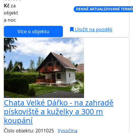
Kč
za
NEJNIŽŠÍ CENA NA TRHU
DENNĚ AKTUALIZOVANÉ TERMÍ
objekt
a noc
Uložit na později
Více o objektu
AKCE
Chata Velké Dářko - na zahradě
pískoviště a kuželky a 300 m
koupání
Číslo objektu: 2011025
Vysočina
TOP HODNOCENÍ