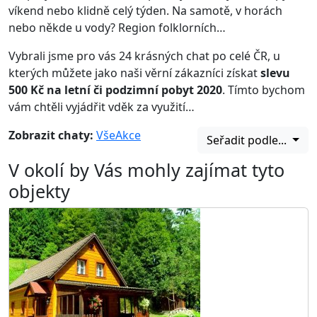
víkend nebo klidně celý týden. Na samotě, v horách
nebo někde u vody? Region folklorních…
Vybrali jsme pro vás 24 krásných chat po celé ČR, u
kterých můžete jako naši věrní zákazníci získat
slevu
500 Kč na letní či podzimní pobyt 2020
. Tímto bychom
vám chtěli vyjádřit vděk za využití…
Zobrazit chaty:
Vše
Akce
Seřadit podle...
V okolí by Vás mohly zajímat tyto
objekty