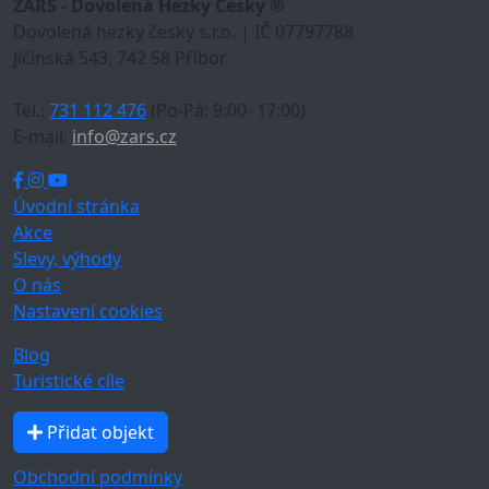
ZARS - Dovolená Hezky Česky ®
Dovolená hezky česky s.r.o. | IČ 07797788
Jičínská 543, 742 58 Příbor
Tel.:
731 112 476
(Po-Pá: 9:00- 17:00)
E-mail:
info@zars.cz
Úvodní stránka
Akce
Slevy, výhody
O nás
Nastavení cookies
Blog
Turistické cíle
Přidat objekt
Obchodní podmínky