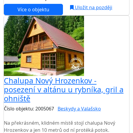
Uložit na později
Více o objektu
Chalupa Nový Hrozenkov -
posezení v altánu u rybníka, gril a
ohniště
Číslo objektu: 2005067
Beskydy a Valašsko
TOP HODNOCENÍ
Na překrásném, klidném místě stojí chalupa Nový
Hrozenkov a jen 10 metrů od ní protéká potok.