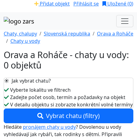
Přidat objekt
Přihlásit se
Uložené (
0
)
Chaty, chalupy
Slovenská republika
Orava a Roháče
Chaty u vody
Orava a Roháče - chaty u vody:
0 objektů
☀️ Jak vybrat chatu?
Vyberte lokalitu ve filtrech
Zadejte počet osob, termín a požadavky na objekt
V detailu objektu si zobrazte konkrétní volné termíny
Vybrat chatu (filtry)
Hledáte
pronájem chaty u vody
? Dovolenou u vody
vyhledávají jak rybáři, tak rodinky s dětmi. Připravili