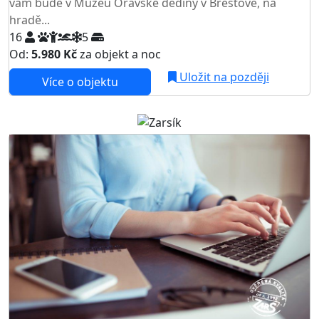
vám bude v Muzeu Oravské dědiny v Brestové, na
hradě...
16
5
Od:
5.980 Kč
za objekt a noc
NEJNIŽŠÍ CENA NA TRHU
Uložit na později
Více o objektu