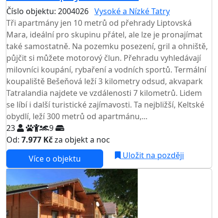
Číslo objektu: 2004026
Vysoké a Nízké Tatry
Tři apartmány jen 10 metrů od přehrady Liptovská
Mara, ideální pro skupinu přátel, ale lze je pronajímat
také samostatně. Na pozemku posezení, gril a ohniště,
půjčit si můžete motorový člun. Přehradu vyhledávají
milovníci koupání, rybaření a vodních sportů. Termální
koupaliště Bešeňová leží 3 kilometry odsud, akvapark
Tatralandia najdete ve vzdálenosti 7 kilometrů. Lidem
se líbí i další turistické zajímavosti. Ta nejbližší, Keltské
obydlí, leží 300 metrů od apartmánu,...
23
9
Od:
7.977 Kč
za objekt a noc
Uložit na později
Více o objektu