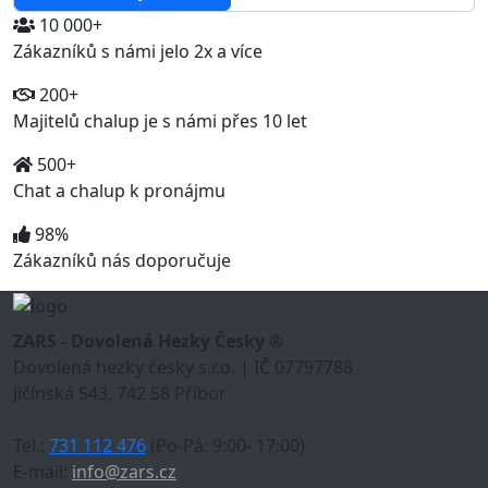
10 000+
Zákazníků s námi jelo 2x a více
200+
Majitelů chalup je s námi přes 10 let
500+
Chat a chalup k pronájmu
98%
Zákazníků nás doporučuje
ZARS - Dovolená Hezky Česky ®
Dovolená hezky česky s.r.o. | IČ 07797788
Jičínská 543, 742 58 Příbor
Tel.:
731 112 476
(Po-Pá: 9:00- 17:00)
E-mail:
info@zars.cz