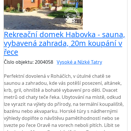
Rekreační domek Habovka - sauna,
vybavená zahrada, 20m koupání v
řece
Číslo objektu: 2004058
Vysoké a Nízké Tatry
TOP HODNOCENÍ
Perfektní dovolená v Roháčích, v útulné chatě se
saunou a zahradou, kde vás potěší posezení, altánek,
krb, gril, ohniště a bohaté vybavení pro děti. Dvacet
metrů od chaty teče řeka. Ubytování na místě, odkud
lze vyrazit na výlety do přírody, na termální koupaliště,
bazénu nebo akvaparku. Horské túry s nádhernými
výhledy doplňte o návštěvu pamětihodností nebo se
svezte po řece Oravě na vorech neboli pltích. Líbit se