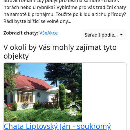
Strávit romantický pobyt pro dva na samotě - chatě v
horách nebo u rybníka? Vybíráme pro vás tradiční chaty
na samotě k pronájmu. Toužíte po klidu a tichu přírody?
Rádi byste blížící se volné dny…
Zobrazit chaty:
Vše
Akce
Seřadit podle...
V okolí by Vás mohly zajímat tyto
objekty
Chata Liptovský Ján - soukromý