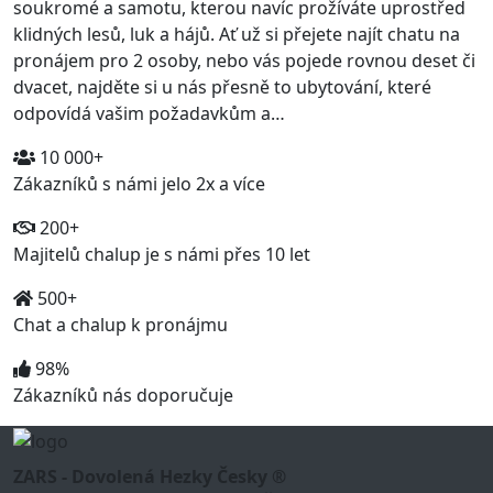
soukromé a samotu, kterou navíc prožíváte uprostřed
klidných lesů, luk a hájů. Ať už si přejete najít chatu na
pronájem pro 2 osoby, nebo vás pojede rovnou deset či
dvacet, najděte si u nás přesně to ubytování, které
odpovídá vašim požadavkům a…
10 000+
Zákazníků s námi jelo 2x a více
200+
Majitelů chalup je s námi přes 10 let
500+
Chat a chalup k pronájmu
98%
Zákazníků nás doporučuje
ZARS - Dovolená Hezky Česky ®