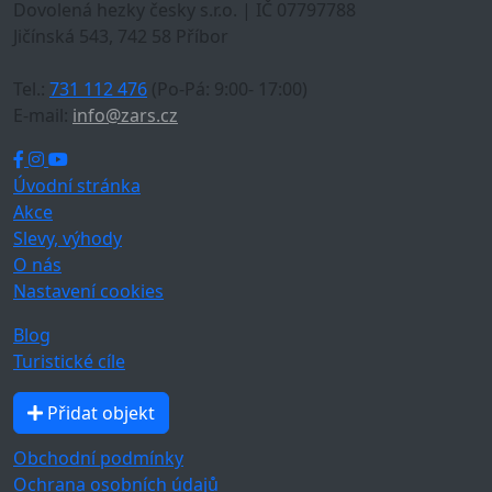
Dovolená hezky česky s.r.o. | IČ 07797788
Jičínská 543, 742 58 Příbor
Tel.:
731 112 476
(Po-Pá: 9:00- 17:00)
E-mail:
info@zars.cz
Úvodní stránka
Akce
Slevy, výhody
O nás
Nastavení cookies
Blog
Turistické cíle
Přidat objekt
Obchodní podmínky
Ochrana osobních údajů