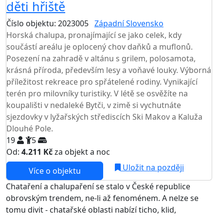
děti hřiště
Číslo objektu: 2023005
Západní Slovensko
Horská chalupa, pronajímající se jako celek, kdy
součástí areálu je oplocený chov daňků a muflonů.
Posezení na zahradě v altánu s grilem, polosamota,
krásná příroda, především lesy a voňavé louky. Výborná
příležitost rekreace pro spřátelené rodiny. Vynikající
terén pro milovníky turistiky. V létě se osvěžíte na
koupališti v nedaleké Bytči, v zimě si vychutnáte
sjezdovky v lyžařských střediscích Ski Makov a Kaluža
Dlouhé Pole.
19
5
Od:
4.211 Kč
za objekt a noc
Uložit na později
Více o objektu
Chataření a chalupaření se stalo v České republice
obrovským trendem, ne-li až fenoménem. A nelze se
tomu divit - chatařské oblasti nabízí ticho, klid,