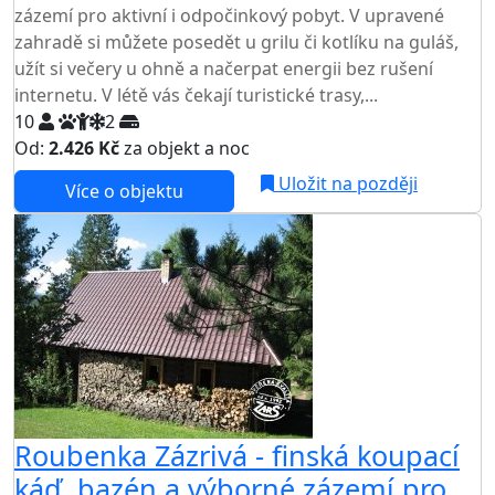
zázemí pro aktivní i odpočinkový pobyt. V upravené
zahradě si můžete posedět u grilu či kotlíku na guláš,
užít si večery u ohně a načerpat energii bez rušení
internetu. V létě vás čekají turistické trasy,...
10
2
Od:
2.426 Kč
za objekt a noc
Uložit na později
Více o objektu
Roubenka Zázrivá - finská koupací
káď, bazén a výborné zázemí pro