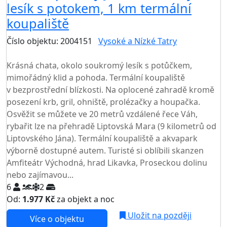
lesík s potokem, 1 km termální
koupaliště
Číslo objektu: 2004151
Vysoké a Nízké Tatry
TOP HODNOCENÍ
Krásná chata, okolo soukromý lesík s potůčkem,
mimořádný klid a pohoda. Termální koupaliště
v bezprostřední blízkosti. Na oplocené zahradě kromě
posezení krb, gril, ohniště, prolézačky a houpačka.
Osvěžit se můžete ve 20 metrů vzdálené řece Váh,
rybařit lze na přehradě Liptovská Mara (9 kilometrů od
Liptovského Jána). Termální koupaliště a akvapark
výborně dostupné autem. Turisté si oblíbili skanzen
Amfiteátr Východná, hrad Likavka, Proseckou dolinu
nebo zajímavou...
6
2
Od:
1.977 Kč
za objekt a noc
Uložit na později
Více o objektu