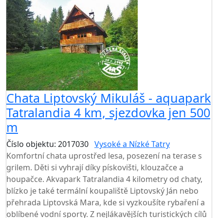
Chata Liptovský Mikuláš - aquapark
Tatralandia 4 km, sjezdovka jen 500
m
Číslo objektu: 2017030
Vysoké a Nízké Tatry
Komfortní chata uprostřed lesa, posezení na terase s
grilem. Děti si vyhrají díky pískovišti, klouzačce a
houpačce. Akvapark Tatralandia 4 kilometry od chaty,
blízko je také termální koupaliště Liptovský Ján nebo
přehrada Liptovská Mara, kde si vyzkoušíte rybaření a
oblíbené vodní sporty. Z nejlákavějších turistických cílů