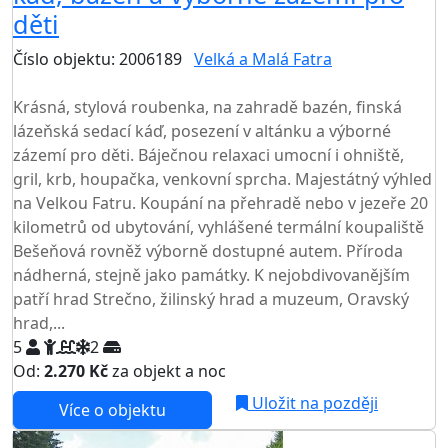
děti
Číslo objektu: 2006189
Velká a Malá Fatra
TOP HODNOCENÍ
Krásná, stylová roubenka, na zahradě bazén, finská
lázeňská sedací káď, posezení v altánku a výborné
zázemí pro děti. Báječnou relaxaci umocní i ohniště,
gril, krb, houpačka, venkovní sprcha. Majestátný výhled
na Velkou Fatru. Koupání na přehradě nebo v jezeře 20
kilometrů od ubytování, vyhlášené termální koupaliště
Bešeňová rovněž výborně dostupné autem. Příroda
nádherná, stejně jako památky. K nejobdivovanějším
patří hrad Strečno, žilinský hrad a muzeum, Oravský
hrad,...
5
2
Od:
2.270 Kč
za objekt a noc
Uložit na později
Více o objektu