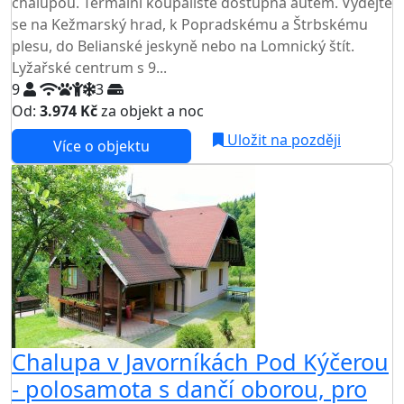
chalupou. Termální koupaliště dostupná autem. Vydejte
se na Kežmarský hrad, k Popradskému a Štrbskému
plesu, do Belianské jeskyně nebo na Lomnický štít.
Lyžařské centrum s 9...
9
3
Od:
3.974 Kč
za objekt a noc
NEJNIŽŠÍ CENA NA TRHU
Uložit na později
Více o objektu
Chalupa v Javorníkách Pod Kýčerou
- polosamota s dančí oborou, pro