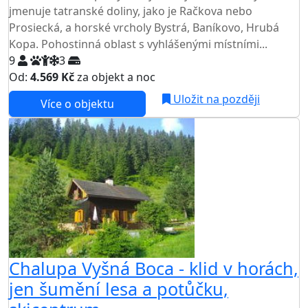
jmenuje tatranské doliny, jako je Račkova nebo
Prosiecká, a horské vrcholy Bystrá, Baníkovo, Hrubá
Kopa. Pohostinná oblast s vyhlášenými místními...
9
3
Od:
4.569 Kč
za objekt a noc
Uložit na později
Více o objektu
Chalupa Vyšná Boca - klid v horách,
jen šumění lesa a potůčku,