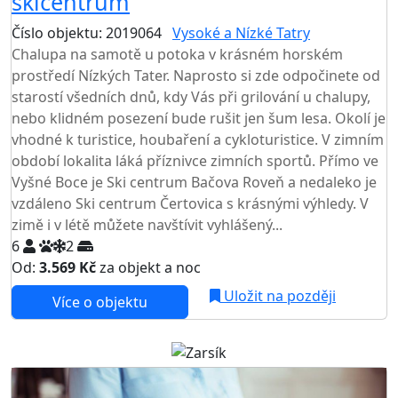
skicentrum
Číslo objektu: 2019064
Vysoké a Nízké Tatry
Chalupa na samotě u potoka v krásném horském
prostředí Nízkých Tater. Naprosto si zde odpočinete od
starostí všedních dnů, kdy Vás při grilování u chalupy,
nebo klidném posezení bude rušit jen šum lesa. Okolí je
vhodné k turistice, houbaření a cykloturistice. V zimním
období lokalita láká příznivce zimních sportů. Přímo ve
Vyšné Boce je Ski centrum Bačova Roveň a nedaleko je
vzdáleno Ski centrum Čertovica s krásnými výhledy. V
zimě i v létě můžete navštívit vyhlášený...
6
2
Od:
3.569 Kč
za objekt a noc
Uložit na později
Více o objektu