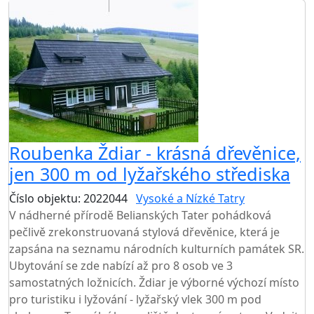
Roubenka Ždiar - krásná dřevěnice,
jen 300 m od lyžařského střediska
Číslo objektu: 2022044
Vysoké a Nízké Tatry
V nádherné přírodě Belianských Tater pohádková
pečlivě zrekonstruovaná stylová dřevěnice, která je
zapsána na seznamu národních kulturních památek SR.
Ubytování se zde nabízí až pro 8 osob ve 3
samostatných ložnicích. Ždiar je výborné výchozí místo
pro turistiku i lyžování - lyžařský vlek 300 m pod