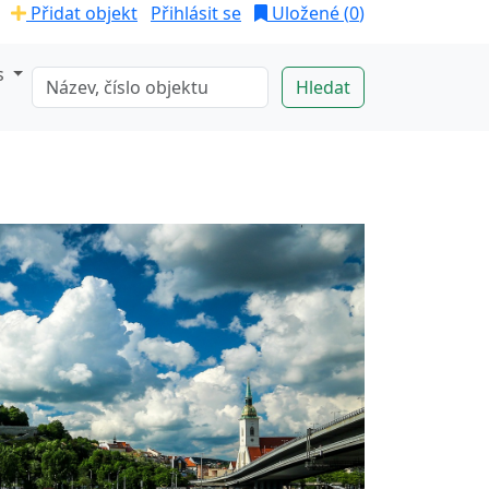
Přidat objekt
Přihlásit se
Uložené (
0
)
s