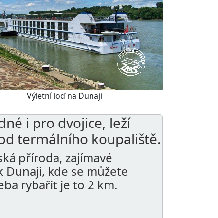
Výletní loď na Dunaji
é i pro dvojice, leží
d termálního koupaliště.
ká příroda, zajímavé
k Dunaji, kde se můžete
eba rybařit je to 2 km.