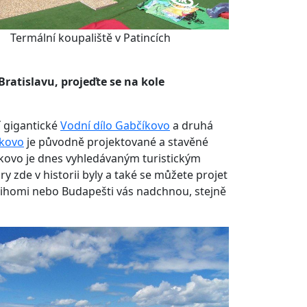
Termální koupaliště v Patincích
ratislavu, projeďte se na kole
í gigantické
Vodní dílo Gabčíkovo
a druhá
íkovo
je původně projektované a stavěné
kovo je dnes vyhledávaným turistickým
y zde v historii byly a také se můžete projet
třihomi nebo Budapešti vás nadchnou, stejně