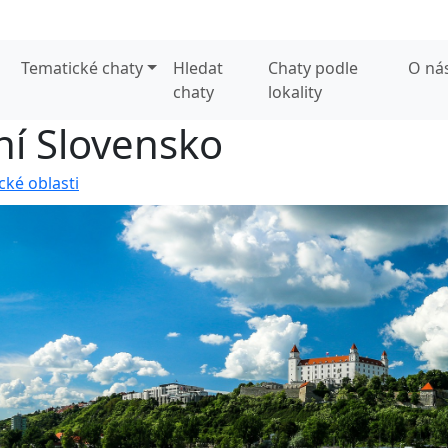
Tematické chaty
Hledat
Chaty podle
O ná
chaty
lokality
žní Slovensko
ické oblasti