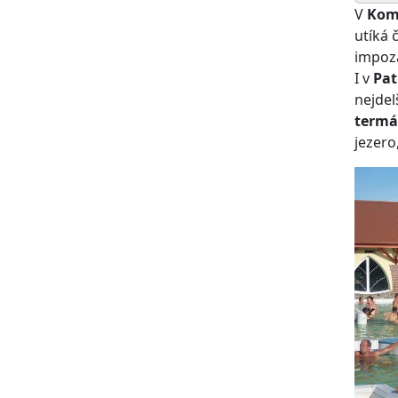
V
Kom
utíká 
impoza
I v
Pat
nejdel
termá
jezero