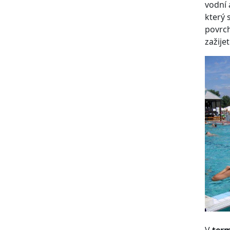
vodní 
který
povrch
zažije
V
term