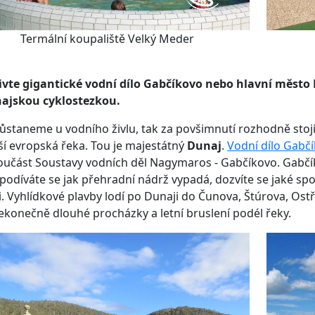
Termální koupaliště Velký Meder
vte gigantické vodní dílo Gabčíkovo nebo hlavní město B
ajskou cyklostezkou.
ůstaneme u vodního živlu, tak za povšimnutí rozhodně stoj
ší evropská řeka. Tou je majestátný
Dunaj
.
Vodní dílo Gabč
oučást Soustavy vodních děl Nagymaros - Gabčíkovo. Gabčí
 podíváte se jak přehradní nádrž vypadá, dozvíte se jaké spor
i. Vyhlídkové plavby lodí po Dunaji do Čunova, Štúrova, Os
ekonečně dlouhé procházky a letní bruslení podél řeky.