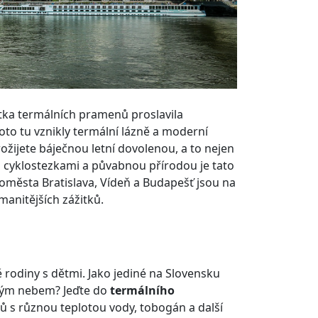
ítka termálních pramenů proslavila
roto tu vznikly termální lázně a moderní
rožijete báječnou letní dovolenou, a to nejen
 cyklostezkami a půvabnou přírodou je tato
lkoměsta Bratislava, Vídeň a Budapešť jsou na
manitějších zážitků.
ě rodiny s dětmi. Jako jediné na Slovensku
irým nebem? Jeďte do
termálního
ů s různou teplotou vody, tobogán a další