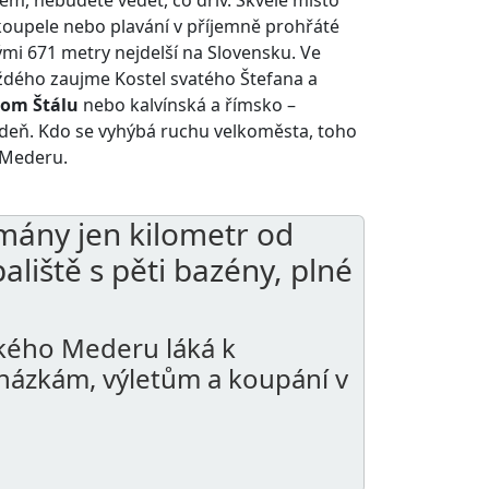
t koupele nebo plavání v příjemně prohřáté
ými 671 metry nejdelší na Slovensku. Ve
dého zaujme Kostel svatého Štefana a
nom Štálu
nebo kalvínská a římsko –
i Vídeň. Kdo se vyhýbá ruchu velkoměsta, toho
o Mederu.
mány jen kilometr od
liště s pěti bazény, plné
lkého Mederu láká k
ázkám, výletům a koupání v