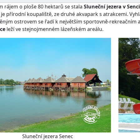
 rájem o ploše 80 hektarů se stala
Sluneční jezera v Senci
 je přírodní koupaliště, ze druhé akvapark s atrakcemi. Vy
ěným ostrovem se řadí k největším sportovně-rekreačním ar
ce
leží ve stejnojmenném lázeňském areálu.
Sluneční jezera Senec