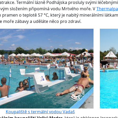
atrakce. Termální lázně Podhájska prosluly svými léčebn
 svým složením připomíná vodu Mrtvého moře. V
Thermalpa
 pramen o teplotě 57 °C, který je nabitý minerálními látka
te moře zábavy a uděláte něco pro zdraví.
Koupaliště s termální vodou Vadaš
álním koupališti Velký Meder
, který je obklopen lesopar