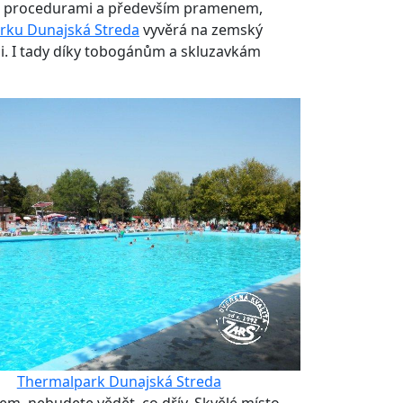
ými procedurami a především pramenem,
rku Dunajská Streda
vyvěrá na zemský
mi. I tady díky tobogánům a skluzavkám
Thermalpark Dunajská Streda
kem, nebudete vědět, co dřív. Skvělé místo