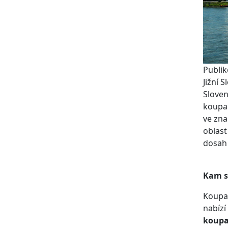
Publik
Jižní 
Sloven
koupal
ve zna
oblast
dosah 
Kam s
Koupal
nabízí
koupa