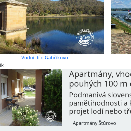
Vodní dílo Gabčíkovo
Apartmány, vhodn
pouhých 100 m o
Podmanivá slovens
pamětihodnosti a 
projet lodí nebo tř
Apartmány Štúrovo