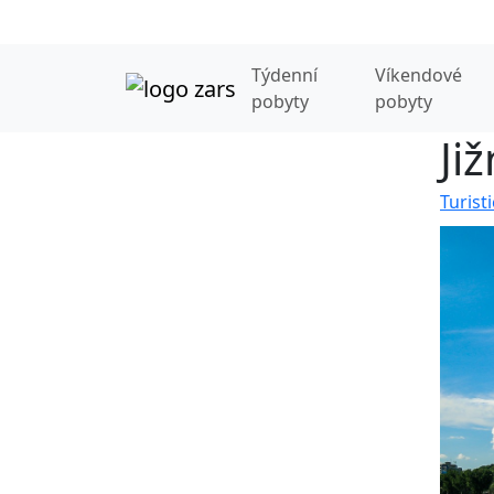
Týdenní
Víkendové
pobyty
pobyty
Ji
Turist