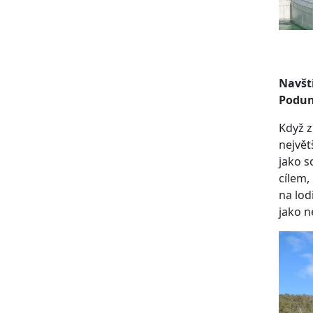
Navšti
Podun
Když z
největ
jako s
cílem,
na lod
jako n