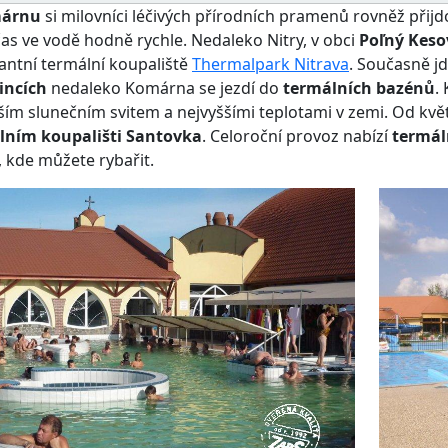
árnu
si milovníci léčivých přírodních pramenů rovněž přijd
čas ve vodě hodně rychle. Nedaleko Nitry, v obci
Poľný Keso
ntní termální koupaliště
Thermalpark Nitrava
. Současně jd
incích
nedaleko Komárna se jezdí do
termálních bazénů
.
ším slunečním svitem a nejvyššími teplotami v zemi. Od kvě
lním koupališti Santovka
. Celoroční provoz nabízí
termál
, kde můžete rybařit.