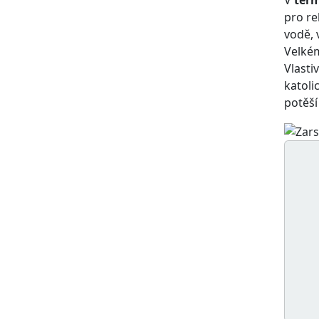
pro re
vodě, 
Velkém
Vlast
katoli
potěší