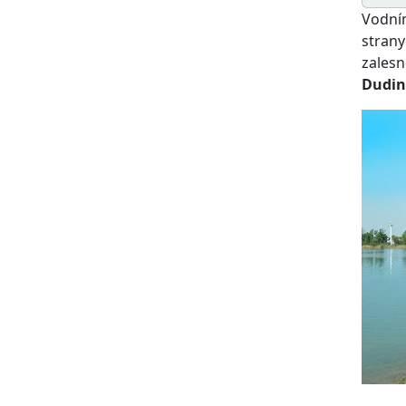
Vodním
strany
zalesn
Dudin