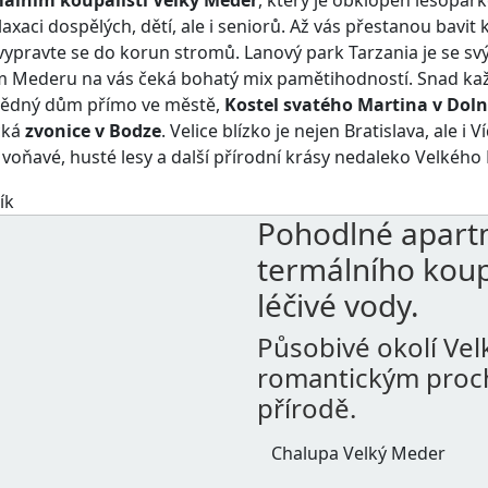
laxaci dospělých, dětí, ale i seniorů. Až vás přestanou bavi
vypravte se do korun stromů. Lanový park Tarzania je se sv
 Mederu na vás čeká bohatý mix pamětihodností. Snad kaž
ivědný dům přímo ve městě,
Kostel svatého Martina v Dol
cká
zvonice v Bodze
. Velice blízko je nejen Bratislava, ale 
 voňavé, husté lesy a další přírodní krásy nedaleko Velkéh
Pohodlné apart
termálního koupa
léčivé vody.
Působivé okolí Ve
romantickým proch
přírodě.
Chalupa Velký Meder