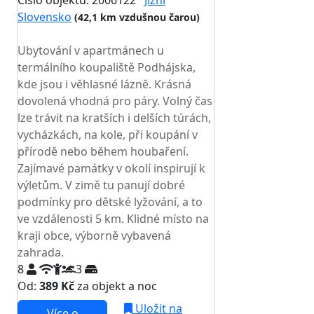
Číslo objektu: 2006122
Jižní
Slovensko
(42,1 km vzdušnou čarou)
TOP HODNOCENÍ
Ubytování v apartmánech u
termálního koupaliště Podhájska,
kde jsou i věhlasné lázně. Krásná
dovolená vhodná pro páry. Volný čas
lze trávit na kratších i delších túrách,
vycházkách, na kole, při koupání v
přírodě nebo během houbaření.
Zajímavé památky v okolí inspirují k
výletům. V zimě tu panují dobré
podmínky pro dětské lyžování, a to
ve vzdálenosti 5 km. Klidné místo na
kraji obce, výborně vybavená
zahrada.
8
3
Od:
389 Kč
za objekt a noc
Uložit na
Více o