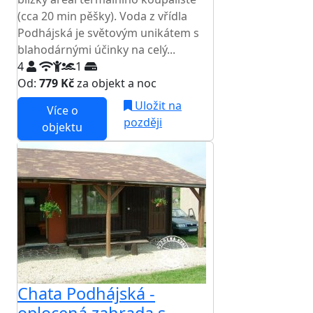
(cca 20 min pěšky). Voda z vřídla
Podhájská je světovým unikátem s
blahodárnými účinky na celý...
4
1
Od:
779 Kč
za objekt a noc
Uložit na
Více o
později
objektu
Chata Podhájská -