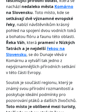
fascinující přírodní oblast
, která se
nachází
nedaleko města
Komárno
na Slovensku
. Toto místo, kde se
setkávají dvě významné evropské
řeky
, nabízí návštěvníkům krásný
pohled na spojení dvou vodních toků
a bohatou flóru a faunu této oblasti.
Řeka Váh
, která
pramení v Nízkých
Tatrách a je nejdelší
řekou na
Slovensku
, se do Dunaje vlévá v
Komárnu a vytváří tak jedno z
nejvýznamnějších přírodních setkání
v této části Evropy.
Soutok je součástí regionu, který je
známý svou přírodní rozmanitostí a
poskytuje ideální podmínky pro
pozorování ptáků a dalších živočichů.
Toto místo je oblíbené mezi turisty,