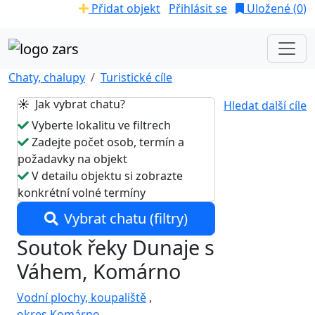
Přidat objekt
Přihlásit se
Uložené (
0
)
Chaty, chalupy
Turistické cíle
☀️ Jak vybrat chatu?
Hledat další cíle
Vyberte lokalitu ve filtrech
Zadejte počet osob, termín a
požadavky na objekt
V detailu objektu si zobrazte
konkrétní volné termíny
Vybrat chatu (filtry)
Soutok řeky Dunaje s
Váhem, Komárno
Vodní plochy, koupaliště
,
okres Komárno