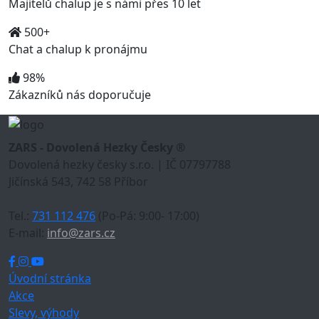
Majitelů chalup je s námi přes 10 let
500+
Chat a chalup k pronájmu
98%
Zákazníků nás doporučuje
ZARS - Dovolená Hezky Česky ®
Dovolená hezky česky s.r.o. | IČ 07797788
Jičínská 543, 742 58 Příbor
Tel.:
731 112 476
(Po-Pá: 9:00- 17:00)
E-mail:
info@zars.cz
Úvodní stránka
Akce
Slevy, výhody