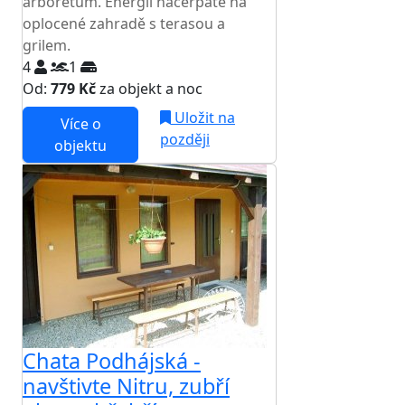
arboretum. Energii načerpáte na
oplocené zahradě s terasou a
grilem.
4
1
Od:
779 Kč
za objekt a noc
Uložit na
Více o
později
objektu
Chata Podhájská -
navštivte Nitru, zubří