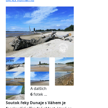
prev
next
A dalších
6
fotek ...
Soutok řeky Dunaje s Váhem je