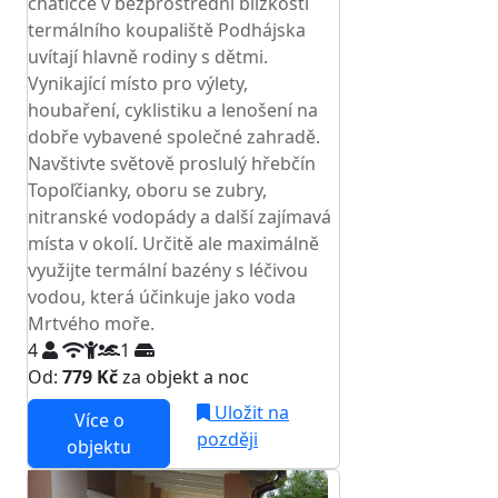
chatičce v bezprostřední blízkosti
termálního koupaliště Podhájska
uvítají hlavně rodiny s dětmi.
Vynikající místo pro výlety,
houbaření, cyklistiku a lenošení na
dobře vybavené společné zahradě.
Navštivte světově proslulý hřebčín
Topoľčianky, oboru se zubry,
nitranské vodopády a další zajímavá
místa v okolí. Určitě ale maximálně
využijte termální bazény s léčivou
vodou, která účinkuje jako voda
Mrtvého moře.
4
1
Od:
779 Kč
za objekt a noc
Uložit na
Více o
později
objektu