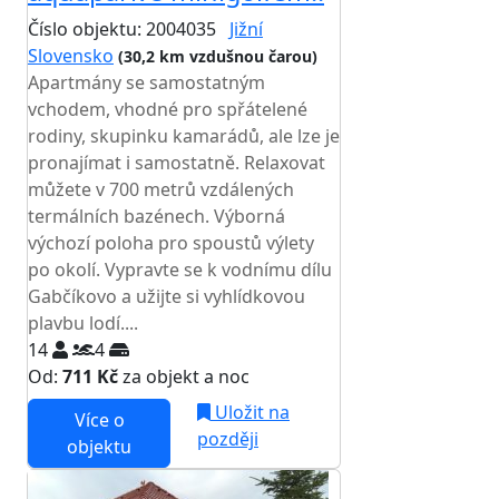
Číslo objektu: 2004035
Jižní
Slovensko
(30,2 km vzdušnou čarou)
Apartmány se samostatným
vchodem, vhodné pro spřátelené
rodiny, skupinku kamarádů, ale lze je
pronajímat i samostatně. Relaxovat
můžete v 700 metrů vzdálených
termálních bazénech. Výborná
výchozí poloha pro spoustů výlety
po okolí. Vypravte se k vodnímu dílu
Gabčíkovo a užijte si vyhlídkovou
plavbu lodí....
14
4
Od:
711 Kč
za objekt a noc
Uložit na
Více o
později
objektu