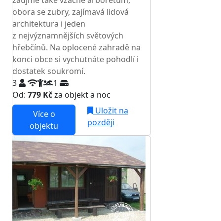
zaujme také vzácné arboretum,
obora se zubry, zajímavá lidová
architektura i jeden
z nejvýznamnějších světových
hřebčínů. Na oplocené zahradě na
konci obce si vychutnáte pohodlí i
dostatek soukromí.
3
1
Od:
779 Kč
za objekt a noc
Uložit na
Více o
později
objektu