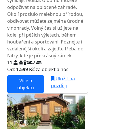
vynikající volba. U domu můžete
odpočívat na oplocené zahradě.
Okolí proslulo malebnou přírodou,
obdivovat můžete zejména úrodné
vinohrady. Volný čas si užijete na
kole, při pěších výletech, během
houbaření a sportování. Poznejte i
vzdálenější okolí a zajeďte třeba do
Nitry, kde je překrásný zámek.
11
2
Od:
1.599 Kč
za objekt a noc
Uložit na
Více o
později
objektu