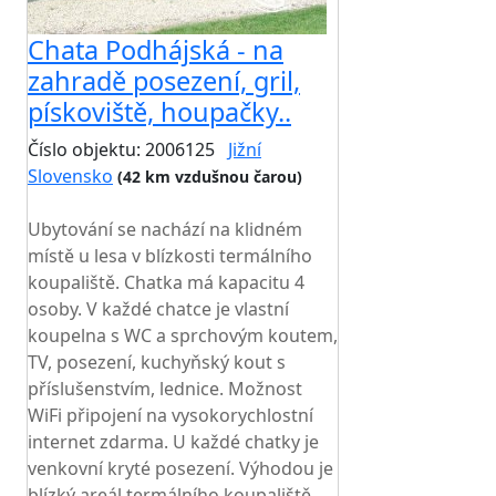
Chata Podhájská - na
zahradě posezení, gril,
pískoviště, houpačky..
Číslo objektu: 2006125
Jižní
Slovensko
(42 km vzdušnou čarou)
TOP HODNOCENÍ
Ubytování se nachází na klidném
místě u lesa v blízkosti termálního
koupaliště. Chatka má kapacitu 4
osoby. V každé chatce je vlastní
koupelna s WC a sprchovým koutem,
TV, posezení, kuchyňský kout s
příslušenstvím, lednice. Možnost
WiFi připojení na vysokorychlostní
internet zdarma. U každé chatky je
venkovní kryté posezení. Výhodou je
blízký areál termálního koupaliště