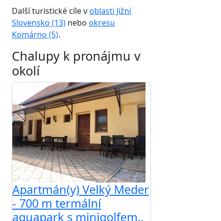
Další turistické cíle v
oblasti Jižní
Slovensko (13)
nebo
okresu
Komárno (5)
.
Chalupy k pronájmu v
okolí
Apartmán(y) Velký Meder
- 700 m termální
aquapark s minigolfem..