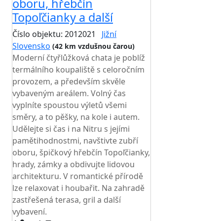
oboru, hřebčín
Topoľčianky a další
Číslo objektu: 2012021
Jižní
Slovensko
(42 km vzdušnou čarou)
Moderní čtyřlůžková chata je poblíž
termálního koupaliště s celoročním
provozem, a především skvěle
vybaveným areálem. Volný čas
vyplníte spoustou výletů všemi
směry, a to pěšky, na kole i autem.
Udělejte si čas i na Nitru s jejími
pamětihodnostmi, navštivte zubří
oboru, špičkový hřebčín Topoľčianky,
hrady, zámky a obdivujte lidovou
architekturu. V romantické přírodě
lze relaxovat i houbařit. Na zahradě
zastřešená terasa, gril a další
vybavení.