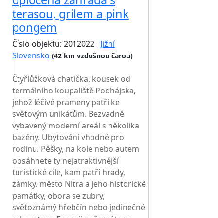
oplocená zahrada s
terasou, grilem a pink
pongem
Číslo objektu: 2012022
Jižní
Slovensko
(42 km vzdušnou čarou)
TOP HODNOCENÍ
Čtyřlůžková chatička, kousek od
termálního koupaliště Podhájska,
jehož léčivé prameny patří ke
světovým unikátům. Bezvadně
vybavený moderní areál s několika
bazény. Ubytování vhodné pro
rodinu. Pěšky, na kole nebo autem
obsáhnete ty nejatraktivnější
turistické cíle, kam patří hrady,
zámky, město Nitra a jeho historické
památky, obora se zubry,
světoznámý hřebčín nebo jedinečné