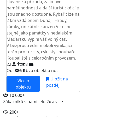
slovenská příroda, zajímavé
pamětihodnosti a další turistické cíle
jsou snadno dostupné. Rybařit lze na
2 km vzdáleném Dunaji. Hrady,
zámky, unikátní skanzen Vlkolínec,
stejně jako památky v nedalekém
Maďarsku vyplní váš volný čas.
V bezprostředním okolí vynikající
terén pro turisty, cyklisty i houbaře.
Koupaliště s celoročním provozem.
22
8
Od:
886 Kč
za objekt a noc
Uložit na
Více o
později
objektu
10 000+
Zákazníků s námi jelo 2x a více
200+