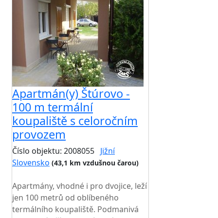
Apartmán(y) Štúrovo -
100 m termální
koupaliště s celoročním
provozem
Číslo objektu: 2008055
Jižní
Slovensko
(43,1 km vzdušnou čarou)
TOP HODNOCENÍ
Apartmány, vhodné i pro dvojice, leží
jen 100 metrů od oblíbeného
termálního koupaliště. Podmanivá