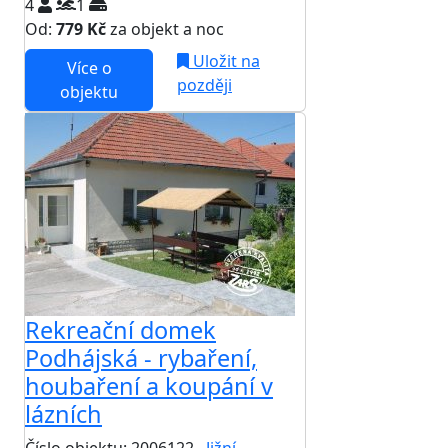
4
1
Od:
779 Kč
za objekt a noc
Uložit na
Více o
později
objektu
Rekreační domek
Podhájská - rybaření,
houbaření a koupání v
lázních