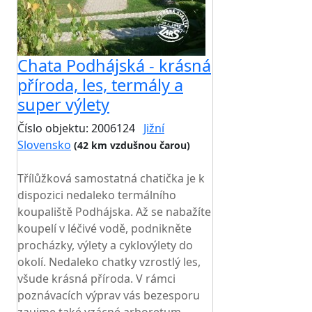
Chata Podhájská - krásná
příroda, les, termály a
super výlety
Číslo objektu: 2006124
Jižní
Slovensko
(42 km vzdušnou čarou)
TOP HODNOCENÍ
Třílůžková samostatná chatička je k
dispozici nedaleko termálního
koupaliště Podhájska. Až se nabažíte
koupelí v léčivé vodě, podnikněte
procházky, výlety a cyklovýlety do
okolí. Nedaleko chatky vzrostlý les,
všude krásná příroda. V rámci
poznávacích výprav vás bezesporu