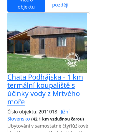
později
objektu
Chata Podhájska - 1 km
termální koupaliště s
účinky vody z Mrtvého
moře
Číslo objektu: 2011018
Jižní
Slovensko
(42,1 km vzdušnou čarou)
Ubytování v samostatné čtyřlůžkové