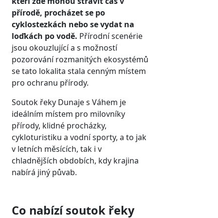
kteří zde mohou strávit čas v
přírodě, procházet se po
cyklostezkách nebo se vydat na
loďkách po vodě.
Přírodní scenérie
jsou okouzlující a s možností
pozorování rozmanitých ekosystémů
se tato lokalita stala cenným místem
pro ochranu přírody.
Soutok řeky Dunaje s Váhem je
ideálním místem pro milovníky
přírody, klidné procházky,
cykloturistiku a vodní sporty, a to jak
v letních měsících, tak i v
chladnějších obdobích, kdy krajina
nabírá jiný půvab.
Co nabízí soutok řeky