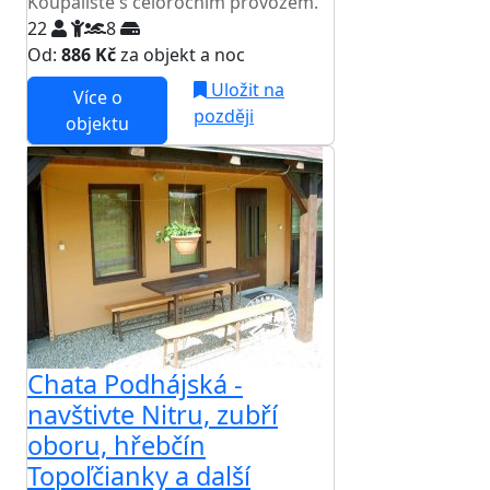
Koupaliště s celoročním provozem.
22
8
Od:
886 Kč
za objekt a noc
Uložit na
Více o
později
objektu
Chata Podhájská -
navštivte Nitru, zubří
oboru, hřebčín
Topoľčianky a další