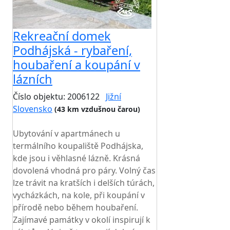
Rekreační domek
Podhájská - rybaření,
houbaření a koupání v
lázních
Číslo objektu: 2006122
Jižní
Slovensko
(43 km vzdušnou čarou)
TOP HODNOCENÍ
Ubytování v apartmánech u
termálního koupaliště Podhájska,
kde jsou i věhlasné lázně. Krásná
dovolená vhodná pro páry. Volný čas
lze trávit na kratších i delších túrách,
vycházkách, na kole, při koupání v
přírodě nebo během houbaření.
Zajímavé památky v okolí inspirují k