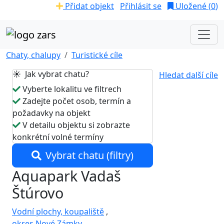
Přidat objekt
Přihlásit se
Uložené (
0
)
Chaty, chalupy
Turistické cíle
☀️ Jak vybrat chatu?
Hledat další cíle
Vyberte lokalitu ve filtrech
Zadejte počet osob, termín a
požadavky na objekt
V detailu objektu si zobrazte
konkrétní volné termíny
Vybrat chatu (filtry)
Aquapark Vadaš
Štúrovo
Vodní plochy, koupaliště
,
okres Nové Zámky