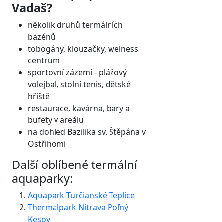
Vadaš?
několik druhů termálních
bazénů
tobogány, klouzačky, welness
centrum
sportovní zázemí - plážový
volejbal, stolní tenis, dětské
hřiště
restaurace, kavárna, bary a
bufety v areálu
na dohled Bazilika sv. Štěpána v
Ostřihomi
Další oblíbené termální
aquaparky:
Aquapark Turčianské Teplice
Thermalpark Nitrava Poľný
Kesov