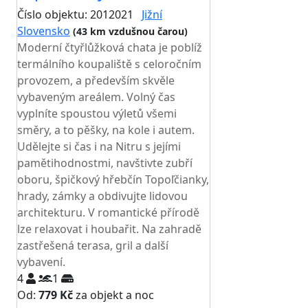
Číslo objektu: 2012021
Jižní
Slovensko
(43 km vzdušnou čarou)
Moderní čtyřlůžková chata je poblíž
termálního koupaliště s celoročním
provozem, a především skvěle
vybaveným areálem. Volný čas
vyplníte spoustou výletů všemi
směry, a to pěšky, na kole i autem.
Udělejte si čas i na Nitru s jejími
pamětihodnostmi, navštivte zubří
oboru, špičkový hřebčín Topoľčianky,
hrady, zámky a obdivujte lidovou
architekturu. V romantické přírodě
lze relaxovat i houbařit. Na zahradě
zastřešená terasa, gril a další
vybavení.
4
1
Od:
779 Kč
za objekt a noc