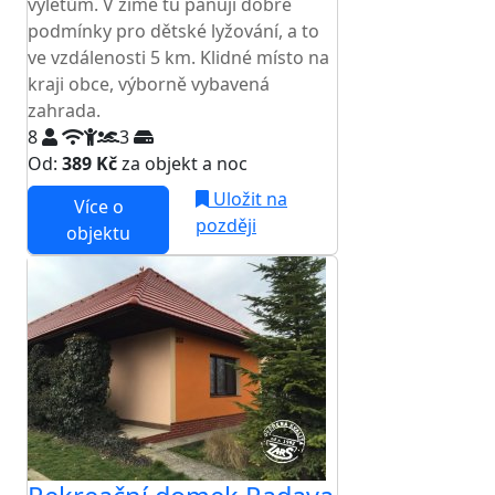
výletům. V zimě tu panují dobré
podmínky pro dětské lyžování, a to
ve vzdálenosti 5 km. Klidné místo na
kraji obce, výborně vybavená
zahrada.
8
3
Od:
389 Kč
za objekt a noc
Uložit na
Více o
později
objektu