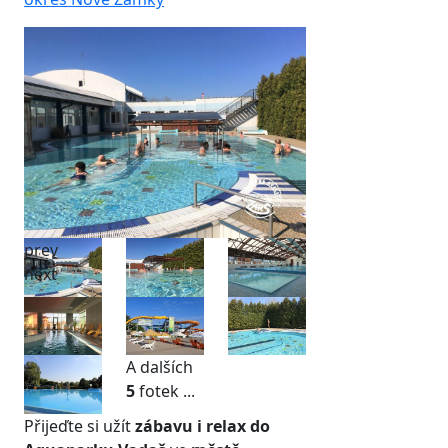
prev
next
A dalších
5
fotek ...
Přijeďte si užít
zábavu i relax do