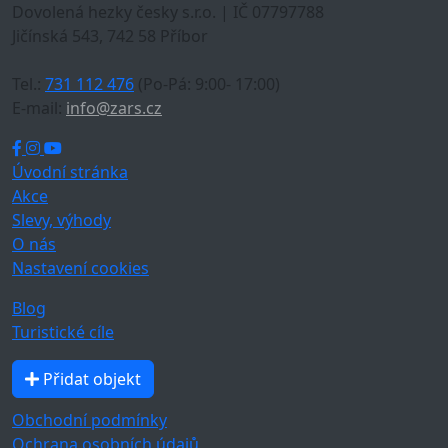
Dovolená hezky česky s.r.o. | IČ 07797788
Jičínská 543, 742 58 Příbor
Tel.:
731 112 476
(Po-Pá: 9:00- 17:00)
E-mail:
info@zars.cz
Úvodní stránka
Akce
Slevy, výhody
O nás
Nastavení cookies
Blog
Turistické cíle
Přidat objekt
Obchodní podmínky
Ochrana osobních údajů