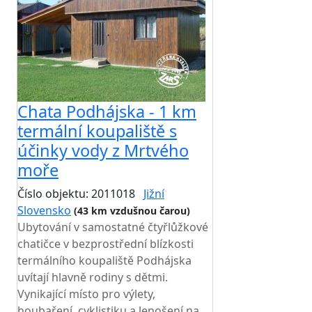
Chata Podhájska - 1 km
termální koupaliště s
účinky vody z Mrtvého
moře
Číslo objektu: 2011018
Jižní
Slovensko
(43 km vzdušnou čarou)
Ubytování v samostatné čtyřlůžkové
chatičce v bezprostřední blízkosti
termálního koupaliště Podhájska
uvítají hlavně rodiny s dětmi.
Vynikající místo pro výlety,
houbaření, cyklistiku a lenošení na