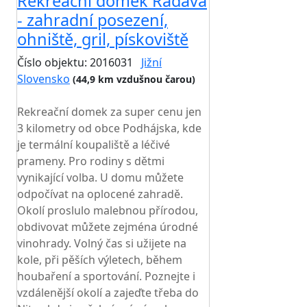
Rekreační domek Radava
- zahradní posezení,
ohniště, gril, pískoviště
Číslo objektu: 2016031
Jižní
Slovensko
(44,9 km vzdušnou čarou)
TOP HODNOCENÍ
Rekreační domek za super cenu jen
3 kilometry od obce Podhájska, kde
je termální koupaliště a léčivé
prameny. Pro rodiny s dětmi
vynikající volba. U domu můžete
odpočívat na oplocené zahradě.
Okolí proslulo malebnou přírodou,
obdivovat můžete zejména úrodné
vinohrady. Volný čas si užijete na
kole, při pěších výletech, během
houbaření a sportování. Poznejte i
vzdálenější okolí a zajeďte třeba do