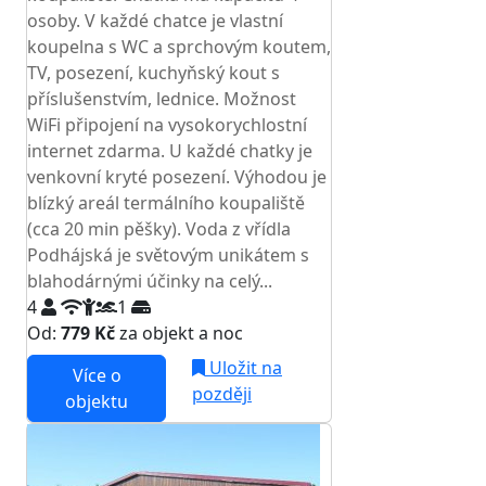
osoby. V každé chatce je vlastní
koupelna s WC a sprchovým koutem,
TV, posezení, kuchyňský kout s
příslušenstvím, lednice. Možnost
WiFi připojení na vysokorychlostní
internet zdarma. U každé chatky je
venkovní kryté posezení. Výhodou je
blízký areál termálního koupaliště
(cca 20 min pěšky). Voda z vřídla
Podhájská je světovým unikátem s
blahodárnými účinky na celý...
4
1
Od:
779 Kč
za objekt a noc
Uložit na
Více o
později
objektu