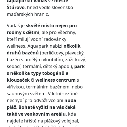
Aquaparku Vadaš
ve
městě
Štúrovo
, hned vedle slovensko-
maďarských hranic.
Vadaš je
skvělé místo nejen pro
rodiny s dětmi
, ale pro všechny,
kteří milují vodní radovánky i
wellness. Aquapark nabízí
několik
druhů bazénů
(perličkový, plavecký,
bazén s umělým vlnobitím, zážitkový,
sedací, termální, dětský apod.),
park
s několika typy tobogánů a
klouzaček
či
wellness centrum
s
vířivkou, termálním bazénem, nebo
saunovým světem. V letní sezóně
nechybí pro odvážlivce ani
nuda
pláž
.
Bohaté vyžití na vás čeká
také ve venkovním areálu
, kde
najdete hřiště na plážový volejbal,