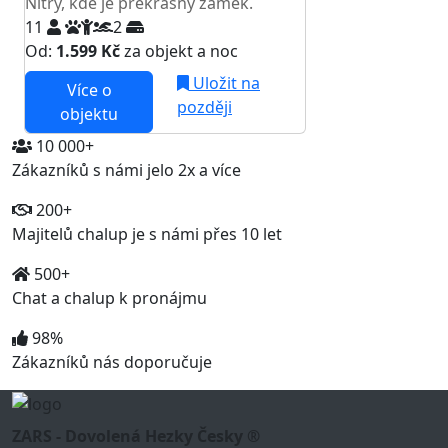
Nitry, kde je překrásný zámek.
11
2
Od:
1.599 Kč
za objekt a noc
Uložit na
Více o
později
objektu
10 000+
Zákazníků s námi jelo 2x a více
200+
Majitelů chalup je s námi přes 10 let
500+
Chat a chalup k pronájmu
98%
Zákazníků nás doporučuje
ZARS - Dovolená Hezky Česky ®