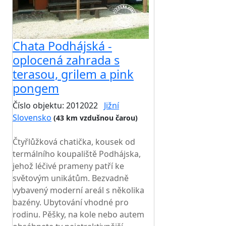
Chata Podhájská -
oplocená zahrada s
terasou, grilem a pink
pongem
Číslo objektu: 2012022
Jižní
Slovensko
(43 km vzdušnou čarou)
TOP HODNOCENÍ
Čtyřlůžková chatička, kousek od
termálního koupaliště Podhájska,
jehož léčivé prameny patří ke
světovým unikátům. Bezvadně
vybavený moderní areál s několika
bazény. Ubytování vhodné pro
rodinu. Pěšky, na kole nebo autem