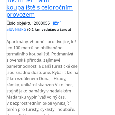
100 m termální
koupaliště s celoročním
provozem
Číslo objektu: 2008055
Jižní
Slovensko
(0,2 km vzdušnou čarou)
TOP HODNOCENÍ
Apartmány, vhodné i pro dvojice, leží
jen 100 metrů od oblíbeného
termálního koupaliště. Podmanivá
slovenská příroda, zajímavé
pamětihodnosti a další turistické cíle
jsou snadno dostupné. Rybařit lze na
2 km vzdáleném Dunaji. Hrady,
zámky, unikátní skanzen Vlkolínec,
stejně jako památky v nedalekém
Maďarsku vyplní váš volný čas.
V bezprostředním okolí vynikající
terén pro turisty, cyklisty i houbaře.