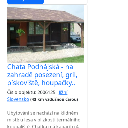
Chata Podhájská - na
zahradě posezení, gril,
pískoviště, houpačky..
Číslo objektu: 2006125
Jižní
Slovensko
(43 km vzdušnou čarou)
TOP HODNOCENÍ
Ubytování se nachází na klidném
místě u lesa v blízkosti termálního
koupaliště. Chatka má kapacitu 4