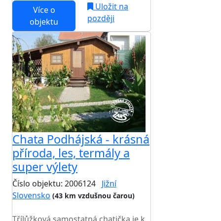
Uložit na
Více o
později
objektu
Chata Podhájská - krásná
příroda, les, termály a
super výlety
Číslo objektu: 2006124
Jižní
Slovensko
(43 km vzdušnou čarou)
TOP HODNOCENÍ
Třílůžková samostatná chatička je k