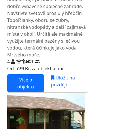
dobře vybavené společné zahradě.
Navštivte světově proslulý hřebčín
Topoľčianky, oboru se zubry,
nitranské vodopády a další zajímavá
místa v okolí. Určitě ale maximálně
využijte termální bazény s léčivou
vodou, která účinkuje jako voda
Mrtvého moře.
4
1
Od:
779 Kč
za objekt a noc
Uložit na
Více o
později
objektu