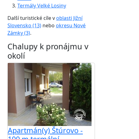
Termály Velké Losiny
Další turistické cíle v
oblasti Jižní
Slovensko (13)
nebo
okresu Nové
Zámky (3)
.
Chalupy k pronájmu v
okolí
Apartmán(y) Štúrovo -