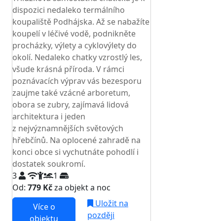
dispozici nedaleko termálního
koupaliště Podhájska. Až se nabažíte
koupelí v léčivé vodě, podnikněte
procházky, výlety a cyklovýlety do
okolí. Nedaleko chatky vzrostlý les,
všude krásná příroda. V rámci
poznávacích výprav vás bezesporu
zaujme také vzácné arboretum,
obora se zubry, zajímavá lidová
architektura i jeden
z nejvýznamnějších světových
hřebčínů. Na oplocené zahradě na
konci obce si vychutnáte pohodlí i
dostatek soukromí.
3
1
Od:
779 Kč
za objekt a noc
Uložit na
Více o
později
objektu