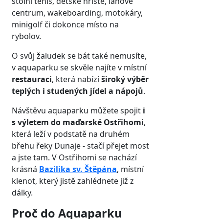
stolní tenis, dětské hřiště, lanové
centrum, wakeboarding, motokáry,
minigolf či dokonce místo na
rybolov.
O svůj žaludek se bát také nemusíte,
v aquaparku se skvěle najíte v místní
restauraci
, která nabízí
široký výběr
teplých i studených jídel a nápojů
.
Návštěvu aquaparku můžete spojit
i
s výletem do maďarské Ostřihomi
,
která leží v podstatě na druhém
břehu řeky Dunaje - stačí přejet most
a jste tam. V Ostřihomi se nachází
krásná
Bazilika sv. Štěpána
, místní
klenot, který jistě zahlédnete již z
dálky.
Proč do Aquaparku