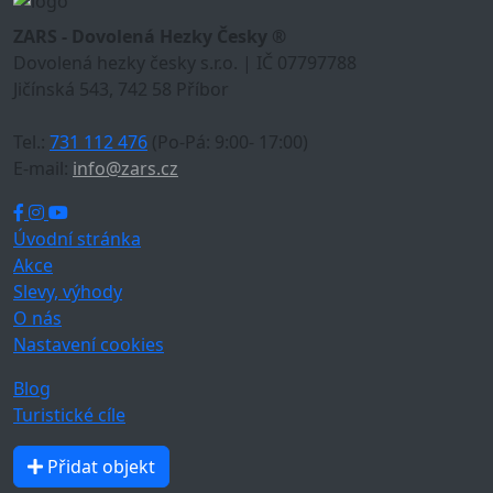
ZARS - Dovolená Hezky Česky ®
Dovolená hezky česky s.r.o. | IČ 07797788
Jičínská 543, 742 58 Příbor
Tel.:
731 112 476
(Po-Pá: 9:00- 17:00)
E-mail:
info@zars.cz
Úvodní stránka
Akce
Slevy, výhody
O nás
Nastavení cookies
Blog
Turistické cíle
Přidat objekt