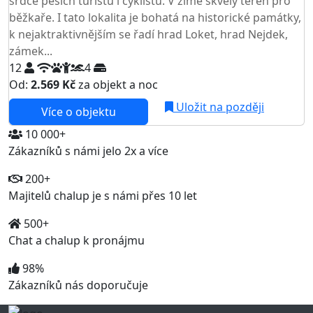
srdce pěších turistů i cyklistů. V zimě skvělý terén pro
běžkaře. I tato lokalita je bohatá na historické památky,
k nejaktraktivnějším se řadí hrad Loket, hrad Nejdek,
zámek...
12
4
Od:
2.569 Kč
za objekt a noc
Uložit na později
Více o objektu
10 000+
Zákazníků s námi jelo 2x a více
200+
Majitelů chalup je s námi přes 10 let
500+
Chat a chalup k pronájmu
98%
Zákazníků nás doporučuje