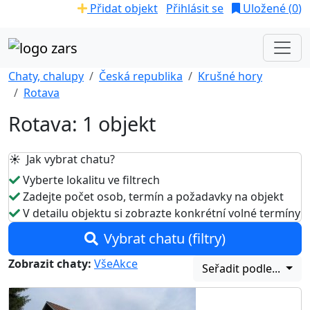
Přidat objekt
Přihlásit se
Uložené (
0
)
Chaty, chalupy
Česká republika
Krušné hory
Rotava
Rotava: 1 objekt
☀️ Jak vybrat chatu?
Vyberte lokalitu ve filtrech
Zadejte počet osob, termín a požadavky na objekt
V detailu objektu si zobrazte konkrétní volné termíny
Vybrat chatu (filtry)
Zobrazit chaty:
Vše
Akce
Seřadit podle...