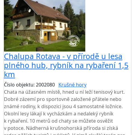
Chalupa Rotava - v přírodě u lesa
plného hub, rybník na rybaření 1,5
km
Číslo objektu: 2002080
Krušné hory
Chata na úžasném místě, hned u ní leží tenisový kurt.
Dobré zázemí pro sportovně založené přátele nebo
známé rodiny, k dispozici jsou 4 samostatné ložnice.
Okolní lesy lákají k vycházkám a nedaleký rybník
k rybaření. 10 metrů od chaty se můžete osvěžit
v potoce. Nádherná krušnohorská příroda si získá