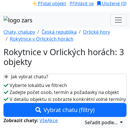
Přidat objekt
Přihlásit se
Uložené (
0
)
Chaty, chalupy
Česká republika
Orlické hory
Rokytnice v Orlických horách
Rokytnice v Orlických horách: 3
objekty
☀️ Jak vybrat chatu?
Vyberte lokalitu ve filtrech
Zadejte počet osob, termín a požadavky na objekt
V detailu objektu si zobrazte konkrétní volné termíny
Vybrat chatu (filtry)
Zobrazit chaty:
Vše
Akce
Seřadit podle...