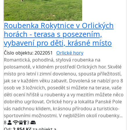
Roubenka Rokytnice v Orlických
horách - terasa s posezením,
vybavení pro děti, krásné místo
Číslo objektu: 2022051
Orlické hory
TOP HODNOCENÍ
Romantická, pohodlná, stylová roubenka na
polosamotě, v klidném prostředí Orlických hor. Skvělé
místo pro letní i zimní dovolenou, spousta příležitostí,
jak se v každém věku zabavit. Dovolená se nabízí pro 8
osob ve 3 ložnicích, posedět si můžete na terase, vaše
děti ocení hřiště u roubenky a vy mezitím můžete něco
dobrého ugrilovat. Orlické hory a lokalita Panské Pole
vás nadchnou klidem, krásnou přírodou a turisticko-
sportovními možnostmi. V nejbližším okolí roubenky...
8
3
Od:
2.854 Kč
za objekt a