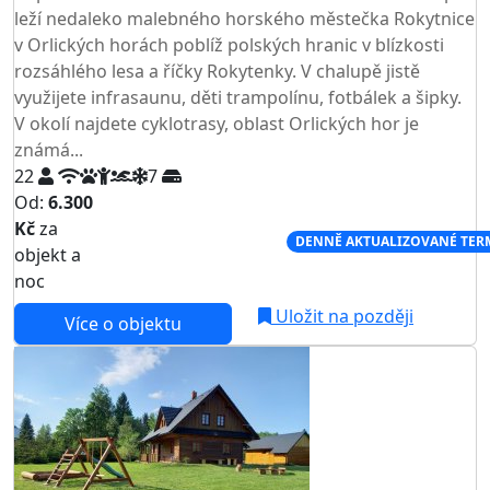
leží nedaleko malebného horského městečka Rokytnice
v Orlických horách poblíž polských hranic v blízkosti
rozsáhlého lesa a říčky Rokytenky. V chalupě jistě
využijete infrasaunu, děti trampolínu, fotbálek a šipky.
V okolí najdete cyklotrasy, oblast Orlických hor je
známá...
22
7
Od:
6.300
Kč
za
NEJNIŽŠÍ CENA NA TRHU
DENNĚ AKTUALIZOVANÉ TER
objekt a
noc
Uložit na později
Více o objektu