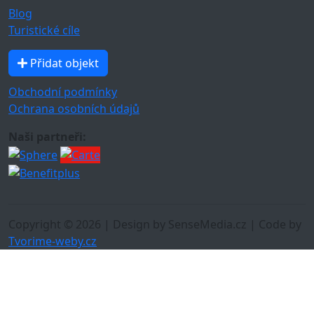
Blog
Turistické cíle
Přidat objekt
Obchodní podmínky
Ochrana osobních údajů
Naši partneři:
Copyright © 2026 | Design by SenseMedia.cz | Code by
Tvorime-weby.cz