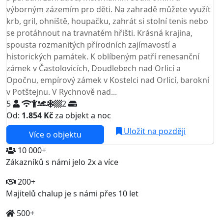
výborným zázemím pro děti. Na zahradě můžete využít
krb, gril, ohniště, houpačku, zahrát si stolní tenis nebo
se protáhnout na travnatém hřišti. Krásná krajina,
spousta rozmanitých přírodních zajímavostí a
historických památek. K oblíbeným patří renesanční
zámek v Častolovicích, Doudlebech nad Orlicí a
Opočnu, empírový zámek v Kostelci nad Orlicí, barokní
v Potštejnu. V Rychnově nad...
5
2
Od:
1.854 Kč
za objekt a noc
Uložit na později
Více o objektu
10 000+
Zákazníků s námi jelo 2x a více
200+
Majitelů chalup je s námi přes 10 let
500+