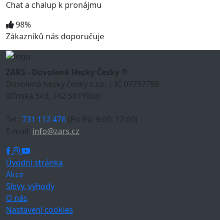
Chat a chalup k pronájmu
98%
Zákazníků nás doporučuje
ZARS - Dovolená Hezky Česky ®
Dovolená hezky česky s.r.o. | IČ 07797788
Jičínská 543, 742 58 Příbor
Tel.:
731 112 476
(Po-Pá: 9:00- 17:00)
E-mail:
info@zars.cz
Úvodní stránka
Akce
Slevy, výhody
O nás
Nastavení cookies