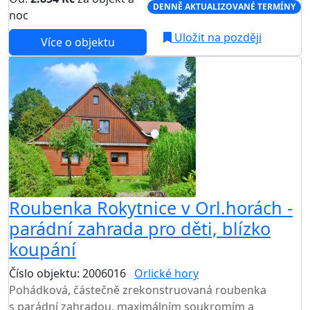
DENNĚ AKTUALIZOVANÉ TERMÍNY
noc
Uložit na později
Více o objektu
Roubenka Rokytnice v Orl.horách -
parádní zahrada pro děti, blízko
koupání
Číslo objektu: 2006016
Orlické hory
TOP HODNOCENÍ
Pohádková, částečně zrekonstruovaná roubenka
s parádní zahradou, maximálním soukromím a