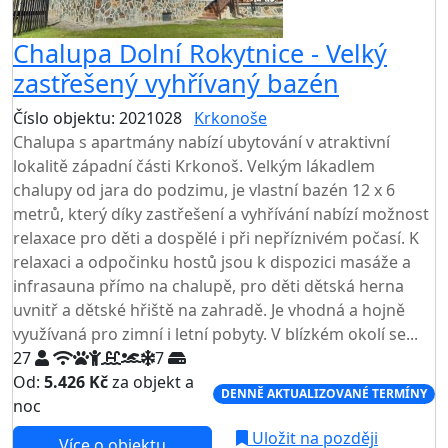
Chalupa Dolní Rokytnice - Velký
zastřešený vyhřívaný bazén
Číslo objektu: 2021028
Krkonoše
Chalupa s apartmány nabízí ubytování v atraktivní
lokalitě západní části Krkonoš. Velkým lákadlem
chalupy od jara do podzimu, je vlastní bazén 12 x 6
metrů, který díky zastřešení a vyhřívání nabízí možnost
relaxace pro děti a dospělé i při nepříznivém počasí. K
relaxaci a odpočinku hostů jsou k dispozici masáže a
infrasauna přímo na chalupě, pro děti dětská herna
uvnitř a dětské hřiště na zahradě. Je vhodná a hojně
využívaná pro zimní i letní pobyty. V blízkém okolí se...
27
7
Od:
5.426 Kč
za objekt a
DENNĚ AKTUALIZOVANÉ TERMÍNY
noc
Uložit na později
Více o objektu