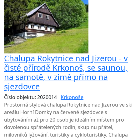
Chalupa Rokytnice nad Jizerou - v
čisté přírodě Krkonoš, se saunou,
na samotě, v zimě přímo na
sjezdovce
Číslo objektu: 2020014
Krkonoše
TOP HODNOCENÍ
Prostorná stylová chalupa Rokytnice nad Jizerou ve ski
areálu Horní Domky na červené sjezdovce s
ubytováním až pro 20 osob je ideálním místem pro
dovolenou spřátelených rodin, skupinu přátel,
milovníků lyžování, turistiky a cykloturistiky. Chalupa