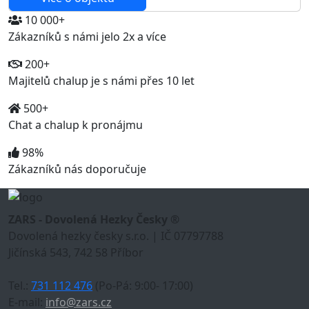
10 000+
Zákazníků s námi jelo 2x a více
200+
Majitelů chalup je s námi přes 10 let
500+
Chat a chalup k pronájmu
98%
Zákazníků nás doporučuje
ZARS - Dovolená Hezky Česky ®
Dovolená hezky česky s.r.o. | IČ 07797788
Jičínská 543, 742 58 Příbor
Tel.:
731 112 476
(Po-Pá: 9:00- 17:00)
E-mail:
info@zars.cz