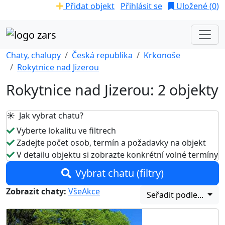
Přidat objekt
Přihlásit se
Uložené (
0
)
Chaty, chalupy
Česká republika
Krkonoše
Rokytnice nad Jizerou
Rokytnice nad Jizerou: 2 objekty
☀️ Jak vybrat chatu?
Vyberte lokalitu ve filtrech
Zadejte počet osob, termín a požadavky na objekt
V detailu objektu si zobrazte konkrétní volné termíny
Vybrat chatu (filtry)
Zobrazit chaty:
Vše
Akce
Seřadit podle...