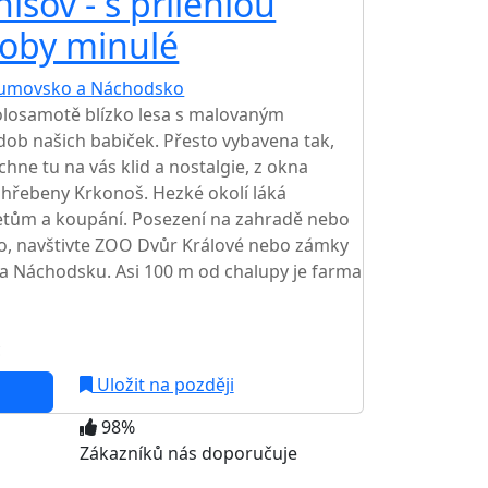
šov - s přilehlou
doby minulé
umovsko a Náchodsko
TOP HODNOCENÍ
losamotě blízko lesa s malovaným
ob našich babiček. Přesto vybavena tak,
chne tu na vás klid a nostalgie, z okna
hřebeny Krkonoš. Hezké okolí láká
etům a koupání. Posezení na zahradě nebo
o, navštivte ZOO Dvůr Králové nebo zámky
na Náchodsku. Asi 100 m od chalupy je farma
c
Uložit na později
98%
Zákazníků nás doporučuje