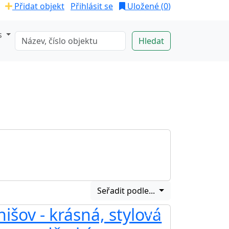
Přidat objekt
Přihlásit se
Uložené (
0
)
s
Seřadit podle...
šov - krásná, stylová
AKCE