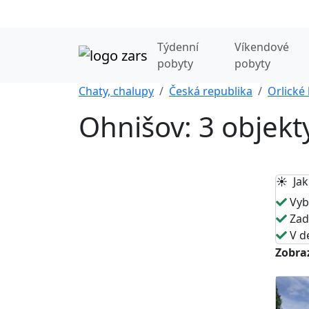
Týdenní
Víkendové
pobyty
pobyty
Chaty, chalupy
Česká republika
Orlické
Ohnišov: 3 objekt
☀️ Jak
Vybe
Zade
V de
Zobraz