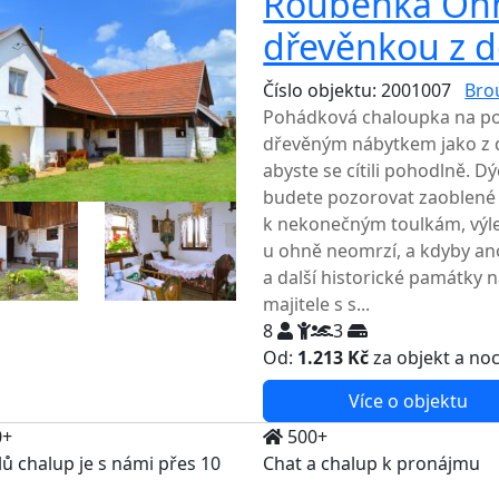
Roubenka Ohni
dřevěnkou z 
Číslo objektu: 2001007
Bro
Pohádková chaloupka na po
dřevěným nábytkem jako z d
abyste se cítili pohodlně. Dý
budete pozorovat zaoblené 
k nekonečným toulkám, výl
u ohně neomrzí, a kdyby an
a další historické památky 
majitele s s...
8
3
Od:
1.213 Kč
za objekt a no
Více o objektu
0+
500+
lů chalup je s námi přes 10
Chat a chalup k pronájmu