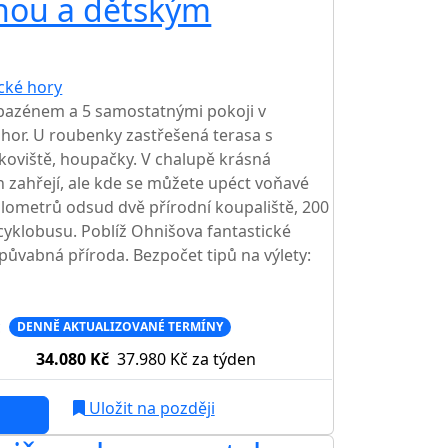
unou a dětským
ické hory
bazénem a 5 samostatnými pokoji v
 hor. U roubenky zastřešená terasa s
skoviště, houpačky. V chalupě krásná
 zahřejí, ale kde se můžete upéct voňavé
ilometrů odsud dvě přírodní koupaliště, 200
cyklobusu. Poblíž Ohnišova fantastické
, půvabná příroda. Bezpočet tipů na výlety:
c
DENNĚ AKTUALIZOVANÉ TERMÍNY
34.080 Kč
37.980 Kč
za týden
Uložit na později