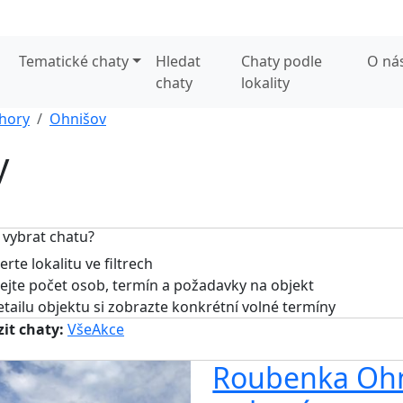
Tematické chaty
Hledat
Chaty podle
O ná
chaty
lokality
 hory
Ohnišov
y
 vybrat chatu?
rte lokalitu ve filtrech
jte počet osob, termín a požadavky na objekt
tailu objektu si zobrazte konkrétní volné termíny
it chaty:
Vše
Akce
Roubenka Ohni