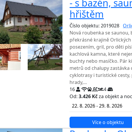
- s bazén, sa
hřištěm
Číslo objektu: 2019028
Orl
Nová roubenka se saunou, 
překrásné krajině Orlických
posezením, gril, pro děti pí
kachlová kamna, které nejen
buchty nebo masíčko. Pár k
metrů od chalupy zastávka 
cyklotrasy i turistické cesty
hrady,...
16
4
Od:
3.426 Kč
za objekt a no
22. 8. 2026 - 29. 8. 2026
Více o objektu