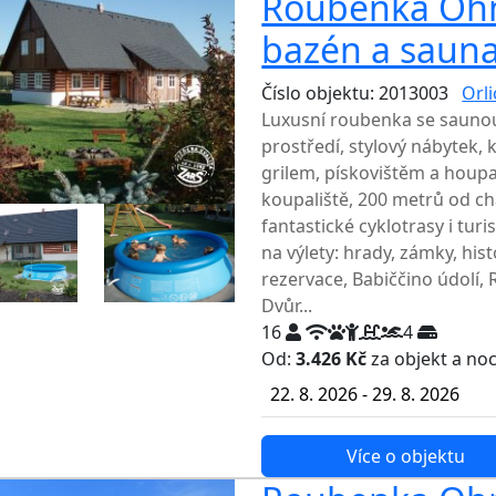
Roubenka Ohniš
bazén a sauna
Číslo objektu: 2013003
Orl
Luxusní roubenka se saunou
prostředí, stylový nábytek,
grilem, pískovištěm a houp
koupaliště, 200 metrů od ch
fantastické cyklotrasy i tur
na výlety: hrady, zámky, hist
rezervace, Babiččino údolí, 
Dvůr...
16
4
Od:
3.426 Kč
za objekt a no
22. 8. 2026 - 29. 8. 2026
Více o objektu