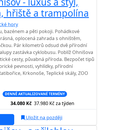
ov - luxus a styl,
AKCE
, hřiště a trampolína
ické hory
TOP HODNOCENÍ
, bazénem a pěti pokoji. Pohádkové
 krásná, oplocená zahrada s ohništěm,
ačkou. Pár kilometrů odsud dvě přírodní
alupy zastávka cyklobusu. Poblíž Ohnišova
istické cesty, půvabná příroda. Bezpočet tipů
orické pevnosti, vyhlídky, přírodní
Ratibořice, Krkonoše, Teplické skály, ZOO
c
DENNĚ AKTUALIZOVANÉ TERMÍNY
34.080 Kč
37.980 Kč
za týden
Uložit na později