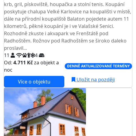
krb, gril, pískoviště, houpačka a stolní tenis. Koupání
poskytuje chalupa Velké Karlovice na koupališti v místě,
dále na přírodní koupaliště Balaton pojedete autem 11
kilometrů, pěkné koupání je i ve Valašské Senici.
Rozhodně zkuste i akvapark ve Frenštátě pod
Radhoštěm. Rožnov pod Radhoštěm se široko daleko
proslavil...
11
4
Od:
4.711 Kč
za objekt a
DENNĚ AKTUALIZOVANÉ TERMÍNY
noc
Uložit na později
Více o objektu