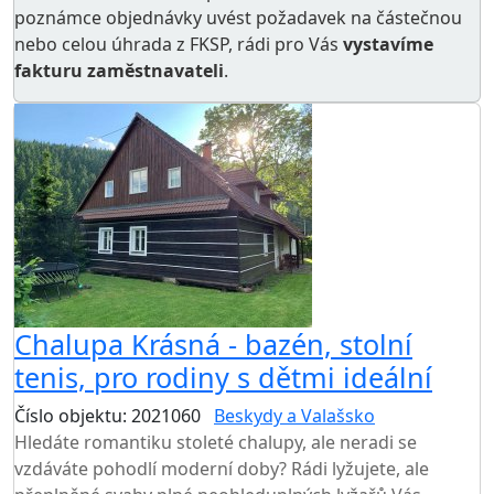
poznámce objednávky uvést požadavek na částečnou
nebo celou úhrada z FKSP, rádi pro Vás
vystavíme
fakturu zaměstnavateli
.
Chalupa Krásná - bazén, stolní
tenis, pro rodiny s dětmi ideální
Číslo objektu: 2021060
Beskydy a Valašsko
Hledáte romantiku stoleté chalupy, ale neradi se
vzdáváte pohodlí moderní doby? Rádi lyžujete, ale