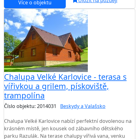
Uložit na později
Více o objektu
Chalupa Velké Karlovice - terasa s
vířivkou a grilem, pískoviště,
trampolína
Číslo objektu: 2014031
Beskydy a Valašsko
TOP HODNOCENÍ
Chalupa Velké Karlovice nabízí perfektní dovolenou na
krásném místě, jen kousek od zábavního dětského
parku Razulák. Na terase chalupy vířivá vana, venku