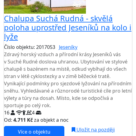
Chalupa Suchá Rudná - skvělá
poloha uprostřed Jeseníků na kolo i
lyže
Číslo objektu: 2017053
Jeseníky
Zdravý horský vzduch a přírodní krásy Jeseníků vás
v Suché Rudné doslova uhranou. Ubytování ve stylové
chalupě s bazénem na místě, odkud vybíhají do všech
stran v létě cyklostezky a v zimě běžecké tratě.
Vynikající podmínky pro sjezdové lyžování na přírodním
sněhu. Vyhledávané a různorodé turistické cíle pro letní
výlety a túry na dosah. Místo, kde se odpočívá a
sportuje po celý rok.
16
4
Od:
4.711 Kč
za objekt a noc
Uložit na později
Více o objektu