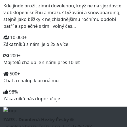
Kde jinde prožít zimní dovolenou, když ne na sjezdovce
v obklopení sněhu a mrazu? Lyžování a snowboarding,
stejně jako běžky k nejchladnějšímu ročnímu období
patří a společně s tím i volný čas…
10 000+
Zákazníků s námi jelo 2x a více
200+
Majitelů chalup je s námi přes 10 let
500+
Chat a chalup k pronájmu
98%
Zákazníků nás doporučuje
ZARS - Dovolená Hezky Česky ®
Dovolená hezky česky s.r.o. | IČ 07797788