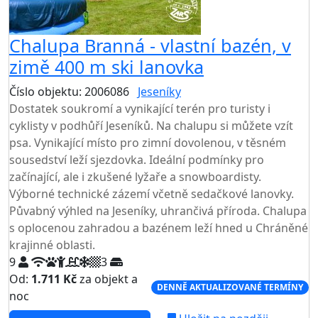
Chalupa Branná - vlastní bazén, v
zimě 400 m ski lanovka
Číslo objektu: 2006086
Jeseníky
TOP HODNOCENÍ
Dostatek soukromí a vynikající terén pro turisty i
cyklisty v podhůří Jeseníků. Na chalupu si můžete vzít
psa. Vynikající místo pro zimní dovolenou, v těsném
sousedství leží sjezdovka. Ideální podmínky pro
začínající, ale i zkušené lyžaře a snowboardisty.
Výborné technické zázemí včetně sedačkové lanovky.
Půvabný výhled na Jeseníky, uhrančivá příroda. Chalupa
s oplocenou zahradou a bazénem leží hned u Chráněné
krajinné oblasti.
9
3
Od:
1.711 Kč
za objekt a
DENNĚ AKTUALIZOVANÉ TERMÍNY
noc