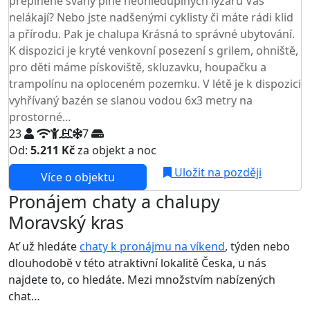
přeplněné svahy plné neohleduplných lyžařů Vás
nelákají? Nebo jste nadšenými cyklisty či máte rádi klid
a přírodu. Pak je chalupa Krásná to správné ubytování.
K dispozici je kryté venkovní posezení s grilem, ohniště,
pro děti máme pískoviště, skluzavku, houpačku a
trampolínu na oploceném pozemku. V létě je k dispozici
vyhřívaný bazén se slanou vodou 6x3 metry na
prostorné...
23
7
Od:
5.211 Kč
za objekt a noc
Uložit na později
Více o objektu
Pronájem chaty a chalupy
Moravský kras
Ať už hledáte
chaty k pronájmu na víkend
, týden nebo
dlouhodobě v této atraktivní lokalitě Česka, u nás
najdete to, co hledáte. Mezi množstvím nabízených
chat…