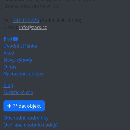
Jičínská 543, 742 58 Příbor
Tel.:
731 112 476
(Po-Pá: 9:00- 17:00)
E-mail:
info@zars.cz
Úvodní stránka
Akce
Slevy, výhody
O nás
Nastavení cookies
Blog
Turistické cíle
Přidat objekt
Obchodní podmínky
Ochrana osobních údajů