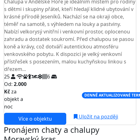
Chalupa v Andělské Hoře je ideálním místem pro rodiny
s dětmi i skupiny přátel, kteří hledají klidné ubytování v
krásné přírodě Jeseníků. Nachází se na okraji obce,
téměř na samotě, s výhledem na louky a pastviny.
Nabízí velkorysý vnitřní i venkovní prostor, oplocenou
zahradu a dostatek soukromí. Před chalupou se pasou
koně a krávy, což dotváří autentickou atmosféru
venkovského pobytu. K dispozici je velký venkovní
přístřešek s posezením, malou kuchyňskou linkou s
dřezem...
25
6
Od:
2.000
Kč
za
NEJNIŽŠÍ CENA NA TRHU
DENNĚ AKTUALIZOVANÉ TER
objekt a
noc
Uložit na později
Více o objektu
Pronájem chaty a chalupy
Moravský kras