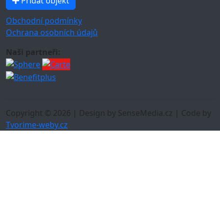
Přidat objekt
Obchodní podmínky
Ochrana osobních údajů
Naši partneři:
Copyright © 2026 | Design by SenseMedia.cz | Code by
Tvorime-weby.cz