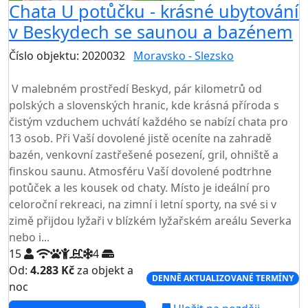
Chata U potůčku - krásné ubytování
v Beskydech se saunou a bazénem
Číslo objektu: 2020032
Moravsko - Slezsko
TOP HODNOCENÍ
V malebném prostředí Beskyd, pár kilometrů od
polských a slovenských hranic, kde krásná příroda s
čistým vzduchem uchvátí každého se nabízí chata pro
13 osob. Při Vaší dovolené jistě oceníte na zahradě
bazén, venkovní zastřešené posezení, gril, ohniště a
finskou saunu. Atmosféru Vaší dovolené podtrhne
potůček a les kousek od chaty. Místo je ideální pro
celoroční rekreaci, na zimní i letní sporty, na své si v
zimě přijdou lyžaři v blízkém lyžařském areálu Severka
nebo i...
15
4
Od:
4.283 Kč
za objekt a
DENNĚ AKTUALIZOVANÉ TERMÍNY
noc