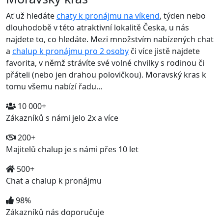
Ať už hledáte
chaty k pronájmu na víkend
, týden nebo
dlouhodobě v této atraktivní lokalitě Česka, u nás
najdete to, co hledáte. Mezi množstvím nabízených chat
a
chalup k pronájmu pro 2 osoby
či více jistě najdete
favorita, v němž strávíte své volné chvilky s rodinou či
přáteli (nebo jen drahou polovičkou). Moravský kras k
tomu všemu nabízí řadu…
10 000+
Zákazníků s námi jelo 2x a více
200+
Majitelů chalup je s námi přes 10 let
500+
Chat a chalup k pronájmu
98%
Zákazníků nás doporučuje