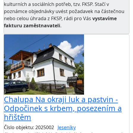
kulturních a sociálních potřeb
, tzv. FKSP. Stačí v
poznámce objednávky uvést požadavek na částečnou
nebo celou úhrada z FKSP, rádi pro Vás
vystavíme
fakturu zaměstnavateli
.
Chalupa Na okraji luk a pastvin -
Odpočinek s krbem, posezením a
hřištěm
Číslo objektu: 2025002
Jeseníky