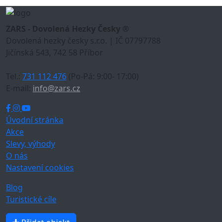
ZARS - Dovolená Hezky Česky ®
Dovolená hezky česky s.r.o. | IČ 07797788
Jičínská 543, 742 58 Příbor
Tel.:
731 112 476
(Po-Pá: 9:00- 17:00)
E-mail:
info@zars.cz
Úvodní stránka
Akce
Slevy, výhody
O nás
Nastavení cookies
Blog
Turistické cíle