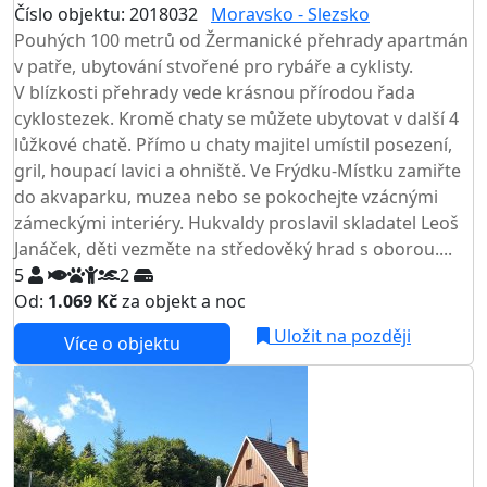
Číslo objektu: 2018032
Moravsko - Slezsko
Pouhých 100 metrů od Žermanické přehrady apartmán
v patře, ubytování stvořené pro rybáře a cyklisty.
V blízkosti přehrady vede krásnou přírodou řada
cyklostezek. Kromě chaty se můžete ubytovat v další 4
lůžkové chatě. Přímo u chaty majitel umístil posezení,
gril, houpací lavici a ohniště. Ve Frýdku-Místku zamiřte
do akvaparku, muzea nebo se pokochejte vzácnými
zámeckými interiéry. Hukvaldy proslavil skladatel Leoš
Janáček, děti vezměte na středověký hrad s oborou....
5
2
Od:
1.069 Kč
za objekt a noc
Uložit na později
Více o objektu