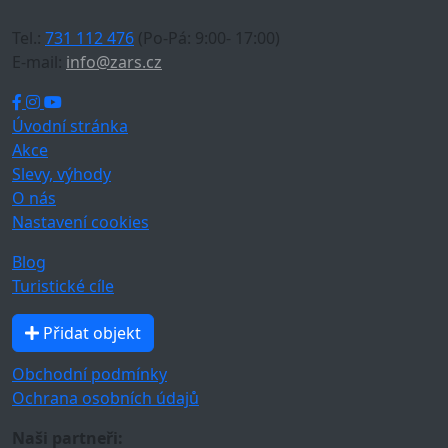
Tel.:
731 112 476
(Po-Pá: 9:00- 17:00)
E-mail:
info@zars.cz
Úvodní stránka
Akce
Slevy, výhody
O nás
Nastavení cookies
Blog
Turistické cíle
Přidat objekt
Obchodní podmínky
Ochrana osobních údajů
Naši partneři: