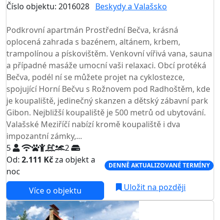
Číslo objektu: 2016028
Beskydy a Valašsko
TOP HODNOCENÍ
Podkrovní apartmán Prostřední Bečva, krásná
oplocená zahrada s bazénem, altánem, krbem,
trampolínou a pískovištěm. Venkovní vířivá vana, sauna
a případné masáže umocní vaši relaxaci. Obcí protéká
Bečva, podél ní se můžete projet na cyklostezce,
spojující Horní Bečvu s Rožnovem pod Radhoštěm, kde
je koupaliště, jedinečný skanzen a dětský zábavní park
Gibon. Nejbližší koupaliště je 500 metrů od ubytování.
Valašské Meziříčí nabízí kromě koupaliště i dva
impozantní zámky,...
5
2
Od:
2.111 Kč
za objekt a
DENNĚ AKTUALIZOVANÉ TERMÍNY
noc
Uložit na později
Více o objektu