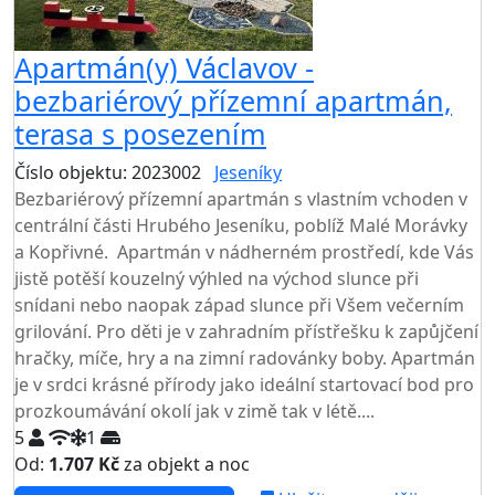
Apartmán(y) Václavov -
bezbariérový přízemní apartmán,
terasa s posezením
Číslo objektu: 2023002
Jeseníky
Bezbariérový přízemní apartmán s vlastním vchoden v
centrální části Hrubého Jeseníku, poblíž Malé Morávky
a Kopřivné. Apartmán v nádherném prostředí, kde Vás
jistě potěší kouzelný výhled na východ slunce při
snídani nebo naopak západ slunce při Všem večerním
grilování. Pro děti je v zahradním přístřešku k zapůjčení
hračky, míče, hry a na zimní radovánky boby. Apartmán
je v srdci krásné přírody jako ideální startovací bod pro
prozkoumávání okolí jak v zimě tak v létě....
5
1
Od:
1.707 Kč
za objekt a noc
NEJNIŽŠÍ CENA NA TRHU