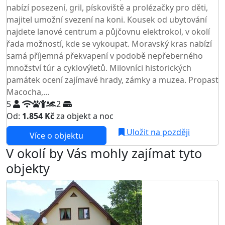
nabízí posezení, gril, pískoviště a prolézačky pro děti,
majitel umožní svezení na koni. Kousek od ubytování
najdete lanové centrum a půjčovnu elektrokol, v okolí
řada možností, kde se vykoupat. Moravský kras nabízí
samá příjemná překvapení v podobě nepřeberného
množství túr a cyklovýletů. Milovníci historických
památek ocení zajímavé hrady, zámky a muzea. Propast
Macocha,...
5
2
Od:
1.854 Kč
za objekt a noc
Uložit na později
Více o objektu
V okolí by Vás mohly zajímat tyto
objekty