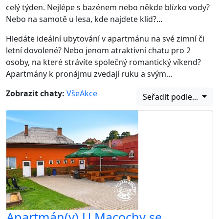
celý týden. Nejlépe s bazénem nebo někde blízko vody?
Nebo na samotě u lesa, kde najdete klid?…
Hledáte ideální ubytování v apartmánu na své zimní či
letní dovolené? Nebo jenom atraktivní chatu pro 2
osoby, na které strávíte společný romantický víkend?
Apartmány k pronájmu zvedají ruku a svým…
Zobrazit chaty:
Vše
Akce
Seřadit podle...
Apartmán(y) U Macochy se