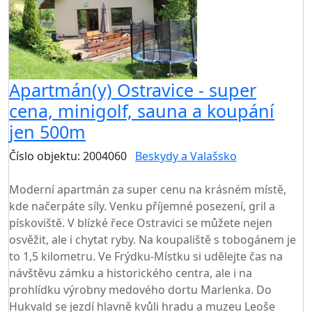
Apartmán(y) Ostravice - super
cena, minigolf, sauna a koupání
jen 500m
Číslo objektu: 2004060
Beskydy a Valašsko
TOP HODNOCENÍ
Moderní apartmán za super cenu na krásném místě,
kde načerpáte síly. Venku příjemné posezení, gril a
pískoviště. V blízké řece Ostravici se můžete nejen
osvěžit, ale i chytat ryby. Na koupaliště s tobogánem je
to 1,5 kilometru. Ve Frýdku-Místku si udělejte čas na
návštěvu zámku a historického centra, ale i na
prohlídku výrobny medového dortu Marlenka. Do
Hukvald se jezdí hlavně kvůli hradu a muzeu Leoše