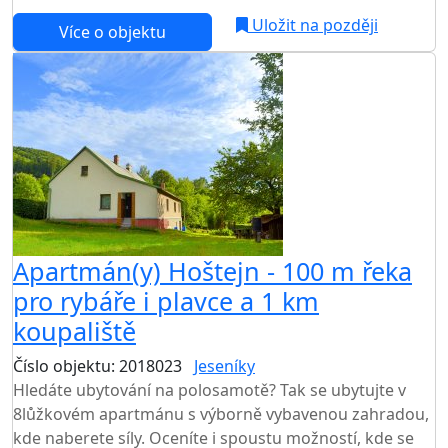
Uložit na později
Více o objektu
AKCE
Apartmán(y) Hoštejn - 100 m řeka
pro rybáře i plavce a 1 km
koupaliště
Číslo objektu: 2018023
Jeseníky
Hledáte ubytování na polosamotě? Tak se ubytujte v
8lůžkovém apartmánu s výborně vybavenou zahradou,
kde naberete síly. Oceníte i spoustu možností, kde se