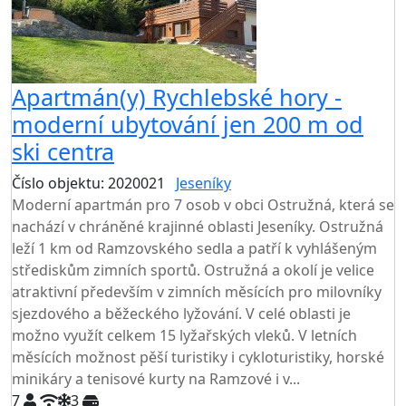
Apartmán(y) Rychlebské hory -
moderní ubytování jen 200 m od
ski centra
Číslo objektu: 2020021
Jeseníky
Moderní apartmán pro 7 osob v obci Ostružná, která se
nachází v chráněné krajinné oblasti Jeseníky. Ostružná
leží 1 km od Ramzovského sedla a patří k vyhlášeným
střediskům zimních sportů. Ostružná a okolí je velice
atraktivní především v zimních měsících pro milovníky
sjezdového a běžeckého lyžování. V celé oblasti je
možno využít celkem 15 lyžařských vleků. V letních
měsících možnost pěší turistiky i cykloturistiky, horské
minikáry a tenisové kurty na Ramzové i v...
7
3