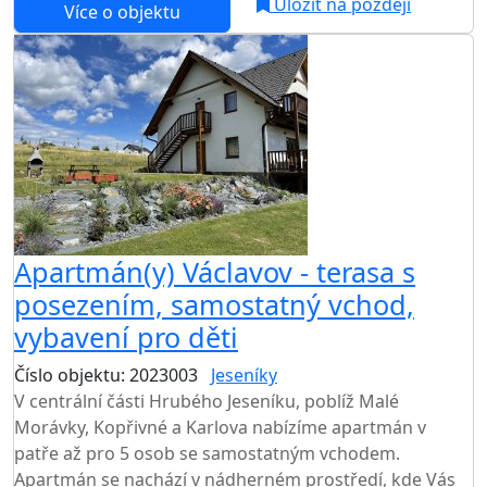
Uložit na později
Více o objektu
Apartmán(y) Václavov - terasa s
posezením, samostatný vchod,
vybavení pro děti
Číslo objektu: 2023003
Jeseníky
V centrální části Hrubého Jeseníku, poblíž Malé
Morávky, Kopřivné a Karlova nabízíme apartmán v
patře až pro 5 osob se samostatným vchodem.
Apartmán se nachází v nádherném prostředí, kde Vás