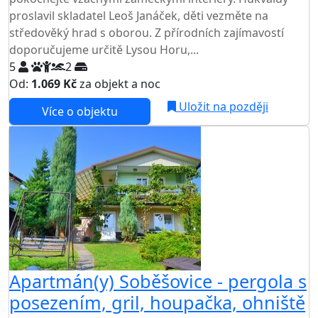
proslavil skladatel Leoš Janáček, děti vezměte na
středověký hrad s oborou. Z přírodních zajímavostí
doporučujeme určitě Lysou Horu,...
5
2
Od:
1.069 Kč
za objekt a noc
Uložit na později
Více o objektu
Apartmán(y) Soběšovice - pergola s
posezením, gril, houpačka, ohniště