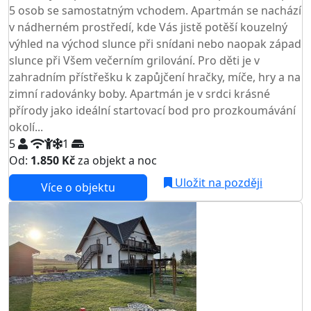
5 osob se samostatným vchodem. Apartmán se nachází
v nádherném prostředí, kde Vás jistě potěší kouzelný
výhled na východ slunce při snídani nebo naopak západ
slunce při Všem večerním grilování. Pro děti je v
zahradním přístřešku k zapůjčení hračky, míče, hry a na
zimní radovánky boby. Apartmán je v srdci krásné
přírody jako ideální startovací bod pro prozkoumávání
okolí...
5
1
Od:
1.850 Kč
za objekt a noc
NEJNIŽŠÍ CENA NA TRHU
Uložit na později
Více o objektu