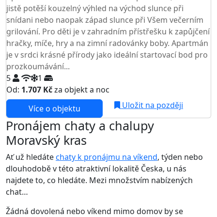
jistě potěší kouzelný výhled na východ slunce při
snídani nebo naopak západ slunce při Všem večerním
grilování. Pro děti je v zahradním přístřešku k zapůjčení
hračky, míče, hry a na zimní radovánky boby. Apartmán
je v srdci krásné přírody jako ideální startovací bod pro
prozkoumávání...
5
1
Od:
1.707 Kč
za objekt a noc
NEJNIŽŠÍ CENA NA TRHU
Uložit na později
Více o objektu
Pronájem chaty a chalupy
Moravský kras
Ať už hledáte
chaty k pronájmu na víkend
, týden nebo
dlouhodobě v této atraktivní lokalitě Česka, u nás
najdete to, co hledáte. Mezi množstvím nabízených
chat…
Žádná dovolená nebo víkend mimo domov by se