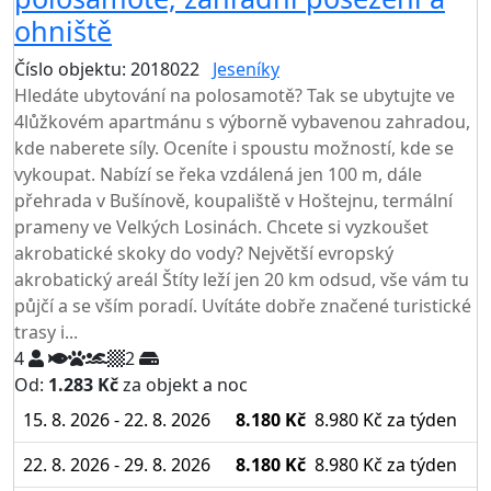
ohniště
Číslo objektu: 2018022
Jeseníky
TOP HODNOCENÍ
Hledáte ubytování na polosamotě? Tak se ubytujte ve
4lůžkovém apartmánu s výborně vybavenou zahradou,
kde naberete síly. Oceníte i spoustu možností, kde se
vykoupat. Nabízí se řeka vzdálená jen 100 m, dále
přehrada v Bušínově, koupaliště v Hoštejnu, termální
prameny ve Velkých Losinách. Chcete si vyzkoušet
akrobatické skoky do vody? Největší evropský
akrobatický areál Štíty leží jen 20 km odsud, vše vám tu
půjčí a se vším poradí. Uvítáte dobře značené turistické
trasy i...
4
2
Od:
1.283 Kč
za objekt a noc
15. 8. 2026 - 22. 8. 2026
8.180 Kč
8.980 Kč
za týden
22. 8. 2026 - 29. 8. 2026
8.180 Kč
8.980 Kč
za týden