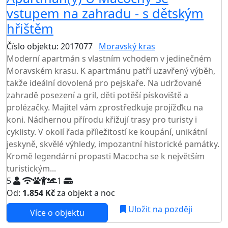
vstupem na zahradu - s dětským
hřištěm
Číslo objektu: 2017077
Moravský kras
Moderní apartmán s vlastním vchodem v jedinečném
Moravském krasu. K apartmánu patří uzavřený výběh,
takže ideální dovolená pro pejskaře. Na udržované
zahradě posezení a gril, děti potěší pískoviště a
prolézačky. Majitel vám zprostředkuje projížďku na
koni. Nádhernou přírodu křižují trasy pro turisty i
cyklisty. V okolí řada příležitostí ke koupání, unikátní
jeskyně, skvělé výhledy, impozantní historické památky.
Kromě legendární propasti Macocha se k největším
turistickým...
5
1
Od:
1.854 Kč
za objekt a noc
Uložit na později
Více o objektu