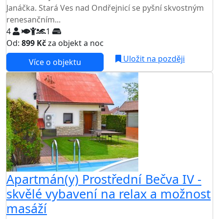
Janáčka. Stará Ves nad Ondřejnicí se pyšní skvostným
renesančním...
4
1
Od:
899 Kč
za objekt a noc
Uložit na později
Více o objektu
Apartmán(y) Prostřední Bečva IV -
skvělé vybavení na relax a možnost
masáží