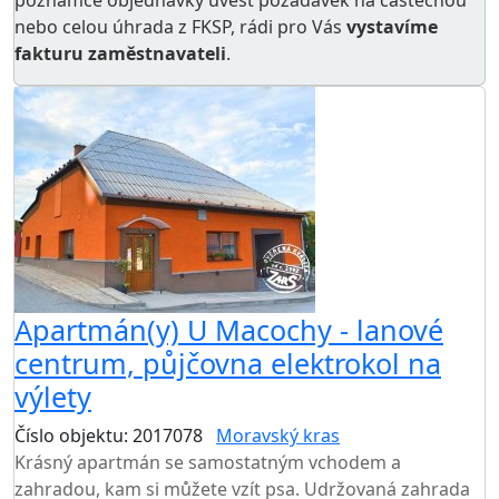
poznámce objednávky uvést požadavek na částečnou
nebo celou úhrada z FKSP, rádi pro Vás
vystavíme
fakturu zaměstnavateli
.
Apartmán(y) U Macochy - lanové
centrum, půjčovna elektrokol na
výlety
Číslo objektu: 2017078
Moravský kras
Krásný apartmán se samostatným vchodem a
zahradou, kam si můžete vzít psa. Udržovaná zahrada