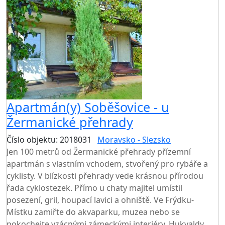
Apartmán(y) Soběšovice - u
Žermanické přehrady
Číslo objektu: 2018031
Moravsko - Slezsko
Jen 100 metrů od Žermanické přehrady přízemní
apartmán s vlastním vchodem, stvořený pro rybáře a
cyklisty. V blízkosti přehrady vede krásnou přírodou
řada cyklostezek. Přímo u chaty majitel umístil
posezení, gril, houpací lavici a ohniště. Ve Frýdku-
Místku zamiřte do akvaparku, muzea nebo se
pokochejte vzácnými zámeckými interiéry. Hukvaldy