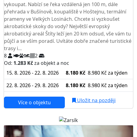
vykoupat. Nabízí se řeka vzdálená jen 100 m, dále
přehrada v Bušínově, koupaliště v Hoštejnu, termální
prameny ve Velkých Losinách. Chcete si vyzkoušet
akrobatické skoky do vody? Největší evropský
akrobatický areál Štíty leží jen 20 km odsud, vše vám tu
půjčí a se vším poradí. Uvítáte dobře značené turistické
trasy i...
8
2
Od:
1.283 Kč
za objekt a noc
15. 8. 2026 - 22. 8. 2026
8.180 Kč
8.980 Kč
za týden
22. 8. 2026 - 29. 8. 2026
8.180 Kč
8.980 Kč
za týden
Uložit na později
Více o objektu