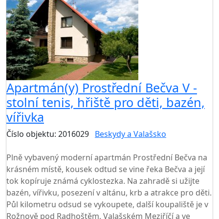
Apartmán(y) Prostřední Bečva V -
stolní tenis, hřiště pro děti, bazén,
vířivka
Číslo objektu: 2016029
Beskydy a Valašsko
TOP HODNOCENÍ
Plně vybavený moderní apartmán Prostřední Bečva na
krásném místě, kousek odtud se vine řeka Bečva a její
tok kopíruje známá cyklostezka. Na zahradě si užijte
bazén, vířivku, posezení v altánu, krb a atrakce pro děti.
Půl kilometru odsud se vykoupete, další koupaliště je v
Rožnově pod Radhoštěm, Valašském Meziříčí a ve