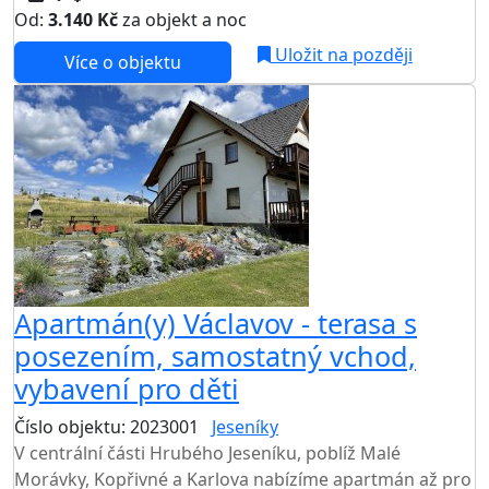
Od:
3.140 Kč
za objekt a noc
Uložit na později
Více o objektu
Apartmán(y) Václavov - terasa s
posezením, samostatný vchod,
vybavení pro děti
Číslo objektu: 2023001
Jeseníky
V centrální části Hrubého Jeseníku, poblíž Malé
Morávky, Kopřivné a Karlova nabízíme apartmán až pro