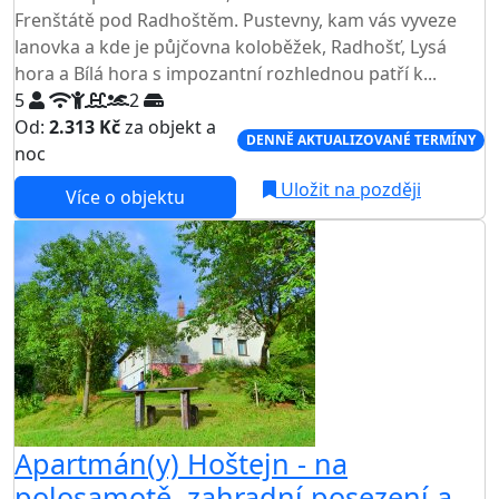
Frenštátě pod Radhoštěm. Pustevny, kam vás vyveze
lanovka a kde je půjčovna koloběžek, Radhošť, Lysá
hora a Bílá hora s impozantní rozhlednou patří k...
5
2
Od:
2.313 Kč
za objekt a
DENNĚ AKTUALIZOVANÉ TERMÍNY
noc
Uložit na později
Více o objektu
AKCE
Apartmán(y) Hoštejn - na
polosamotě, zahradní posezení a