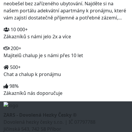
neobešel bez zařízeného ubytování. Najděte si na
našem portálu adekvátní apartmány k pronájmu, které
vám zajistí dostatečně příjemné a potřebné zázemí,…
10 000+
Zákazníků s námi jelo 2x a více
200+
Majitelů chalup je s námi přes 10 let
500+
Chat a chalup k pronájmu
98%
Zákazníků nás doporučuje
ZARS - Dovolená Hezky Česky ®
Dovolená hezky česky s.r.o. | IČ 07797788
Jičínská 543, 742 58 Příbor