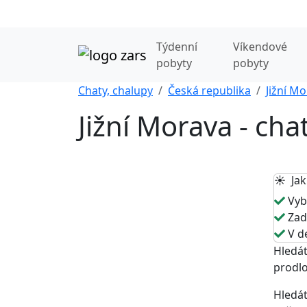
Týdenní
Víkendové
pobyty
pobyty
Chaty, chalupy
Česká republika
Jižní M
Jižní Morava - cha
☀️ Jak
Vybe
Zade
V de
Hledát
prodlo
Hledát