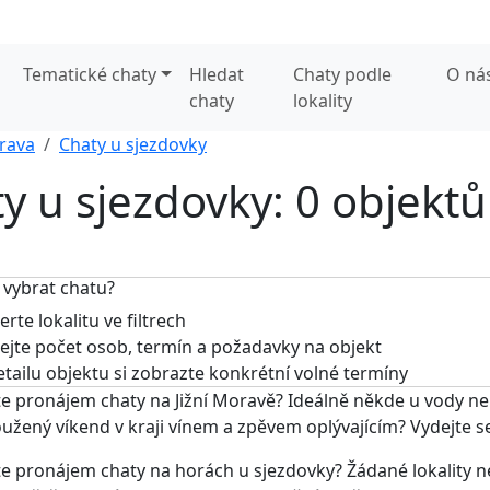
Tematické chaty
Hledat
Chaty podle
O ná
chaty
lokality
orava
Chaty u sjezdovky
ty u sjezdovky: 0 objektů
 vybrat chatu?
rte lokalitu ve filtrech
jte počet osob, termín a požadavky na objekt
tailu objektu si zobrazte konkrétní volné termíny
e pronájem chaty na Jižní Moravě? Ideálně někde u vody n
užený víkend v kraji vínem a zpěvem oplývajícím? Vydejte 
e pronájem chaty na horách u sjezdovky? Žádané lokality neje