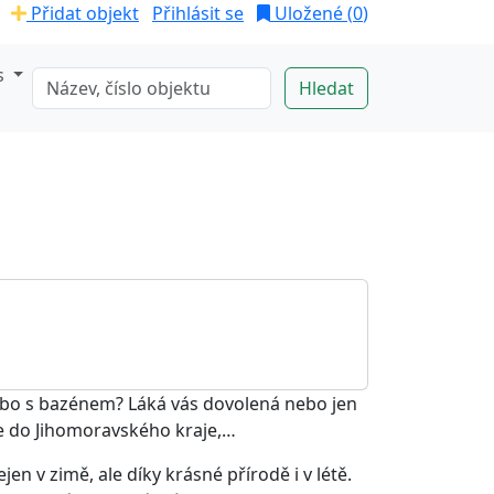
Přidat objekt
Přihlásit se
Uložené (
0
)
s
ebo s bazénem? Láká vás dovolená nebo jen
se do Jihomoravského kraje,…
n v zimě, ale díky krásné přírodě i v létě.