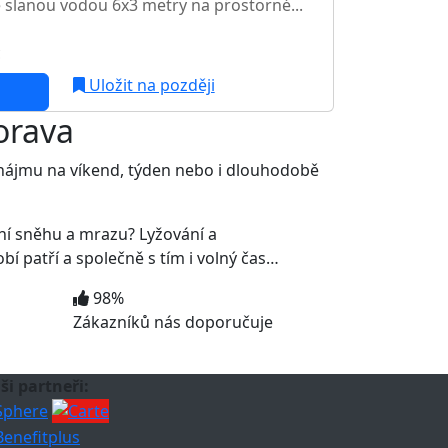
e slanou vodou 6x3 metry na prostorné...
c
Uložit na později
orava
onájmu na víkend, týden nebo i dlouhodobě
ní sněhu a mrazu? Lyžování a
 patří a společně s tím i volný čas…
98%
Zákazníků nás doporučuje
ši partneři: