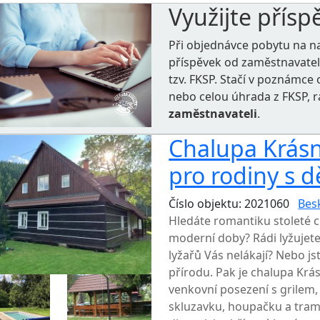
Využijte přísp
Při objednávce pobytu na n
příspěvek od zaměstnavate
tzv. FKSP. Stačí v poznámc
nebo celou úhrada z FKSP, 
zaměstnavateli
.
Chalupa Krásná
pro rodiny s d
Číslo objektu: 2021060
Bes
Hledáte romantiku stoleté c
moderní doby? Rádi lyžujet
lyžařů Vás nelákají? Nebo js
přírodu. Pak je chalupa Krás
venkovní posezení s grilem,
skluzavku, houpačku a tram