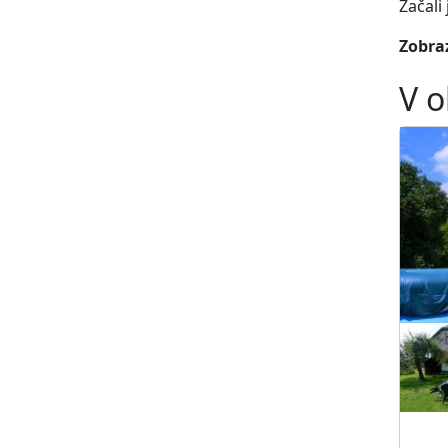
Začali
Zobraz
V o