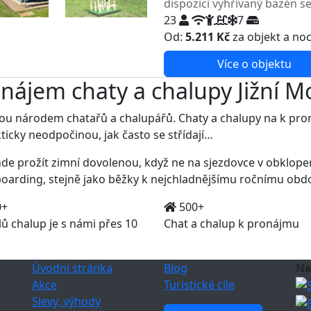
dispozici vyhřívaný bazén s
23
7
Od:
5.211 Kč
za objekt a no
Více o objektu
nájem chaty a chalupy Jižní M
sou národem chatařů a chalupářů. Chaty a chalupy na k pr
kticky neodpočinou, jak často se střídají…
nde prožít zimní dovolenou, když ne na sjezdovce v obklope
arding, stejně jako běžky k nejchladnějšímu ročnímu období
0+
500+
lů chalup je s námi přes 10
Chat a chalup k pronájmu
Úvodní stránka
Blog
Na
Akce
Turistické cíle
Slevy, výhody