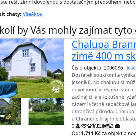
 jste řešit zimní dovolenou s dostatečným předstihem, neb
it chaty:
Vše
Akce
kolí by Vás mohly zajímat tyto
Chalupa Branná
zimě 400 m sk
Číslo objektu: 2006086
Jese
Dostatek soukromí a vynikají
Jeseníků. Na chalupu si může
dovolenou, v těsném souseds
začínající, ale i zkušené ly
zázemí včetně sedačkové lan
uhrančivá příroda. Chalupa
u Chráněné krajinné oblasti
9
3
Od:
1.711 Kč
za objekt a no