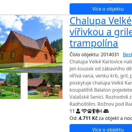
Více o objektu
Chalupa Velké 
vířivkou a gril
trampolína
Číslo objektu: 2014031
Bes
Chalupa Velké Karlovice nab
jen kousek od zábavního dě
vířivá vana, venku krb, gril,
poskytuje chalupa Velké Karl
koupaliště Balaton pojedete
Valašské Senici. Rozhodně z
Radhoštěm. Rožnov pod Radh
11
4
Od:
4.711 Kč
za objekt a no
Více o objektu