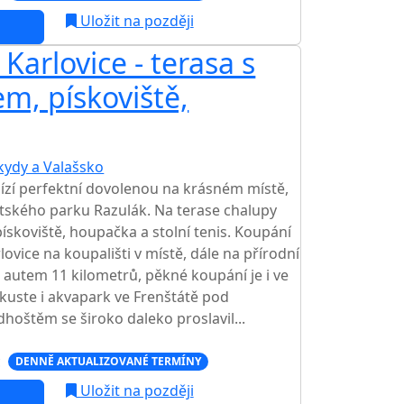
Uložit na později
Karlovice - terasa s
em, pískoviště,
kydy a Valašsko
TOP HODNOCENÍ
ízí perfektní dovolenou na krásném místě,
tského parku Razulák. Na terase chalupy
 pískoviště, houpačka a stolní tenis. Koupání
ovice na koupališti v místě, dále na přírodní
 autem 11 kilometrů, pěkné koupání je i ve
kuste i akvapark ve Frenštátě pod
oštěm se široko daleko proslavil...
c
DENNĚ AKTUALIZOVANÉ TERMÍNY
Uložit na později