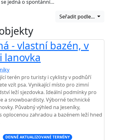
o se jedná o spontánní…
Seřadit podle...
 objekty
 - vlastní bazén, v
i lanovka
níky
TOP HODNOCENÍ
cí terén pro turisty i cyklisty v podhůří
te vzít psa. Vynikající místo pro zimní
tví leží sjezdovka. Ideální podmínky pro
žaře a snowboardisty. Výborné technické
ovky. Půvabný výhled na Jeseníky,
 s oplocenou zahradou a bazénem leží hned
.
c
DENNĚ AKTUALIZOVANÉ TERMÍNY