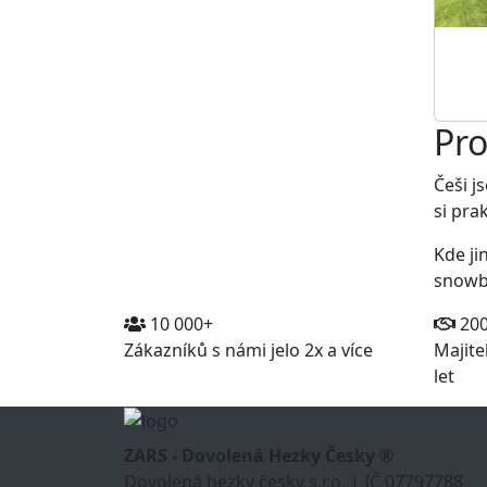
Pro
Češi j
si pra
Kde ji
snowbo
10 000+
20
Zákazníků s námi jelo 2x a více
Majite
let
ZARS - Dovolená Hezky Česky ®
Dovolená hezky česky s.r.o. | IČ 07797788