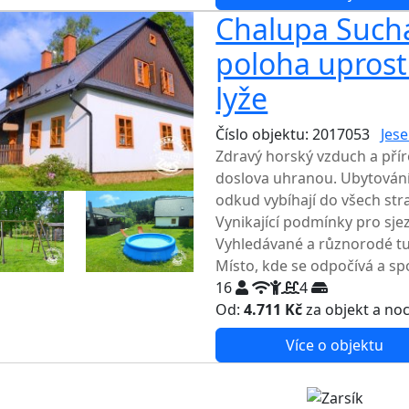
Chalupa Suchá
poloha uprostř
lyže
Číslo objektu: 2017053
Jese
Zdravý horský vzduch a přír
doslova uhranou. Ubytování
odkud vybíhají do všech stra
Vynikající podmínky pro sje
Vyhledávané a různorodé turi
Místo, kde se odpočívá a spo
16
4
Od:
4.711 Kč
za objekt a no
Více o objektu