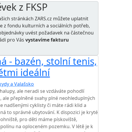
ěvek z FKSP
ašich stránkách ZARS.cz můžete uplatnit
le z
fondu kulturních a sociálních potřeb
,
e objednávky uvést požadavek na částečnou
rádi pro Vás
vystavíme fakturu
 - bazén, stolní tenis,
ětmi ideální
kydy a Valašsko
halupy, ale neradi se vzdáváte pohodlí
e, ale přeplněné svahy plné neohleduplných
te nadšenými cyklisty či máte rádi klid a
ná to správné ubytování. K dispozici je kryté
 ohniště, pro děti máme pískoviště,
polínu na oploceném pozemku. V létě je k