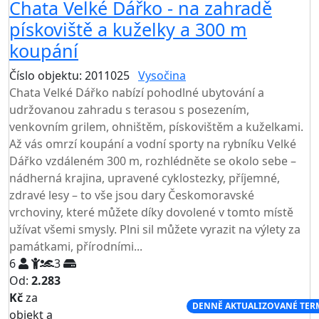
Chata Velké Dářko - na zahradě
pískoviště a kuželky a 300 m
koupání
Číslo objektu: 2011025
Vysočina
TOP HODNOCENÍ
Chata Velké Dářko nabízí pohodlné ubytování a
udržovanou zahradu s terasou s posezením,
venkovním grilem, ohništěm, pískovištěm a kuželkami.
Až vás omrzí koupání a vodní sporty na rybníku Velké
Dářko vzdáleném 300 m, rozhlédněte se okolo sebe –
nádherná krajina, upravené cyklostezky, příjemné,
zdravé lesy – to vše jsou dary Českomoravské
vrchoviny, které můžete díky dovolené v tomto místě
užívat všemi smysly. Plni sil můžete vyrazit na výlety za
památkami, přírodními...
6
3
Od:
2.283
Kč
za
NEJNIŽŠÍ CENA NA TRHU
DENNĚ AKTUALIZOVANÉ TER
objekt a