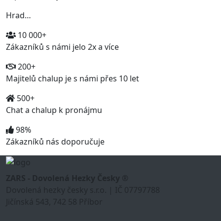
Hrad…
10 000+
Zákazníků s námi jelo 2x a více
200+
Majitelů chalup je s námi přes 10 let
500+
Chat a chalup k pronájmu
98%
Zákazníků nás doporučuje
ZARS - Dovolená Hezky Česky ®
Dovolená hezky česky s.r.o. | IČ 07797788
Jičínská 543, 742 58 Příbor