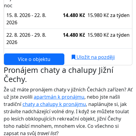
noc
15. 8. 2026 - 22. 8.
14.480 Kč
15.980 Kč
za týden
2026
22. 8. 2026 - 29. 8.
14.480 Kč
15.980 Kč
za týden
2026
Uložit na později
Více o objektu
Pronájem chaty a chalupy Jižní
Čechy.
Že už máte pronájem chaty v jižních Čechách zařízen? Ať
už jste zvolili
apartmán k pronájmu
, nebo jste našli
tradiční
chaty a chalupy k pronájmu
, naplánujte si, jak
strávíte nadcházející volné dny. I když se můžete toulat
po lesích obklopujících rekreační objekt, jižní Čechy
toho nabízí mnohem, mnohem více. Co všechno si
zapsat na svůj
travel list
?