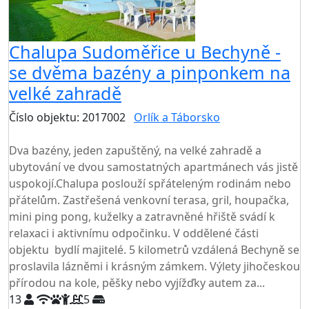
Chalupa Sudoměřice u Bechyně -
se dvěma bazény a pinponkem na
velké zahradě
Číslo objektu: 2017002
Orlík a Táborsko
TOP HODNOCENÍ
Dva bazény, jeden zapuštěný, na velké zahradě a
ubytování ve dvou samostatných apartmánech vás jistě
uspokojí.Chalupa poslouží spřáteleným rodinám nebo
přátelům. Zastřešená venkovní terasa, gril, houpačka,
mini ping pong, kuželky a zatravněné hřiště svádí k
relaxaci i aktivnímu odpočinku. V oddělené části
objektu bydlí majitelé. 5 kilometrů vzdálená Bechyně se
proslavila lázněmi i krásným zámkem. Výlety jihočeskou
přírodou na kole, pěšky nebo vyjížďky autem za...
13
5