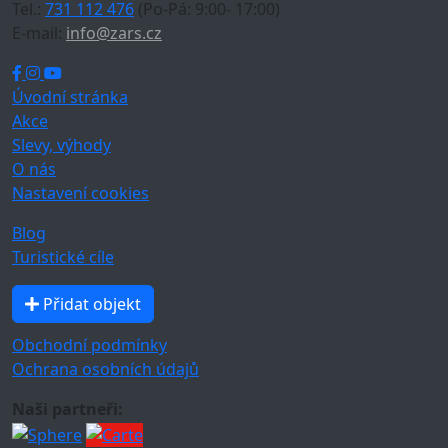
Tel.:
731 112 476
(Po-Pá: 9:00- 17:00)
E-mail:
info@zars.cz
Úvodní stránka
Akce
Slevy, výhody
O nás
Nastavení cookies
Blog
Turistické cíle
Přidat objekt
Obchodní podmínky
Ochrana osobních údajů
Naši partneři: