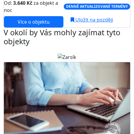
Od:
3.640 Kč
za objekt a
DENNĚ AKTUALIZOVANÉ TERMÍNY
noc
Uložit na později
Více o objektu
V okolí by Vás mohly zajímat tyto
objekty