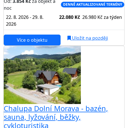
Od:
3.854 Kč
za objekt a
DENNĚ AKTUALIZOVANÉ TERMÍNY
noc
22. 8. 2026 - 29. 8.
22.080 Kč
26.980 Kč
za týden
2026
Uložit na později
Více o objektu
Chalupa Dolní Morava - bazén,
sauna, lyžování, běžky,
cykloturistika