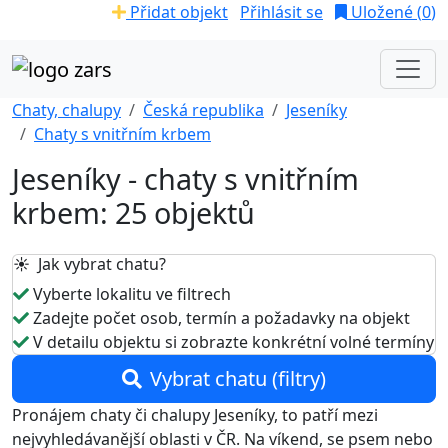
Přidat objekt
Přihlásit se
Uložené (
0
)
Chaty, chalupy
Česká republika
Jeseníky
Chaty s vnitřním krbem
Jeseníky - chaty s vnitřním
krbem: 25 objektů
☀️ Jak vybrat chatu?
Vyberte lokalitu ve filtrech
Zadejte počet osob, termín a požadavky na objekt
V detailu objektu si zobrazte konkrétní volné termíny
Vybrat chatu (filtry)
Pronájem chaty či chalupy Jeseníky, to patří mezi
nejvyhledávanější oblasti v ČR. Na víkend, se psem nebo