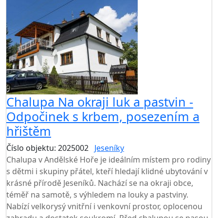
Chalupa Na okraji luk a pastvin -
Odpočinek s krbem, posezením a
hřištěm
Číslo objektu: 2025002
Jeseníky
Chalupa v Andělské Hoře je ideálním místem pro rodiny
s dětmi i skupiny přátel, kteří hledají klidné ubytování v
krásné přírodě Jeseníků. Nachází se na okraji obce,
téměř na samotě, s výhledem na louky a pastviny.
Nabízí velkorysý vnitřní i venkovní prostor, oplocenou
zahradu a dostatek soukromí. Před chalupou se pasou