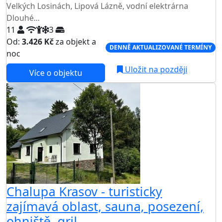
Velkých Losinách, Lipová Lázně, vodní elektrárna
Dlouhé...
11
3
Od:
3.426 Kč
za objekt a
DENNĚ AKTUALIZOVANÉ TERMÍNY
noc
Uložit na později
Více o objektu
Chalupa Krasov - turisticky
zajímavá oblast, sauna, posezení,
ohniště, gril