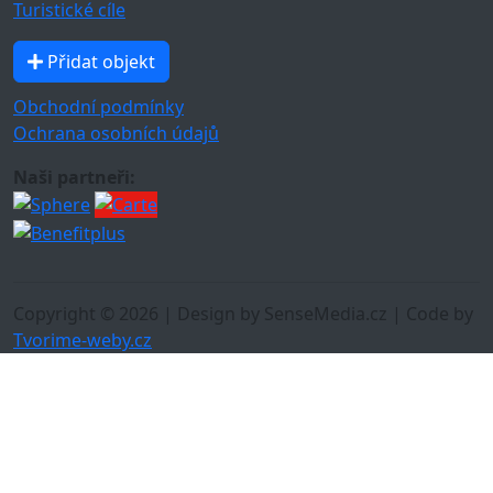
Turistické cíle
Přidat objekt
Obchodní podmínky
Ochrana osobních údajů
Naši partneři:
Copyright © 2026 | Design by SenseMedia.cz | Code by
Tvorime-weby.cz