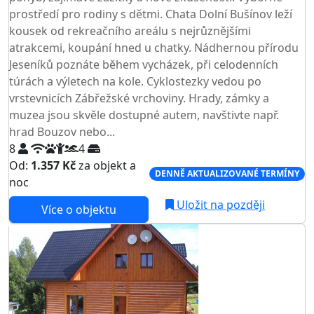
prostředí pro rodiny s dětmi. Chata Dolní Bušínov leží
kousek od rekreačního areálu s nejrůznějšími
atrakcemi, koupání hned u chatky. Nádhernou přírodu
Jeseníků poznáte během vycházek, při celodenních
túrách a výletech na kole. Cyklostezky vedou po
vrstevnicích Zábřežské vrchoviny. Hrady, zámky a
muzea jsou skvěle dostupné autem, navštivte např.
hrad Bouzov nebo...
8
4
Od:
1.357 Kč
za objekt a
DENNĚ AKTUALIZOVANÉ TERMÍNY
noc
Uložit na později
Více o objektu