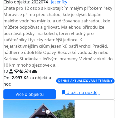
Číslo objektu: 2022074
Jeseníky
Chata pro 12 osob s klokotajícím malým přítokem řeky
Moravice přímo před chatou, kde je slyšet klapání
malého vodního mlýnku a udržovanou zahradou, kde
můžete odpočívat a grilovat. Malebnou přírodu lze
poznávat pěšky i na kolech, terén vhodný pro
začátečníky i fyzicky zdatnější jedince. K
nejatraktivnějším cílům Jeseníků patří vrchol Praděd,
nádherné údolí Bílé Opavy, Rešovské vodopády nebo
Karlova Studánka s léčivými prameny. V zimě v okolí do
10 km mnoho sjezdovek a...
12
4
Od:
2.997 Kč
za objekt a
DENNĚ AKTUALIZOVANÉ TERMÍNY
noc
Uložit na později
Více o objektu