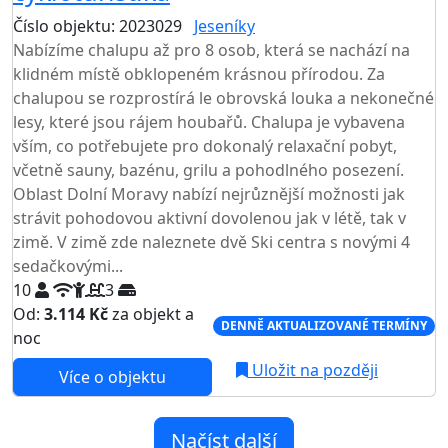
Číslo objektu: 2023029
Jeseníky
Nabízíme chalupu až pro 8 osob, která se nachází na
klidném místě obklopeném krásnou přírodou. Za
chalupou se rozprostírá le obrovská louka a nekonečné
lesy, které jsou rájem houbařů. Chalupa je vybavena
vším, co potřebujete pro dokonalý relaxační pobyt,
včetně sauny, bazénu, grilu a pohodlného posezení.
Oblast Dolní Moravy nabízí nejrůznější možnosti jak
strávit pohodovou aktivní dovolenou jak v létě, tak v
zimě. V zimě zde naleznete dvě Ski centra s novými 4
sedačkovými...
10
3
Od:
3.114 Kč
za objekt a
DENNĚ AKTUALIZOVANÉ TERMÍNY
noc
Uložit na později
Více o objektu
Načíst další