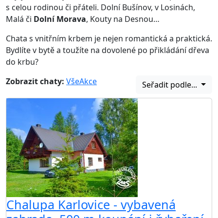
s celou rodinou či přáteli. Dolní Bušínov, v Losinách,
Malá či
Dolní Morava
, Kouty na Desnou…
Chata s vnitřním krbem je nejen romantická a praktická.
Bydlíte v bytě a toužíte na dovolené po přikládání dřeva
do krbu?
Zobrazit chaty:
Vše
Akce
Seřadit podle...
Chalupa Karlovice - vybavená