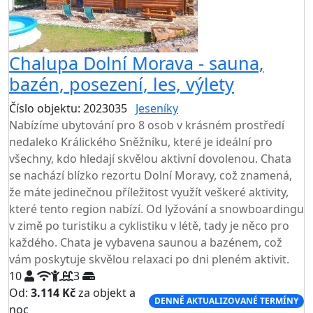
Chalupa Dolní Morava - sauna,
bazén, posezení, les, výlety
Číslo objektu: 2023035
Jeseníky
Nabízíme ubytování pro 8 osob v krásném prostředí
nedaleko Králického Sněžníku, které je ideální pro
všechny, kdo hledají skvělou aktivní dovolenou. Chata
se nachází blízko rezortu Dolní Moravy, což znamená,
že máte jedinečnou příležitost využít veškeré aktivity,
které tento region nabízí. Od lyžování a snowboardingu
v zimě po turistiku a cyklistiku v létě, tady je něco pro
každého. Chata je vybavena saunou a bazénem, což
vám poskytuje skvělou relaxaci po dni pleném aktivit.
10
3
Od:
3.114 Kč
za objekt a
DENNĚ AKTUALIZOVANÉ TERMÍNY
noc