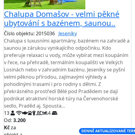
Chalupa Domašov - velmi pěkné
ubytování s bazénem, saunou..
Číslo objektu: 2015036
Jeseníky
TOP HODNOCENÍ
Chalupa s luxusními apartmány, bazénem na zahradě a
saunou je zárukou vynikajícího odpočinku. Kdo
preferuje relaxaci u vody, může vybírat mezi koupáním
v řece, na přehradě, termálním koupališti ve Velkých
Losinách nebo v zahradním bazénu. Jeseníky se pyšní
velmi pěknou přírodou, zajímavými výhledy a
pohodlnými trasami i pro rodiny s dětmi. Z
překrásného prostředí Bělé pod Pradědem se dají
podnikat atraktivní horské túry na Červenohorské
sedlo, Praděd aj. Spousta...
13
4
Od:
3.200
Kč
za
NEJNIŽŠÍ CENA NA TRHU
DENNĚ AKTUALIZOVANÉ TER
objekt a