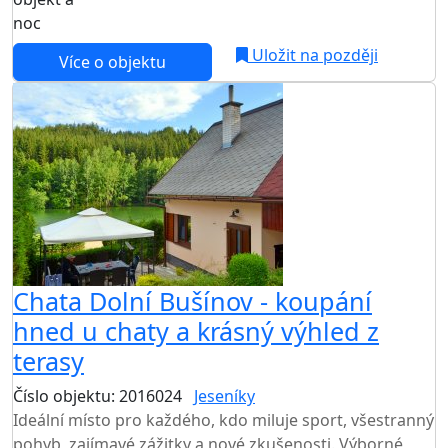
noc
Uložit na později
Více o objektu
Chata Dolní Bušínov - koupání
hned u chaty a krásný výhled z
terasy
Číslo objektu: 2016024
Jeseníky
TOP HODNOCENÍ
Ideální místo pro každého, kdo miluje sport, všestranný
pohyb, zajímavé zážitky a nové zkušenosti. Výborné