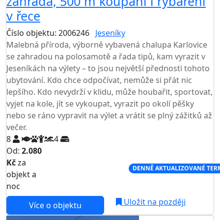
zahrada, 500 m koupání i řybaření
v řece
Číslo objektu: 2006246
Jeseníky
TOP HODNOCENÍ
Malebná příroda, výborně vybavená chalupa Karlovice
se zahradou na polosamotě a řada tipů, kam vyrazit v
Jeseníkách na výlety – to jsou největší přednosti tohoto
ubytování. Kdo chce odpočívat, nemůže si přát nic
lepšího. Kdo nevydrží v klidu, může houbařit, sportovat,
vyjet na kole, jít se vykoupat, vyrazit po okolí pěšky
nebo se ráno vypravit na výlet a vrátit se plný zážitků až
večer.
8
4
Od:
2.080
Kč
za
NEJNIŽŠÍ CENA NA TRHU
DENNĚ AKTUALIZOVANÉ TER
objekt a
noc
Uložit na později
Více o objektu