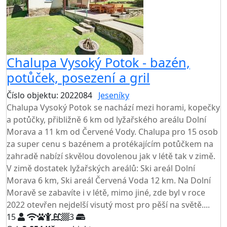
Chalupa Vysoký Potok - bazén,
potůček, posezení a gril
Číslo objektu: 2022084
Jeseníky
Chalupa Vysoký Potok se nachází mezi horami, kopečky
a potůčky, přibližně 6 km od lyžařského areálu Dolní
Morava a 11 km od Červené Vody. Chalupa pro 15 osob
za super cenu s bazénem a protékajícím potůčkem na
zahradě nabízí skvělou dovolenou jak v létě tak v zimě.
V zimě dostatek lyžařských areálů: Ski areál Dolní
Morava 6 km, Ski areál Červená Voda 12 km. Na Dolní
Moravě se zabavíte i v létě, mimo jiné, zde byl v roce
2022 otevřen nejdelší visutý most pro pěší na světě....
15
3