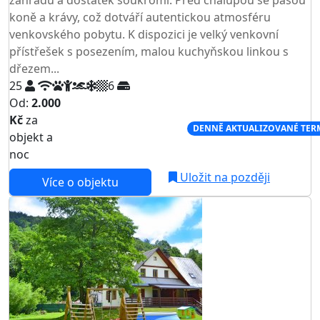
koně a krávy, což dotváří autentickou atmosféru
venkovského pobytu. K dispozici je velký venkovní
přístřešek s posezením, malou kuchyňskou linkou s
dřezem...
25
6
Od:
2.000
Kč
za
NEJNIŽŠÍ CENA NA TRHU
DENNĚ AKTUALIZOVANÉ TER
objekt a
noc
Uložit na později
Více o objektu