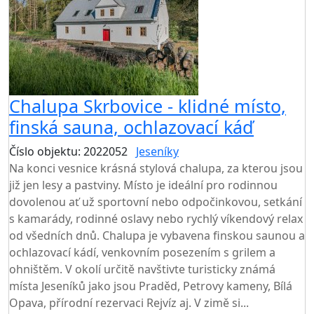
Chalupa Skrbovice - klidné místo,
finská sauna, ochlazovací káď
Číslo objektu: 2022052
Jeseníky
Na konci vesnice krásná stylová chalupa, za kterou jsou
již jen lesy a pastviny. Místo je ideální pro rodinnou
dovolenou ať už sportovní nebo odpočinkovou, setkání
s kamarády, rodinné oslavy nebo rychlý víkendový relax
od všedních dnů. Chalupa je vybavena finskou saunou a
ochlazovací kádí, venkovním posezením s grilem a
ohništěm. V okolí určitě navštivte turisticky známá
místa Jeseníků jako jsou Praděd, Petrovy kameny, Bílá
Opava, přírodní rezervaci Rejvíz aj. V zimě si...