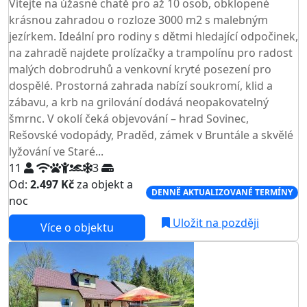
Vítejte na úžasné chatě pro až 10 osob, obklopené
krásnou zahradou o rozloze 3000 m2 s malebným
jezírkem. Ideální pro rodiny s dětmi hledající odpočinek,
na zahradě najdete prolízačky a trampolínu pro radost
malých dobrodruhů a venkovní kryté posezení pro
dospělé. Prostorná zahrada nabízí soukromí, klid a
zábavu, a krb na grilování dodává neopakovatelný
šmrnc. V okolí čeká objevování – hrad Sovinec,
Rešovské vodopády, Praděd, zámek v Bruntále a skvělé
lyžování ve Staré...
11
3
Od:
2.497 Kč
za objekt a
DENNĚ AKTUALIZOVANÉ TERMÍNY
noc
Uložit na později
Více o objektu
AKCE