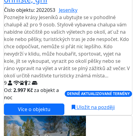
Číslo objektu: 2022053
Jeseníky
Poznejte krásy Jeseníků a ubytujte se v pohodlné
chalupě až pro 9 osob. Stylově vybavena chalupa vám
nabídne útočiště po vašich výletech po okolí, ať už na
kole nebo pěšky, turistických tras je zde nespočet. Kdo
chce odpočívat, nemůže si přát nic lepšího. Kdo
nevydrží v klidu, může houbařit, sportovat, vyjet na
kole, jít se vykoupat, vyrazit po okolí pěšky nebo se
ráno vypravit na výlet a vrátit se plný zážitků až večer. V
okolí určitě navštivte turisticky známá místa...
9
2
Od:
2.997 Kč
za objekt a
DENNĚ AKTUALIZOVANÉ TERMÍNY
noc
Uložit na později
Více o objektu