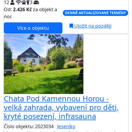
12
3
Od:
2.426 Kč
za objekt a
DENNĚ AKTUALIZOVANÉ TERMÍNY
noc
Uložit na později
Více o objektu
Chata Pod Kamennou Horou -
velká zahrada, vybavení pro děti,
kryté posezení, infrasauna
Číslo objektu: 2023034
Jeseníky