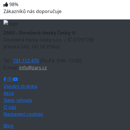
98%
Zákazníků nás doporučuje
ZARS - Dovolená Hezky Česky ®
Dovolená hezky česky s.r.o. | IČ 07797788
Jičínská 543, 742 58 Příbor
Tel.:
731 112 476
(Po-Pá: 9:00- 17:00)
E-mail:
info@zars.cz
Úvodní stránka
Akce
Slevy, výhody
O nás
Nastavení cookies
Blog