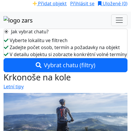
Přidat objekt
Přihlásit se
Uložené (
0
)
☀️ Jak vybrat chatu?
Vyberte lokalitu ve filtrech
Zadejte počet osob, termín a požadavky na objekt
V detailu objektu si zobrazte konkrétní volné termíny
Vybrat chatu (filtry)
Krkonoše na kole
Letní tipy