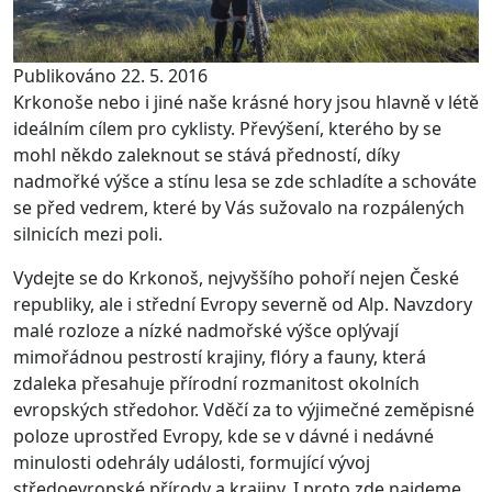
Publikováno 22. 5. 2016
Krkonoše nebo i jiné naše krásné hory jsou hlavně v létě
ideálním cílem pro cyklisty. Převýšení, kterého by se
mohl někdo zaleknout se stává předností, díky
nadmořké výšce a stínu lesa se zde schladíte a schováte
se před vedrem, které by Vás sužovalo na rozpálených
silnicích mezi poli.
Vydejte se do Krkonoš, nejvyššího pohoří nejen České
republiky, ale i střední Evropy severně od Alp. Navzdory
malé rozloze a nízké nadmořské výšce oplývají
mimořádnou pestrostí krajiny, flóry a fauny, která
zdaleka přesahuje přírodní rozmanitost okolních
evropských středohor. Vděčí za to výjimečné zeměpisné
poloze uprostřed Evropy, kde se v dávné i nedávné
minulosti odehrály události, formující vývoj
středoevropské přírody a krajiny. I proto zde najdeme