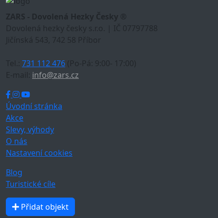
ZARS - Dovolená Hezky Česky ®
Dovolená hezky česky s.r.o. | IČ 07797788
Jičínská 543, 742 58 Příbor
Tel.:
731 112 476
(Po-Pá: 9:00- 17:00)
E-mail:
info@zars.cz
Úvodní stránka
Akce
Slevy, výhody
O nás
Nastavení cookies
Blog
Turistické cíle
Přidat objekt