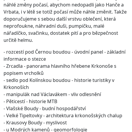
náhlé změny počasí, abychom nedopadli jako Hanče a
Vrbata, i v létě se totiž počasí může náhle změnit. Takže
doporučujeme s sebou další vrstvu oblečení, která
neprofoukne, náhradní duši, pumpičku, malé
nářadíčko, svačinku, dostatek pití a pro bězpečnost
určitě helmu.
- rozcestí pod Černou boudou - úvodní panel - základní
informace o stezce
- Zrcadla - panorama hlavního hřebene Krkonoše s
popisem vrcholků
- sedlo pod Kolínskou boudou - historie turistiky v
Krkonoších
- manipulák nad Václavákem - vliv odlesnění
- Pěticestí - historie MTB
- Vlašské Boudy - budní hospodářství
- Velké Tipeltovky - architektura krkonošských chalup
- Krausovy Boudy - myslivost
- u Modrých kamenů - geomorfologie