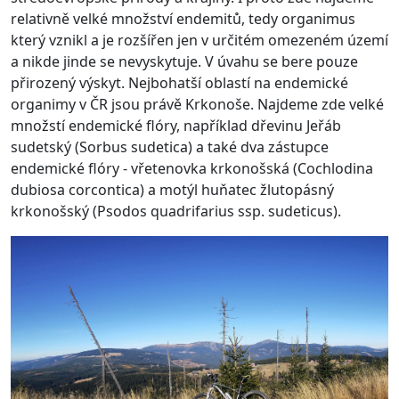
relativně velké množství endemitů, tedy organimus
který vznikl a je rozšířen jen v určitém omezeném území
a nikde jinde se nevyskytuje. V úvahu se bere pouze
přirozený výskyt. Nejbohatší oblastí na endemické
organimy v ČR jsou právě Krkonoše. Najdeme zde velké
množstí endemické flóry, například dřevinu Jeřáb
sudetský (Sorbus sudetica) a také dva zástupce
endemické flóry - vřetenovka krkonošská (Cochlodina
dubiosa corcontica) a motýl huňatec žlutopásný
krkonošský (Psodos quadrifarius ssp. sudeticus).