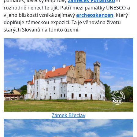
památek, lovecký empírový
zámeček Pohansko
si
rozhodně nenechte ujít. Patří mezi památky UNESCO a
v jeho blízkosti vzniká zajímavý
archeoskanzen
, který
doplňuje zámeckou expozici. Ta je věnována životu
starých Slovanů na tomto území.
Zámek Břeclav