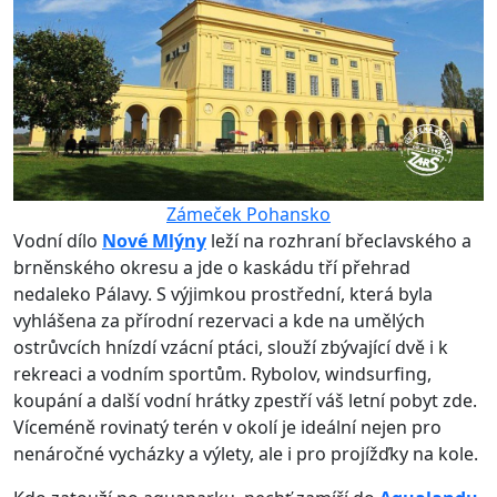
Zámeček Pohansko
Vodní dílo
Nové Mlýny
leží na rozhraní břeclavského a
brněnského okresu a jde o kaskádu tří přehrad
nedaleko Pálavy. S výjimkou prostřední, která byla
vyhlášena za přírodní rezervaci a kde na umělých
ostrůvcích hnízdí vzácní ptáci, slouží zbývající dvě i k
rekreaci a vodním sportům. Rybolov, windsurfing,
koupání a další vodní hrátky zpestří váš letní pobyt zde.
Víceméně rovinatý terén v okolí je ideální nejen pro
nenáročné vycházky a výlety, ale i pro projížďky na kole.