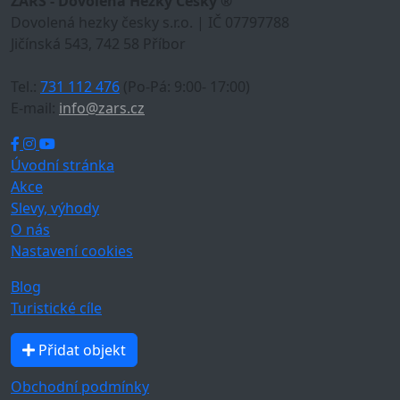
ZARS - Dovolená Hezky Česky ®
Dovolená hezky česky s.r.o. | IČ 07797788
Jičínská 543, 742 58 Příbor
Tel.:
731 112 476
(Po-Pá: 9:00- 17:00)
E-mail:
info@zars.cz
Úvodní stránka
Akce
Slevy, výhody
O nás
Nastavení cookies
Blog
Turistické cíle
Přidat objekt
Obchodní podmínky