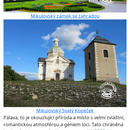
Mikulovský zámek se zahradou
Mikulovský Svatý Kopeček
Pálava, to je okouzlující příroda a místo s velmi zvláštní,
romantickou atmosférou a géniem loci. Tato chráněná