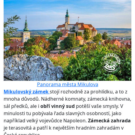
Panorama města Mikulova
Mikulovský zámek
stojí rozhodně za prohlídku, a to z
mnoha důvodů. Nádherné komnaty, zámecká knihovna,
sál předků, ale i
obří vinný sud
potěší vaše smysly. V
minulosti tu pobývala řada slavných osobností, jako
například velký vojevůdce Napoleon.
Zámecká zahrada
je terasovitá a patří k největším hradním zahradám v