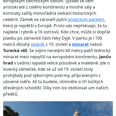
evropským šlechtickým sídlům. Sjížděli se sem
aristokraté z celého kontinentu a mnohé sály a
komnaty zažily mimořádná setkání historických
celebrit. Zámek se zároveň pyšní
anglickým parkem
,
který je největší v Evropě. Proto vás nepřekvapí, že tu
najdete i rybník a 16 ostrovů. Kdo chce, může si dopřát
plavbu po zámecké části řeky Dyje. V parku je i 100
metrů dlouhý
skleník
z 19. století a
minaret
neboli
Turecká věž
. Se svými necelými 60 metry patří lednický
minaret mezi nejvyšší na evropském kontinentu.
Janův
hrad
v Lednici vypadá velice působivě a malebně. Jde o
lovecký zámeček, kde se už od 19. století stoly
prohýbaly pod výbornými pokrmy, připravenými z
ulovené zvěře. Až tu budete, všimněte si tří točitých
dřevěných schodišť. Díky nim lze obdivovat um našich
předků.