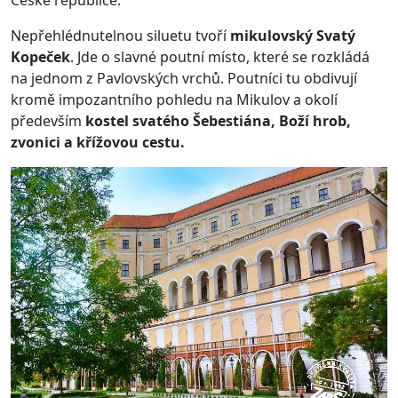
České republice.
Nepřehlédnutelnou siluetu tvoří
mikulovský Svatý
Kopeček
. Jde o slavné poutní místo, které se rozkládá
na jednom z Pavlovských vrchů. Poutníci tu obdivují
kromě impozantního pohledu na Mikulov a okolí
především
kostel svatého Šebestiána, Boží hrob,
zvonici a křížovou cestu.