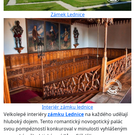
Zámek Lednice
Interiér zámku lednice
Velkolepé interiéry
zámku Lednice
na každého udělají
hluboký dojem. Tento romantický novogotický palác
svou pompézností konkuroval v minulosti vyhlášeným