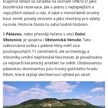
krajinná oblast se zařadila na seznam UNESCO jako
biosférická rezervace. Jde o jednu z nejteplejších a
nejsušších oblastí u nás. A také o mimořádně úrodný
kout země, posetý vinicemi a jako stvořený pro výlety
na kole. Historie života tu sahá hodně hluboko.
S
Pálavou
, nebo přesněji řečeno s obcí
Dolní
Věstonice
, je spojena i
Věstonická Venuše
. Tato
světoznámá soška z pálené hlíny měří sice
pouhopouhých 11 centimetrů, ale archeology a
milovníky umění nepřestává fascinovat. Je považována
za nejstarší keramický artefakt na světě. Obdivovanou
pálavskou dominantou jsou trosky gotického hradu
Děvín, které skýtají dechberoucí výhled po okolí.