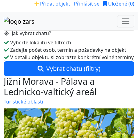
Přidat objekt
Přihlásit se
Uložené (
0
)
☀️ Jak vybrat chatu?
Vyberte lokalitu ve filtrech
Zadejte počet osob, termín a požadavky na objekt
V detailu objektu si zobrazte konkrétní volné termíny
Vybrat chatu (filtry)
Jižní Morava - Pálava a
Lednicko-valtický areál
Turistické oblasti