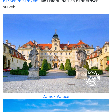
barokním zámkem
, ale i řadou dalších nádherných
staveb.
Zámek Valtice