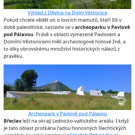
Výhled z Děvína na Dolní Věstonice
Pokud chcete vědět víc o lovcích mamutů, kteří žili v
době paleolitické, zastavte se v
archeoparku v Pavlově
pod Pálavou
. Právě v oblasti vymezené Pavlovem a
Dolními Věstonicemi měli archeologové hotové žně, a
to díky obrovskému množství historických nálezů z
pravěku.
Archeopark v Pavlově pod Pálavou
Břeclav
leží na okraji Lednicko-valtického areálu. I když
je tato oblast protkána řadou honosných šlechtických