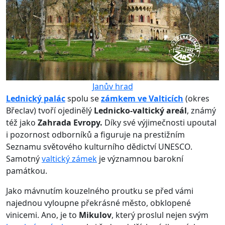
Janův hrad
Lednický palác
spolu se
zámkem ve Valticích
(okres
Břeclav) tvoří ojedinělý
Lednicko-valtický areál
, známý
též jako
Zahrada Evropy.
Díky své výjimečnosti upoutal
i pozornost odborníků a figuruje na prestižním
Seznamu světového kulturního dědictví UNESCO.
Samotný
valtický zámek
je významnou barokní
památkou.
Jako mávnutím kouzelného proutku se před vámi
najednou vyloupne překrásné město, obklopené
vinicemi. Ano, je to
Mikulov
, který proslul nejen svým