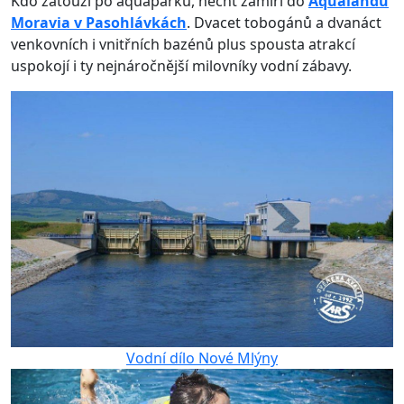
Kdo zatouží po aquaparku, nechť zamíří do
Aqualandu
Moravia v Pasohlávkách
. Dvacet tobogánů a dvanáct
venkovních i vnitřních bazénů plus spousta atrakcí
uspokojí i ty nejnáročnější milovníky vodní zábavy.
Vodní dílo Nové Mlýny