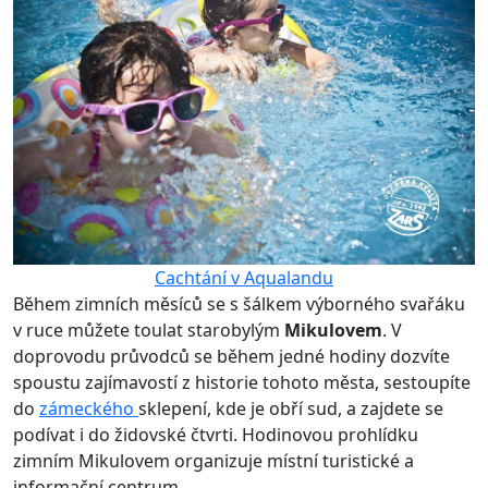
Cachtání v Aqualandu
Během zimních měsíců se s šálkem výborného svařáku
v ruce můžete toulat starobylým
Mikulovem
. V
doprovodu průvodců se během jedné hodiny dozvíte
spoustu zajímavostí z historie tohoto města, sestoupíte
do
zámeckého
sklepení, kde je obří sud, a zajdete se
podívat i do židovské čtvrti. Hodinovou prohlídku
zimním Mikulovem organizuje místní turistické a
informační centrum.