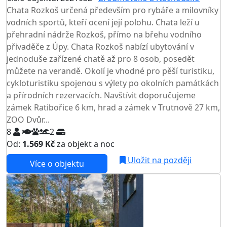
Chata Rozkoš určená především pro rybáře a milovníky
vodních sportů, kteří ocení její polohu. Chata leží u
přehradní nádrže Rozkoš, přímo na břehu vodního
přivaděče z Úpy. Chata Rozkoš nabízí ubytování v
jednoduše zařízené chatě až pro 8 osob, posedět
můžete na verandě. Okolí je vhodné pro pěší turistiku,
cykloturistiku spojenou s výlety po okolních památkách
a přírodních rezervacích. Navštívit doporučujeme
zámek Ratibořice 6 km, hrad a zámek v Trutnově 27 km,
ZOO Dvůr...
8
2
Od:
1.569 Kč
za objekt a noc
Uložit na později
Více o objektu