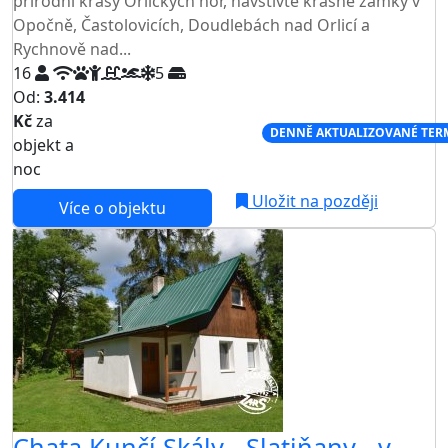
přírodní krásy Orlických hor, navštivte krásné zámky v
Opočně, Častolovicích, Doudlebách nad Orlicí a
Rychnově nad...
16
5
Od:
3.414
Kč
za
NEJNIŽŠÍ CENA NA TRHU
DENNĚ AKTUALIZOVANÉ TER
objekt a
noc
Uložit na později
Více o objektu
Chata Kunčí Skály - Slatiňany - v