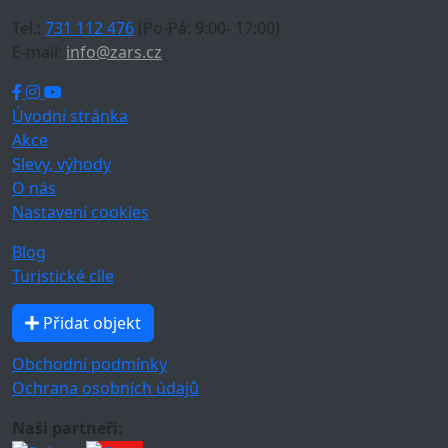
Tel.:
731 112 476
(Po-Pá: 9:00- 17:00)
E-mail:
info@zars.cz
Úvodní stránka
Akce
Slevy, výhody
O nás
Nastavení cookies
Blog
Turistické cíle
Přidat objekt
Obchodní podmínky
Ochrana osobních údajů
Naši partneři: