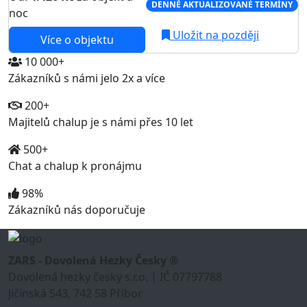
DENNĚ AKTUALIZOVANÉ TERMÍNY
noc
Uložit na později
Více o objektu
10 000+
Zákazníků s námi jelo 2x a více
200+
Majitelů chalup je s námi přes 10 let
500+
Chat a chalup k pronájmu
98%
Zákazníků nás doporučuje
ZARS - Dovolená Hezky Česky ®
Dovolená hezky česky s.r.o. | IČ 07797788
Jičínská 543, 742 58 Příbor