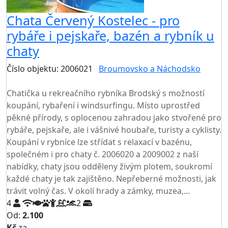
Chata Červený Kostelec - pro
rybáře i pejskaře, bazén a rybník u
chaty
Číslo objektu: 2006021
Broumovsko a Náchodsko
TOP HODNOCENÍ
Chatička u rekreačního rybníka Brodský s možností
koupání, rybaření i windsurfingu. Místo uprostřed
pěkné přírody, s oplocenou zahradou jako stvořené pro
rybáře, pejskaře, ale i vášnivé houbaře, turisty a cyklisty.
Koupání v rybníce lze střídat s relaxací v bazénu,
společném i pro chaty č. 2006020 a 2009002 z naší
nabídky, chaty jsou odděleny živým plotem, soukromí
každé chaty je tak zajištěno. Nepřeberné možnosti, jak
trávit volný čas. V okolí hrady a zámky, muzea,...
4
2
Od:
2.100
Kč
za