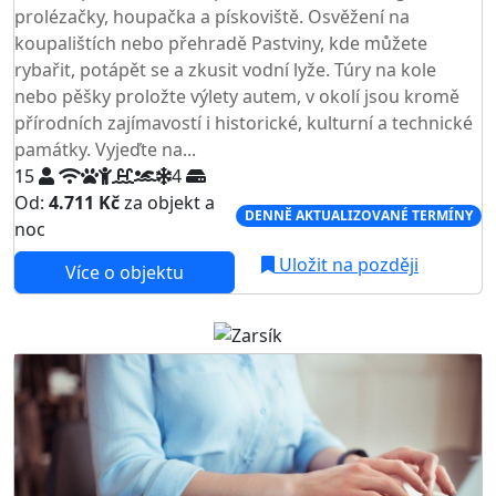
prolézačky, houpačka a pískoviště. Osvěžení na
koupalištích nebo přehradě Pastviny, kde můžete
rybařit, potápět se a zkusit vodní lyže. Túry na kole
nebo pěšky proložte výlety autem, v okolí jsou kromě
přírodních zajímavostí i historické, kulturní a technické
památky. Vyjeďte na...
15
4
Od:
4.711 Kč
za objekt a
DENNĚ AKTUALIZOVANÉ TERMÍNY
noc
Uložit na později
Více o objektu