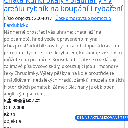
areálu rybník na koupání i rybaření
Číslo objektu: 2004017
Českomoravské pomezí a
Pardubicko
TOP HODNOCENÍ
Nádherné prostředí vás uhrane: chata leží na
polosamotě, hned vedle opraveného mlýna,
v bezprostřední blízkosti rybníka, obklopená krásnou
přírodou. Rybník slouží k rybaření, koupání, svézt se tu
můžete i na pramičce. Kousek od chaty se rozkládají
zajímavé pískovcové skály, okouzlující jsou i meandry
řeky Chrudimky. Výlety pěšky a na kole prostřídejte
s návštěvami nedalekých hradů, zámků, muzeí a dalších
historických památek. Zámek Slatiňany je obklopen
anglickým parkem,...
6
2
Od:
2.000
Kč
za
NEJNIŽŠÍ CENA NA TRHU
DENNĚ AKTUALIZOVANÉ TER
objekt a
noc