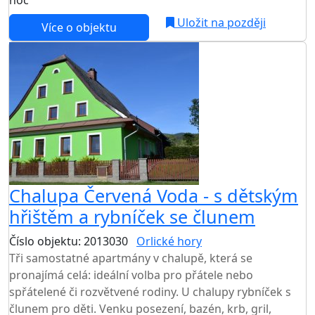
Uložit na později
Více o objektu
Chalupa Červená Voda - s dětským
hřištěm a rybníček se člunem
Číslo objektu: 2013030
Orlické hory
Tři samostatné apartmány v chalupě, která se
pronajímá celá: ideální volba pro přátele nebo
spřátelené či rozvětvené rodiny. U chalupy rybníček s
člunem pro děti. Venku posezení, bazén, krb, gril,