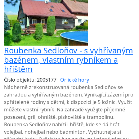
Roubenka Sedloňov - s vyhřívaným
bazénem, vlastním rybníkem a
hřištěm
Číslo objektu: 2005177
Orlické hory
TOP HODNOCENÍ
Nádherně zrekonstruovaná roubenka Sedloňov se
zahradou a vyhřívaným bazénem. Vynikající zázemí pro
spřátelené rodiny s dětmi, k dispozici je 5 ložnic. Využít
můžete vlastní rybník. Na zahradě využijte příjemné
posezení, gril, ohniště, pískoviště a trampolínu.
Roubenka Sedloňov nabízí i hřiště, kde se dá hrát
volejbal, nohejbal nebo badminton. Vychutnejte si