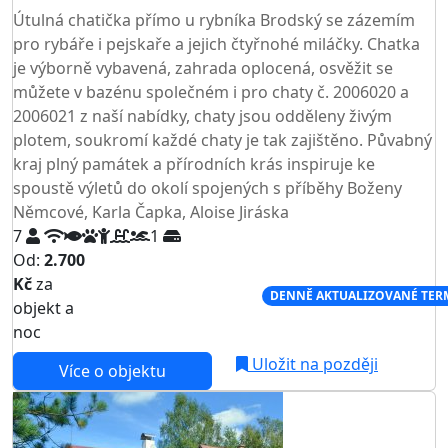
Útulná chatička přímo u rybníka Brodský se zázemím
pro rybáře i pejskaře a jejich čtyřnohé miláčky. Chatka
je výborně vybavená, zahrada oplocená, osvěžit se
můžete v bazénu společném i pro chaty č. 2006020 a
2006021 z naší nabídky, chaty jsou odděleny živým
plotem, soukromí každé chaty je tak zajištěno. Půvabný
kraj plný památek a přírodních krás inspiruje ke
spoustě výletů do okolí spojených s příběhy Boženy
Němcové, Karla Čapka, Aloise Jiráska
7
1
Od:
2.700
Kč
za
NEJNIŽŠÍ CENA NA TRHU
DENNĚ AKTUALIZOVANÉ TER
objekt a
noc
Uložit na později
Více o objektu