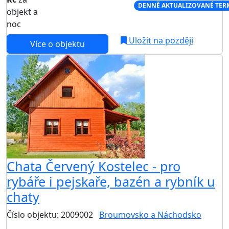
NEJNIŽŠÍ CENA NA TRHU
DENNĚ AKTUALIZOVANÉ TER
objekt a
noc
Uložit na později
Více o objektu
Chata Červený Kostelec - pro
rybáře i pejskaře, bazén a rybník u
chaty
Číslo objektu: 2009002
Broumovsko a Náchodsko
TOP HODNOCENÍ