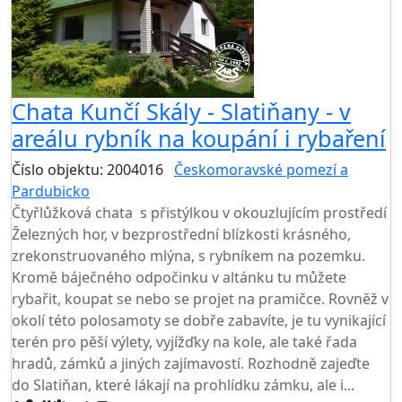
Chata Kunčí Skály - Slatiňany - v
areálu rybník na koupání i rybaření
Číslo objektu: 2004016
Českomoravské pomezí a
Pardubicko
TOP HODNOCENÍ
Čtyřlůžková chata s přistýlkou v okouzlujícím prostředí
Železných hor, v bezprostřední blízkosti krásného,
zrekonstruovaného mlýna, s rybníkem na pozemku.
Kromě báječného odpočinku v altánku tu můžete
rybařit, koupat se nebo se projet na pramičce. Rovněž v
okolí této polosamoty se dobře zabavíte, je tu vynikající
terén pro pěší výlety, vyjížďky na kole, ale také řada
hradů, zámků a jiných zajímavostí. Rozhodně zajeďte
do Slatiňan, které lákají na prohlídku zámku, ale i...