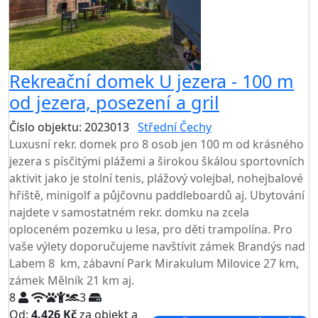
Rekreační domek U jezera - 100 m
od jezera, posezení a gril
Číslo objektu: 2023013
Střední Čechy
TOP HODNOCENÍ
Luxusní rekr. domek pro 8 osob jen 100 m od krásného
jezera s písčitými plážemi a širokou škálou sportovních
aktivit jako je stolní tenis, plážový volejbal, nohejbalové
hřiště, minigolf a půjčovnu paddleboardů aj. Ubytování
najdete v samostatném rekr. domku na zcela
oploceném pozemku u lesa, pro děti trampolína. Pro
vaše výlety doporučujeme navštívit zámek Brandýs nad
Labem 8 km, zábavní Park Mirakulum Milovice 27 km,
zámek Mělník 21 km aj.
8
3
Od:
4.426 Kč
za objekt a