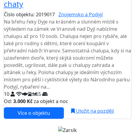
chaty
Číslo objektu: 2019017
Znojemsko a Podyjí
Na břehu řeky Dyje na krásném a slunném místě s
výhledem na zámek ve Vranově nad Dyjí nabízíme
chalupu až pro 10 osob. Chalupa nejen pro rybáře, ale
také pro rodiny s dětmi, které ocení koupání v
přehradní nádrži Vranov. Samostatná chalupa, kdy si na
uzavřeném dvoře, který skýtá soukromí můžete
posedět, ugrilovat, dále pak u chalupy zahrada a
altánek u řeky. Poloha chalupy je ideálním výchozím
místem pro pěší i cyklistické výlety do Národního parku
Podyjí, rybaření na...
10
5
Od:
3.000 Kč
za objekt a noc
NEJNIŽŠÍ CENA NA TRHU
Uložit na později
Více o objektu