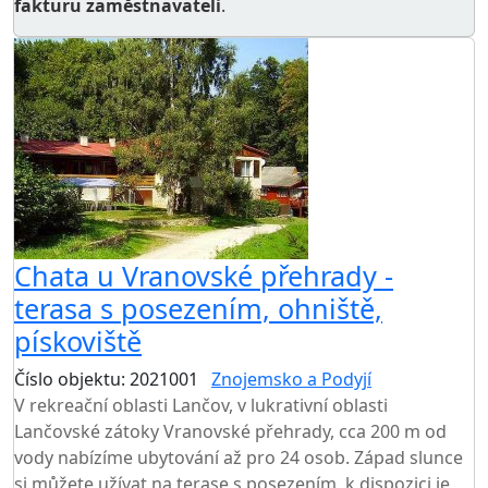
fakturu zaměstnavateli
.
Chata u Vranovské přehrady -
terasa s posezením, ohniště,
pískoviště
Číslo objektu: 2021001
Znojemsko a Podyjí
V rekreační oblasti Lančov, v lukrativní oblasti
Lančovské zátoky Vranovské přehrady, cca 200 m od
vody nabízíme ubytování až pro 24 osob. Západ slunce
si můžete užívat na terase s posezením, k dispozici je