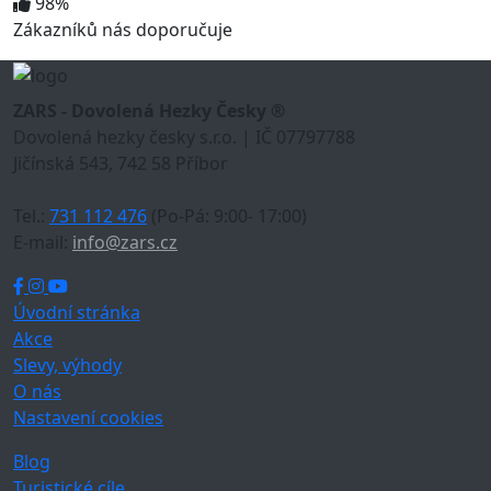
98%
Zákazníků nás doporučuje
ZARS - Dovolená Hezky Česky ®
Dovolená hezky česky s.r.o. | IČ 07797788
Jičínská 543, 742 58 Příbor
Tel.:
731 112 476
(Po-Pá: 9:00- 17:00)
E-mail:
info@zars.cz
Úvodní stránka
Akce
Slevy, výhody
O nás
Nastavení cookies
Blog
Turistické cíle