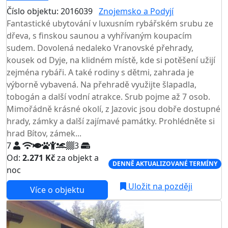
Číslo objektu: 2016039
Znojemsko a Podyjí
Fantastické ubytování v luxusním rybářském srubu ze
dřeva, s finskou saunou a vyhřívaným koupacím
sudem. Dovolená nedaleko Vranovské přehrady,
kousek od Dyje, na klidném místě, kde si potěšení užijí
zejména rybáři. A také rodiny s dětmi, zahrada je
výborně vybavená. Na přehradě využijte šlapadla,
tobogán a další vodní atrakce. Srub pojme až 7 osob.
Mimořádně krásné okolí, z Jazovic jsou dobře dostupné
hrady, zámky a další zajímavé památky. Prohlédněte si
hrad Bítov, zámek...
7
3
Od:
2.271 Kč
za objekt a
DENNĚ AKTUALIZOVANÉ TERMÍNY
noc
Uložit na později
Více o objektu