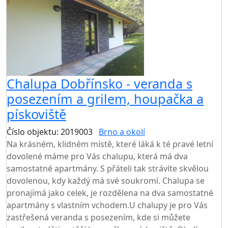
Chalupa Dobřínsko - veranda s
posezením a grilem, houpačka a
pískoviště
Číslo objektu: 2019003
Brno a okolí
TOP HODNOCENÍ
Na krásném, klidném místě, které láká k té pravé letní
dovolené máme pro Vás chalupu, která má dva
samostatné apartmány. S přáteli tak strávíte skvělou
dovolenou, kdy každý má své soukromí. Chalupa se
pronajímá jako celek, je rozdělena na dva samostatné
apartmány s vlastním vchodem.U chalupy je pro Vás
zastřešená veranda s posezením, kde si můžete