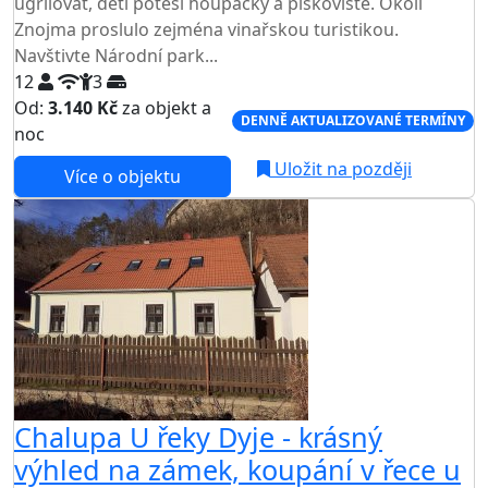
ugrilovat, děti potěší houpačky a pískoviště. Okolí
Znojma proslulo zejména vinařskou turistikou.
Navštivte Národní park...
12
3
Od:
3.140 Kč
za objekt a
DENNĚ AKTUALIZOVANÉ TERMÍNY
noc
Uložit na později
Více o objektu
Chalupa U řeky Dyje - krásný
výhled na zámek, koupání v řece u