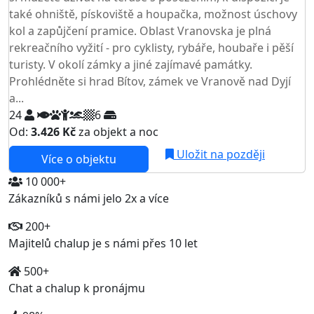
také ohniště, pískoviště a houpačka, možnost úschovy
kol a zapůjčení pramice. Oblast Vranovska je plná
rekreačního vyžití - pro cyklisty, rybáře, houbaře i pěší
turisty. V okolí zámky a jiné zajímavé památky.
Prohlédněte si hrad Bítov, zámek ve Vranově nad Dyjí
a...
24
6
Od:
3.426 Kč
za objekt a noc
Uložit na později
Více o objektu
10 000+
Zákazníků s námi jelo 2x a více
200+
Majitelů chalup je s námi přes 10 let
500+
Chat a chalup k pronájmu