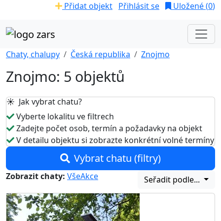
Přidat objekt
Přihlásit se
Uložené (
0
)
Chaty, chalupy
Česká republika
Znojmo
Znojmo: 5 objektů
☀️ Jak vybrat chatu?
Vyberte lokalitu ve filtrech
Zadejte počet osob, termín a požadavky na objekt
V detailu objektu si zobrazte konkrétní volné termíny
Vybrat chatu (filtry)
Zobrazit chaty:
Vše
Akce
Seřadit podle...