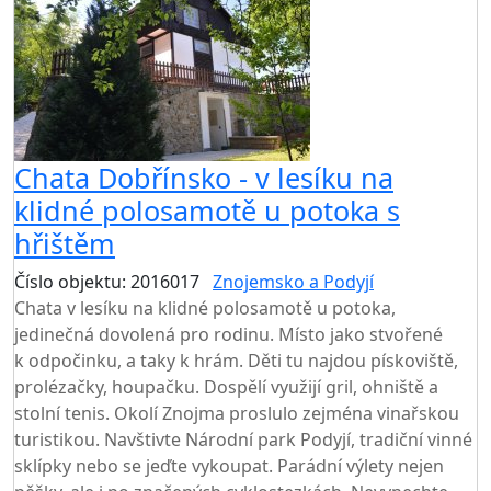
Chata Dobřínsko - v lesíku na
klidné polosamotě u potoka s
hřištěm
Číslo objektu: 2016017
Znojemsko a Podyjí
Chata v lesíku na klidné polosamotě u potoka,
jedinečná dovolená pro rodinu. Místo jako stvořené
k odpočinku, a taky k hrám. Děti tu najdou pískoviště,
prolézačky, houpačku. Dospělí využijí gril, ohniště a
stolní tenis. Okolí Znojma proslulo zejména vinařskou
turistikou. Navštivte Národní park Podyjí, tradiční vinné
sklípky nebo se jeďte vykoupat. Parádní výlety nejen