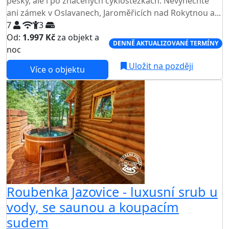
pěšky, ale i po značených cyklostezkách. Nevynechte
ani zámek v Oslavanech, Jaroměřicích nad Rokytnou a...
7
3
Od:
1.997 Kč
za objekt a
DENNĚ AKTUALIZOVANÉ TERMÍNY
noc
Uložit na později
Více o objektu
Roubenka Jazovice - luxusní srub u
vody, se saunou a koupacím
sudem