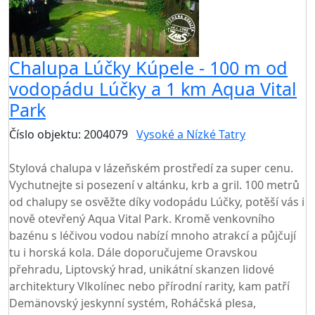
Chalupa Lúčky Kúpele - 100 m od
vodopádu Lúčky a 1 km Aqua Vital
Park
Číslo objektu: 2004079
Vysoké a Nízké Tatry
TOP HODNOCENÍ
Stylová chalupa v lázeňském prostředí za super cenu.
Vychutnejte si posezení v altánku, krb a gril. 100 metrů
od chalupy se osvěžte díky vodopádu Lúčky, potěší vás i
nově otevřený Aqua Vital Park. Kromě venkovního
bazénu s léčivou vodou nabízí mnoho atrakcí a půjčují
tu i horská kola. Dále doporučujeme Oravskou
přehradu, Liptovský hrad, unikátní skanzen lidové
architektury Vlkolínec nebo přírodní rarity, kam patří
Demänovský jeskynní systém, Roháčská plesa,