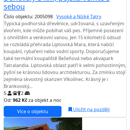
sebou
Číslo objektu: 2005098
Vysoké a Nízké Tatry
Typická podhorská dřevěnice, udržovaná, s uzavřeným
dvořem, kde může pobíhat váš pes. Příjemné posezení
s ohništěm a venkovní vanou. Jen 15 kilometrů odsud
se rozkládá přehrada Liptovská Mara, která nabízí
koupání, rybaření nebo vodní sporty. Doporučujeme
také termální koupaliště Bešeňová nebo akvapark
Tatralandia. Liptovská oblast patří k velmi pohostinným,
pyšní se krásnou lidovou architekturou. Za zmínku stojí
zejména skvostný skanzen Vlkolínec. Krásný je i
Brankovský...
5
2
Od:
962 Kč
za objekt a noc
NEJNIŽŠÍ CENA NA TRHU
Uložit na později
Více o objektu