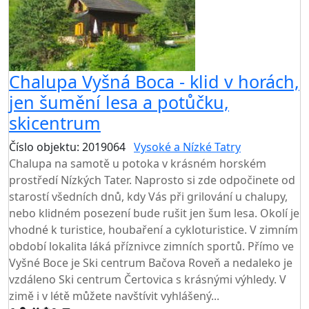
Chalupa Vyšná Boca - klid v horách,
jen šumění lesa a potůčku,
skicentrum
Číslo objektu: 2019064
Vysoké a Nízké Tatry
Chalupa na samotě u potoka v krásném horském
prostředí Nízkých Tater. Naprosto si zde odpočinete od
starostí všedních dnů, kdy Vás při grilování u chalupy,
nebo klidném posezení bude rušit jen šum lesa. Okolí je
vhodné k turistice, houbaření a cykloturistice. V zimním
období lokalita láká příznivce zimních sportů. Přímo ve
Vyšné Boce je Ski centrum Bačova Roveň a nedaleko je
vzdáleno Ski centrum Čertovica s krásnými výhledy. V
zimě i v létě můžete navštívit vyhlášený...