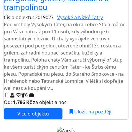
trampolínou
Číslo objektu: 2019027
Vysoké a Nízké Tatry
Pod vrcholy Vysokých Tater, na okraji obce Štôla máme
pro Vás chatu až pro 11 osob, kdy výhodou je 6
samostatných ložnic. U chaty využijete venkovní
posezení pod pergolou, otevřené ohniště s roštem a
grilem, zahradní houpací sedačku, kuželky a
trampolínu. Poloha chaty Vám zaručí výborný přístup
ke všem turistickým centrům Tater - ke Štrbskému
plesu, Popradskému plesu, do Starého Smokovce - na
Hrebienok nebo Tatranské Lomnice. V létě si dopřejte
wellness a koupání v...
11
6
Od:
1.786 Kč
za objekt a noc
NEJNIŽŠÍ CENA NA TRHU
Uložit na později
Více o objektu