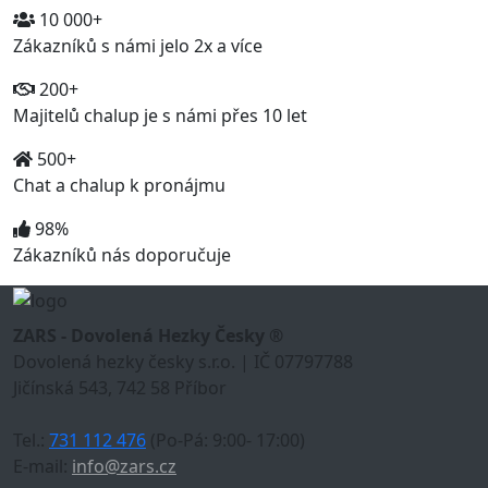
10 000+
Zákazníků s námi jelo 2x a více
200+
Majitelů chalup je s námi přes 10 let
500+
Chat a chalup k pronájmu
98%
Zákazníků nás doporučuje
ZARS - Dovolená Hezky Česky ®
Dovolená hezky česky s.r.o. | IČ 07797788
Jičínská 543, 742 58 Příbor
Tel.:
731 112 476
(Po-Pá: 9:00- 17:00)
E-mail:
info@zars.cz