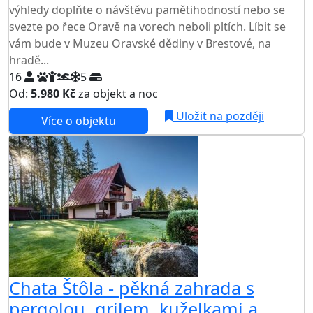
výhledy doplňte o návštěvu pamětihodností nebo se
svezte po řece Oravě na vorech neboli pltích. Líbit se
vám bude v Muzeu Oravské dědiny v Brestové, na
hradě...
16
5
Od:
5.980 Kč
za objekt a noc
NEJNIŽŠÍ CENA NA TRHU
Uložit na později
Více o objektu
Chata Štôla - pěkná zahrada s
pergolou, grilem, kuželkami a