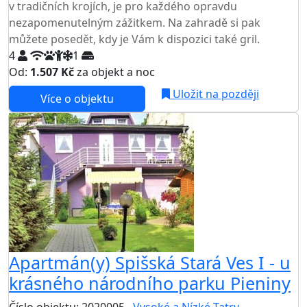
v tradičních krojích, je pro každého opravdu
nezapomenutelným zážitkem. Na zahradě si pak
můžete posedět, kdy je Vám k dispozici také gril.
4
1
Od:
1.507 Kč
za objekt a noc
Uložit na později
Více o objektu
Apartmán(y) Spišská Stará Ves I - u
krásného národního parku Pieniny