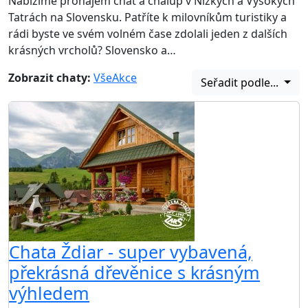
Nabízíme pronájem chat a chalup v Nízkých a Vysokých
Tatrách na Slovensku. Patříte k milovníkům turistiky a
rádi byste ve svém volném čase zdolali jeden z dalších
krásných vrcholů? Slovensko a…
Zobrazit chaty:
Vše
Akce
Seřadit podle...
Chata Ždiar - super vybavená,
překrásná dřevěnice s krásným
výhledem