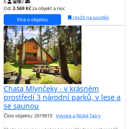
6
2
Od:
3.569 Kč
za objekt a noc
Uložit na později
Více o objektu
Chata Mlynčeky - v krásném
prostředí 3 národní parků, v lese a
se saunou
Číslo objektu: 2019010
Vysoké a Nízké Tatry
TOP HODNOCENÍ