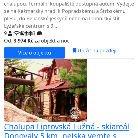
chalupou. Termální koupaliště dostupná autem. Vydejte
se na Kežmarský hrad, k Popradskému a Štrbskému
plesu, do Belianské jeskyně nebo na Lomnický štít.
Lyžařské centrum s 9...
9
3
Od:
3.974 Kč
za objekt a noc
NEJNIŽŠÍ CENA NA TRHU
Uložit na později
Více o objektu
Chalupa Liptovská Lužná - skiareál
Donovaly 5 km, pejska vemte s