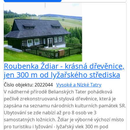
Roubenka Ždiar - krásná dřevěnice,
jen 300 m od lyžařského střediska
Číslo objektu: 2022044
Vysoké a Nízké Tatry
V nádherné přírodě Belianských Tater pohádková
pečlivě zrekonstruovaná stylová dřevěnice, která je
zapsána na seznamu národních kulturních památek SR.
Ubytování se zde nabízí až pro 8 osob ve 3
samostatných ložnicích. Ždiar je výborné výchozí místo
pro turistiku i lyžování - lyžařský vlek 300 m pod