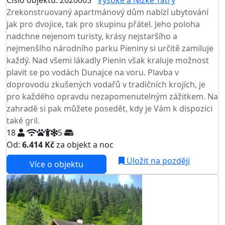
Číslo objektu: 2020005
Vysoké a Nízké Tatry
Zrekonstruovaný apartmánový dům nabízí ubytování
jak pro dvojice, tak pro skupinu přátel. Jeho poloha
nadchne nejenom turisty, krásy nejstaršího a
nejmenšího národního parku Pieniny si určitě zamiluje
každý. Nad všemi lákadly Pienin však kraluje možnost
plavit se po vodách Dunajce na voru. Plavba v
doprovodu zkušených vodařů v tradičních krojích, je
pro každého opravdu nezapomenutelným zážitkem. Na
zahradě si pak můžete posedět, kdy je Vám k dispozici
také gril.
18
5
Od:
6.414 Kč
za objekt a noc
Uložit na později
Více o objektu