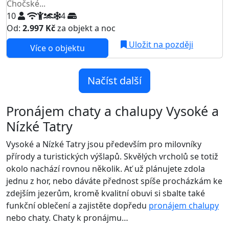
Chočské...
10
4
Od:
2.997 Kč
za objekt a noc
Uložit na později
Více o objektu
Načíst další
Pronájem chaty a chalupy Vysoké a
Nízké Tatry
Vysoké a Nízké Tatry jsou především pro milovníky
přírody a turistických výšlapů. Skvělých vrcholů se totiž
okolo nachází rovnou několik. Ať už plánujete zdola
jednu z hor, nebo dáváte přednost spíše procházkám ke
zdejším jezerům, kromě kvalitní obuvi si sbalte také
funkční oblečení a zajistěte dopředu
pronájem chalupy
nebo chaty. Chaty k pronájmu…