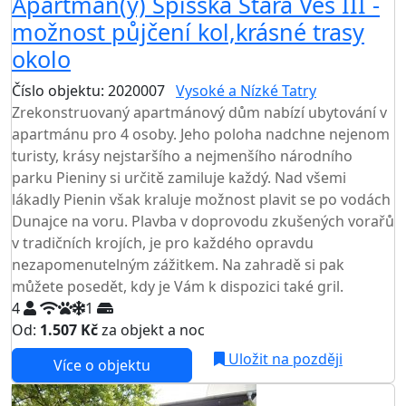
Apartmán(y) Spišská Stará Ves III -
možnost půjčení kol,krásné trasy
okolo
Číslo objektu: 2020007
Vysoké a Nízké Tatry
Zrekonstruovaný apartmánový dům nabízí ubytování v
apartmánu pro 4 osoby. Jeho poloha nadchne nejenom
turisty, krásy nejstaršího a nejmenšího národního
parku Pieniny si určitě zamiluje každý. Nad všemi
lákadly Pienin však kraluje možnost plavit se po vodách
Dunajce na voru. Plavba v doprovodu zkušených vorařů
v tradičních krojích, je pro každého opravdu
nezapomenutelným zážitkem. Na zahradě si pak
můžete posedět, kdy je Vám k dispozici také gril.
4
1
Od:
1.507 Kč
za objekt a noc
Uložit na později
Více o objektu