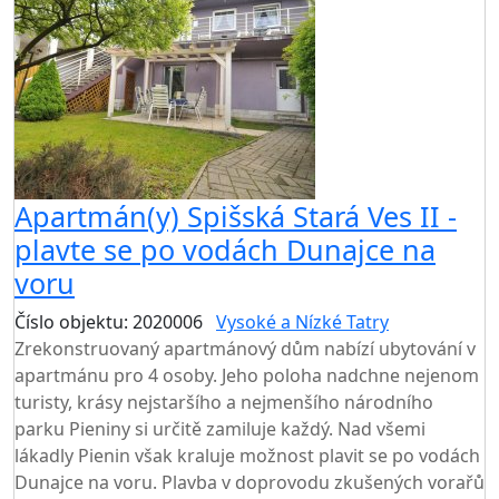
Apartmán(y) Spišská Stará Ves II -
plavte se po vodách Dunajce na
voru
Číslo objektu: 2020006
Vysoké a Nízké Tatry
Zrekonstruovaný apartmánový dům nabízí ubytování v
apartmánu pro 4 osoby. Jeho poloha nadchne nejenom
turisty, krásy nejstaršího a nejmenšího národního
parku Pieniny si určitě zamiluje každý. Nad všemi
lákadly Pienin však kraluje možnost plavit se po vodách
Dunajce na voru. Plavba v doprovodu zkušených vorařů