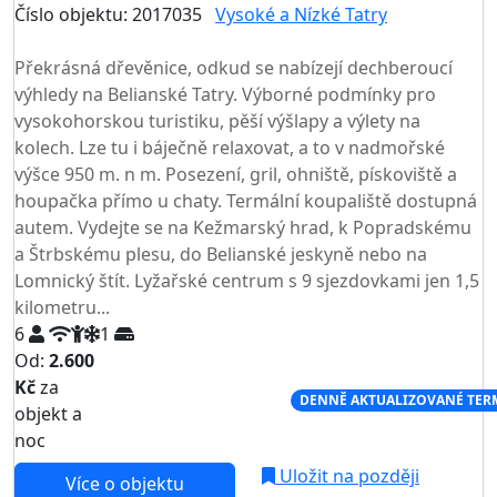
Číslo objektu: 2017035
Vysoké a Nízké Tatry
TOP HODNOCENÍ
Překrásná dřevěnice, odkud se nabízejí dechberoucí
výhledy na Belianské Tatry. Výborné podmínky pro
vysokohorskou turistiku, pěší výšlapy a výlety na
kolech. Lze tu i báječně relaxovat, a to v nadmořské
výšce 950 m. n m. Posezení, gril, ohniště, pískoviště a
houpačka přímo u chaty. Termální koupaliště dostupná
autem. Vydejte se na Kežmarský hrad, k Popradskému
a Štrbskému plesu, do Belianské jeskyně nebo na
Lomnický štít. Lyžařské centrum s 9 sjezdovkami jen 1,5
kilometru...
6
1
Od:
2.600
Kč
za
NEJNIŽŠÍ CENA NA TRHU
DENNĚ AKTUALIZOVANÉ TER
objekt a
noc
Uložit na později
Více o objektu