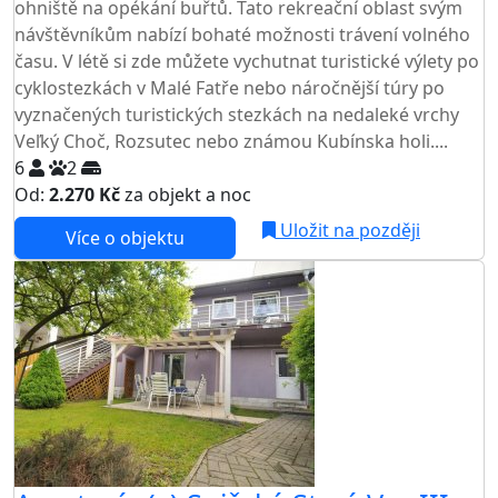
ohniště na opékání buřtů. Tato rekreační oblast svým
návštěvníkům nabízí bohaté možnosti trávení volného
času. V létě si zde můžete vychutnat turistické výlety po
cyklostezkách v Malé Fatře nebo náročnější túry po
vyznačených turistických stezkách na nedaleké vrchy
Veľký Choč, Rozsutec nebo známou Kubínska holi....
6
2
Od:
2.270 Kč
za objekt a noc
Uložit na později
Více o objektu