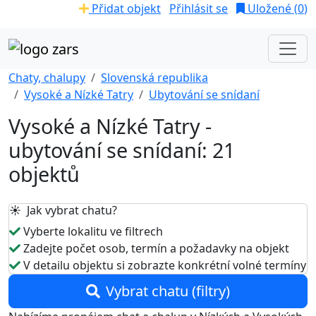
Přidat objekt
Přihlásit se
Uložené (
0
)
Chaty, chalupy
Slovenská republika
Vysoké a Nízké Tatry
Ubytování se snídaní
Vysoké a Nízké Tatry -
ubytování se snídaní: 21
objektů
☀️ Jak vybrat chatu?
Vyberte lokalitu ve filtrech
Zadejte počet osob, termín a požadavky na objekt
V detailu objektu si zobrazte konkrétní volné termíny
Vybrat chatu (filtry)