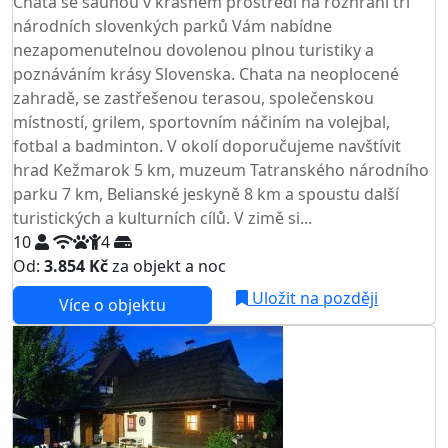
Chata se saunou v krásném prostředí na rozhraní tří
národních slovenkých parků Vám nabídne
nezapomenutelnou dovolenou plnou turistiky a
poznáváním krásy Slovenska. Chata na neoplocené
zahradě, se zastřešenou terasou, společenskou
místností, grilem, sportovním náčiním na volejbal,
fotbal a badminton. V okolí doporučujeme navštívit
hrad Kežmarok 5 km, muzeum Tatranského národního
parku 7 km, Belianské jeskyně 8 km a spoustu další
turistických a kulturních cílů. V zimě si...
10
4
Od:
3.854 Kč
za objekt a noc
Uložit na později
Více o objektu