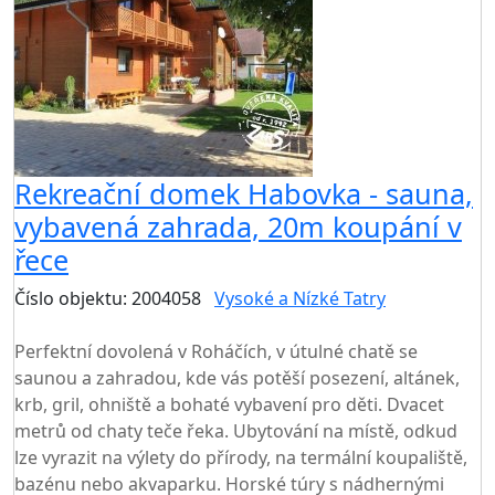
Rekreační domek Habovka - sauna,
vybavená zahrada, 20m koupání v
řece
Číslo objektu: 2004058
Vysoké a Nízké Tatry
TOP HODNOCENÍ
Perfektní dovolená v Roháčích, v útulné chatě se
saunou a zahradou, kde vás potěší posezení, altánek,
krb, gril, ohniště a bohaté vybavení pro děti. Dvacet
metrů od chaty teče řeka. Ubytování na místě, odkud
lze vyrazit na výlety do přírody, na termální koupaliště,
bazénu nebo akvaparku. Horské túry s nádhernými