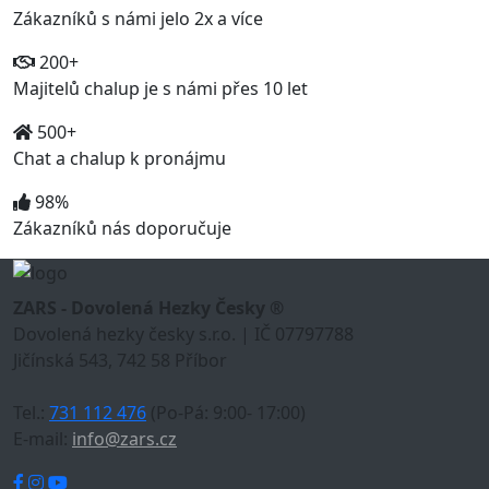
Zákazníků s námi jelo 2x a více
200+
Majitelů chalup je s námi přes 10 let
500+
Chat a chalup k pronájmu
98%
Zákazníků nás doporučuje
ZARS - Dovolená Hezky Česky ®
Dovolená hezky česky s.r.o. | IČ 07797788
Jičínská 543, 742 58 Příbor
Tel.:
731 112 476
(Po-Pá: 9:00- 17:00)
E-mail:
info@zars.cz