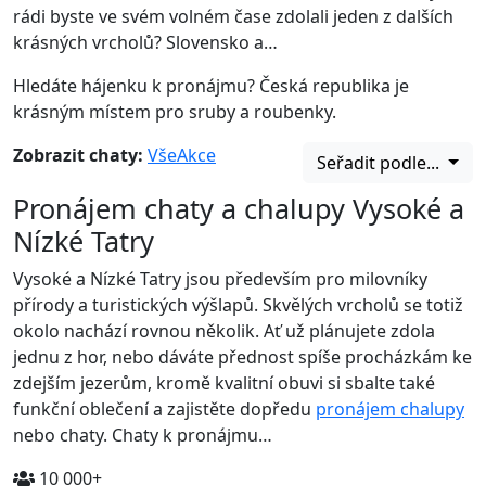
rádi byste ve svém volném čase zdolali jeden z dalších
krásných vrcholů? Slovensko a…
Hledáte hájenku k pronájmu? Česká republika je
krásným místem pro sruby a roubenky.
Zobrazit chaty:
Vše
Akce
Seřadit podle...
Pronájem chaty a chalupy Vysoké a
Nízké Tatry
Vysoké a Nízké Tatry jsou především pro milovníky
přírody a turistických výšlapů. Skvělých vrcholů se totiž
okolo nachází rovnou několik. Ať už plánujete zdola
jednu z hor, nebo dáváte přednost spíše procházkám ke
zdejším jezerům, kromě kvalitní obuvi si sbalte také
funkční oblečení a zajistěte dopředu
pronájem chalupy
nebo chaty. Chaty k pronájmu…
10 000+