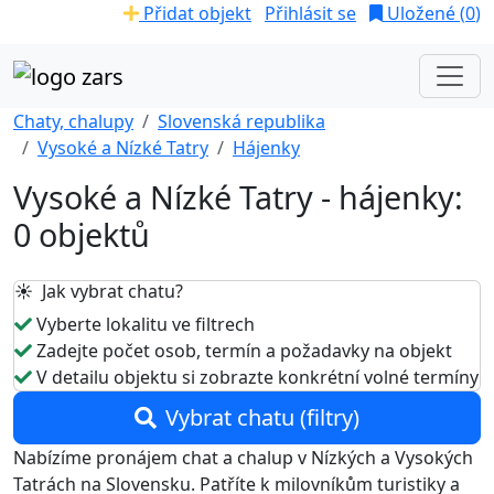
Přidat objekt
Přihlásit se
Uložené (
0
)
Chaty, chalupy
Slovenská republika
Vysoké a Nízké Tatry
Hájenky
Vysoké a Nízké Tatry - hájenky:
0 objektů
☀️ Jak vybrat chatu?
Vyberte lokalitu ve filtrech
Zadejte počet osob, termín a požadavky na objekt
V detailu objektu si zobrazte konkrétní volné termíny
Vybrat chatu (filtry)
Nabízíme pronájem chat a chalup v Nízkých a Vysokých
Tatrách na Slovensku. Patříte k milovníkům turistiky a