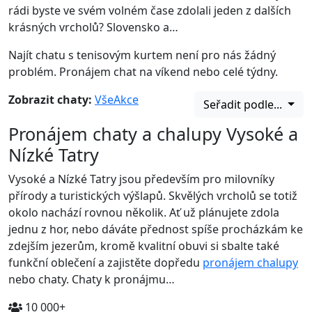
rádi byste ve svém volném čase zdolali jeden z dalších
krásných vrcholů? Slovensko a…
Najít chatu s tenisovým kurtem není pro nás žádný
problém. Pronájem chat na víkend nebo celé týdny.
Zobrazit chaty:
Vše
Akce
Seřadit podle...
Pronájem chaty a chalupy Vysoké a
Nízké Tatry
Vysoké a Nízké Tatry jsou především pro milovníky
přírody a turistických výšlapů. Skvělých vrcholů se totiž
okolo nachází rovnou několik. Ať už plánujete zdola
jednu z hor, nebo dáváte přednost spíše procházkám ke
zdejším jezerům, kromě kvalitní obuvi si sbalte také
funkční oblečení a zajistěte dopředu
pronájem chalupy
nebo chaty. Chaty k pronájmu…
10 000+