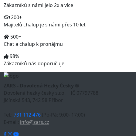
Zákazníků s námi jelo 2x a více
200+
Majitelů chalup je s námi přes 10 let
500+
Chat a chalup k pronájmu
98%
Zákazníků nás doporučuje
ZARS - Dovolená Hezky Česky ®
Dovolená hezky česky s.r.o. | IČ 07797788
Jičínská 543, 742 58 Příbor
Tel.:
731 112 476
(Po-Pá: 9:00- 17:00)
E-mail:
info@zars.cz