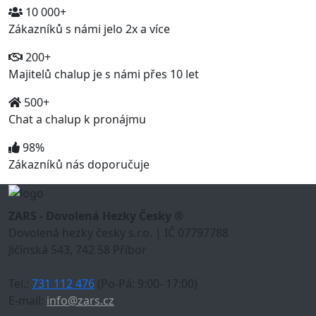
10 000+
Zákazníků s námi jelo 2x a více
200+
Majitelů chalup je s námi přes 10 let
500+
Chat a chalup k pronájmu
98%
Zákazníků nás doporučuje
ZARS - Dovolená Hezky Česky ®
Dovolená hezky česky s.r.o. | IČ 07797788
Jičínská 543, 742 58 Příbor
Tel.:
731 112 476
(Po-Pá: 9:00- 17:00)
E-mail:
info@zars.cz