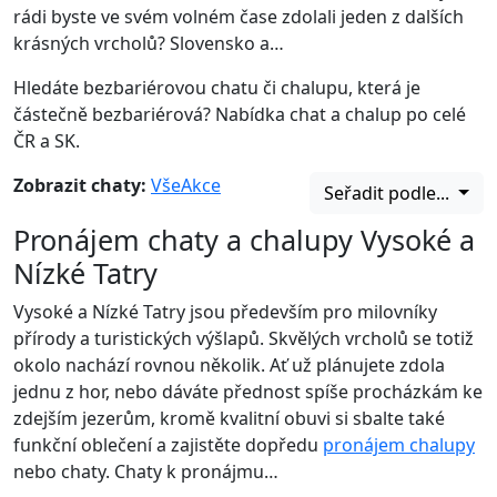
rádi byste ve svém volném čase zdolali jeden z dalších
krásných vrcholů? Slovensko a…
Hledáte bezbariérovou chatu či chalupu, která je
částečně bezbariérová? Nabídka chat a chalup po celé
ČR a SK.
Zobrazit chaty:
Vše
Akce
Seřadit podle...
Pronájem chaty a chalupy Vysoké a
Nízké Tatry
Vysoké a Nízké Tatry jsou především pro milovníky
přírody a turistických výšlapů. Skvělých vrcholů se totiž
okolo nachází rovnou několik. Ať už plánujete zdola
jednu z hor, nebo dáváte přednost spíše procházkám ke
zdejším jezerům, kromě kvalitní obuvi si sbalte také
funkční oblečení a zajistěte dopředu
pronájem chalupy
nebo chaty. Chaty k pronájmu…