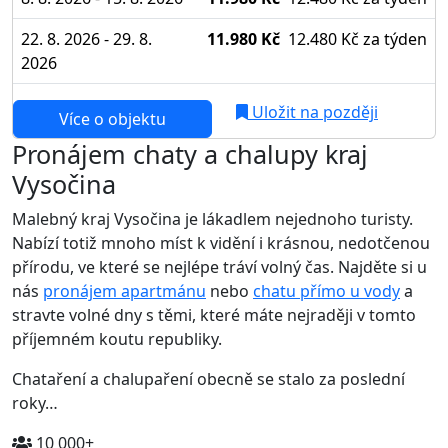
22. 8. 2026 - 29. 8.
11.980 Kč
12.480 Kč
za týden
2026
Uložit na později
Více o objektu
Pronájem chaty a chalupy kraj
Vysočina
Malebný kraj Vysočina je lákadlem nejednoho turisty.
Nabízí totiž mnoho míst k vidění i krásnou, nedotčenou
přírodu, ve které se nejlépe tráví volný čas. Najděte si u
nás
pronájem apartmánu
nebo
chatu přímo u vody
a
stravte volné dny s těmi, které máte nejraději v tomto
příjemném koutu republiky.
Chataření a chalupaření obecně se stalo za poslední
roky…
10 000+