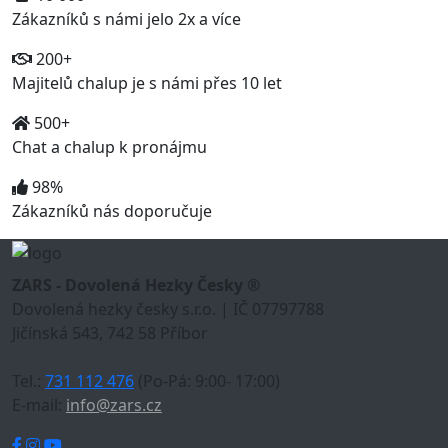
Zákazníků s námi jelo 2x a více
200+
Majitelů chalup je s námi přes 10 let
500+
Chat a chalup k pronájmu
98%
Zákazníků nás doporučuje
ZARS - Dovolená Hezky Česky ®
Dovolená hezky česky s.r.o. | IČ 07797788
Jičínská 543, 742 58 Příbor
Tel.:
731 112 476
(Po-Pá: 9:00- 17:00)
E-mail:
info@zars.cz