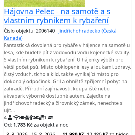
Hájovna Pelec - na samotě a s
vlastním rybníkem k rybaření
Číslo objektu: 2006140
Jindřichohradecko (Česká
Kanada)
TOP HODNOCENÍ
Fantastická dovolená pro rybáře v hájence na samotě u
lesa, kde budete pít z vodovodu vodu kojenecké kvality.
S vlastním rybníkem k rybaření. U hájenky výběh pro
větší počet psů. Místo obklopené lesy a loukami, zdravý,
čistý vzduch, ticho a klid, takže vynikající místo pro
dokonalý odpočinek. Gril a ohniště zpříjemní pobyt na
zahradě. Přírodní zajímavosti, koupaliště nebo
akvapark výborně dostupné autem. Zajeďte na
jindřichovohradecký a žirovnický zámek, nenechte si
ujít...
4
1
Od:
1.783 Kč
za objekt a noc
8. 8. 2026 - 15. 8. 2026
11.980 Kč
12.480 Kč
za týden