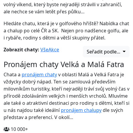
volný víkend, který byste nejraději strávili v zahraničí,
ale nechce se vám letět přes půlku…
Hledáte chatu, která je v golfového hřiště? Nabídka chat
a chalup po celé ČR a SK. Nejen pro nadšence golfu, ale
i rybáře, rodiny s dětmi a větší skupiny přátel.
Zobrazit chaty:
Vše
Akce
Seřadit podle...
Pronájem chaty Velká a Malá Fatra
Chata a
pronájem chaty
v oblasti Malá a Velká Fatra je
vždycky dobrý nápad. Ten se zamlouvá především
milovníkům turistiky, kteří nejraději tráví svůj volný čas v
přírodě zdoláváním velkých i menších vrcholů. Mluvíme
ale také o atraktivní destinaci pro rodiny s dětmi, kteří si
u nás najdou také ideální
pronájem chalupy
dle svých
představ a preferencí. V okolí…
10 000+