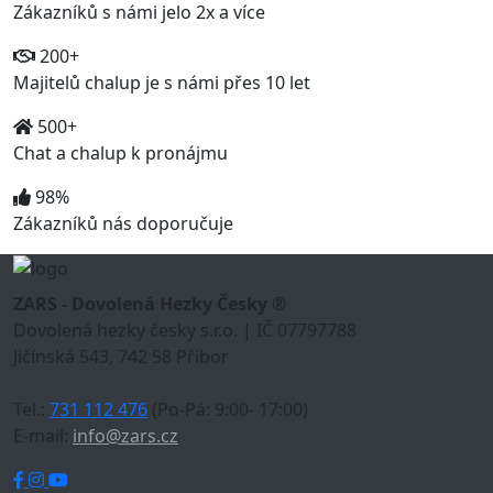
Zákazníků s námi jelo 2x a více
200+
Majitelů chalup je s námi přes 10 let
500+
Chat a chalup k pronájmu
98%
Zákazníků nás doporučuje
ZARS - Dovolená Hezky Česky ®
Dovolená hezky česky s.r.o. | IČ 07797788
Jičínská 543, 742 58 Příbor
Tel.:
731 112 476
(Po-Pá: 9:00- 17:00)
E-mail:
info@zars.cz