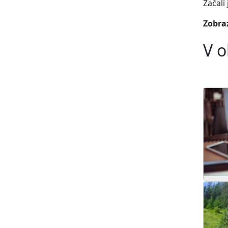
Začali
Zobraz
V o