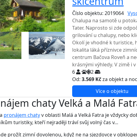
skicentrum
Číslo objektu: 2019064
Vys
Chalupa na samotě u potok
Tater. Naprosto si zde odpoč
grilování u chalupy, nebo k
Okolí je vhodné k turistice,
lokalita láká příznivce zimn
centrum Bačova Roveň a ned
krásnými výhledy. V zimě i v 
6
2
Od:
3.569 Kč
za objekt a no
Více o objektu
nájem chaty Velká a Malá Fatr
 a
pronájem chaty
v oblasti Malá a Velká Fatra je vždycky 
íkům turistiky, kteří nejraději tráví svůj volný čas v…
nde prožít zimní dovolenou, když ne na sjezdovce v obklope