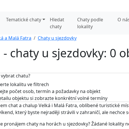
Tematické chaty
Hledat
Chaty podle
O ná
chaty
lokality
ká a Malá Fatra
Chaty u sjezdovky
 - chaty u sjezdovky: 0 o
 vybrat chatu?
rte lokalitu ve filtrech
jte počet osob, termín a požadavky na objekt
tailu objektu si zobrazte konkrétní volné termíny
em chat a chalup Velká i Malá Fatra, oblíbené turistické m
víkend, který byste nejraději strávili v zahraničí, ale nechce
e pronájem chaty na horách u sjezdovky? Žádané lokality neje