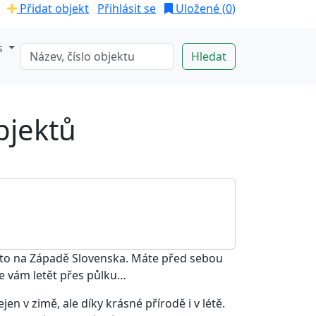
Přidat objekt
Přihlásit se
Uložené (
0
)
s
bjektů
ísto na Západě Slovenska. Máte před sebou
 se vám letět přes půlku…
n v zimě, ale díky krásné přírodě i v létě.