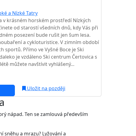
oké a Nízké Tatry
a v krásném horském prostředí Nízkých
inete od starostí všedních dnů, kdy Vás při
lidném posezení bude rušit jen šum lesa.
 houbaření a cykloturistice. V zimním období
ích sportů. Přímo ve Vyšné Boce je Ski
aleko je vzdáleno Ski centrum Čertovica s
létě můžete navštívit vyhlášený...
c
Uložit na později
a
dobrý nápad. Ten se zamlouvá především
ní sněhu a mrazu? Lyžování a