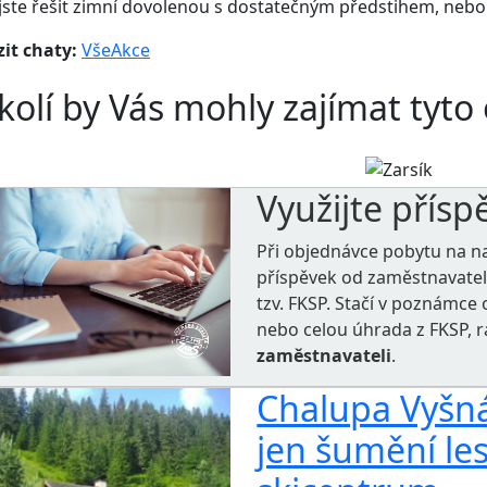
 jste řešit zimní dovolenou s dostatečným předstihem, neb
it chaty:
Vše
Akce
kolí by Vás mohly zajímat tyto
Využijte přísp
Při objednávce pobytu na n
příspěvek od zaměstnavate
tzv. FKSP. Stačí v poznámc
nebo celou úhrada z FKSP, 
zaměstnavateli
.
Chalupa Vyšná 
jen šumění le