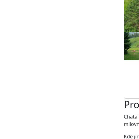
Pro
Chata
milovn
Kde ji