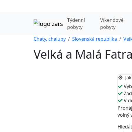
Týdenní
Víkendové
pobyty
pobyty
Chaty, chalupy
Slovenská republika
Vel
Velká a Malá Fatra
☀️ Jak
Vybe
Zade
V de
Pronáj
volný 
Hledát