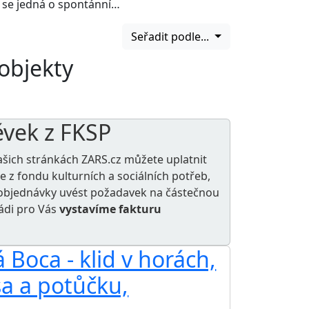
o se jedná o spontánní…
Seřadit podle...
 objekty
ěvek z FKSP
ašich stránkách ZARS.cz můžete uplatnit
le z
fondu kulturních a sociálních potřeb
,
e objednávky uvést požadavek na částečnou
rádi pro Vás
vystavíme fakturu
Boca - klid v horách,
sa a potůčku,