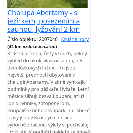
Chalupa Abertamy - s
jezírkem, posezením a
saunou, lyžování 2 km
Číslo objektu: 2007040
Krušné hory
(42 km vzdušnou čarou)
Krásná příroda, čistý vzduch, pěkný
výhled do okolí, vlastní sauna, pět
dvoulůžkových ložnic – to jsou
největší přednosti ubytování v
chalupě Abertamy. V zimě vynikající
podmínky pro běžkaře i lyžaře. Letní
měsíce slibují bezva koupání, ať už
jde o rybníky, zatopený lom,
koupaliště nebo akvapark. Turistické
trasy jsou v Krušných horách
výborně značené, výlety si pochvalují
i cyklisté. V podhůří najdete zajímavé