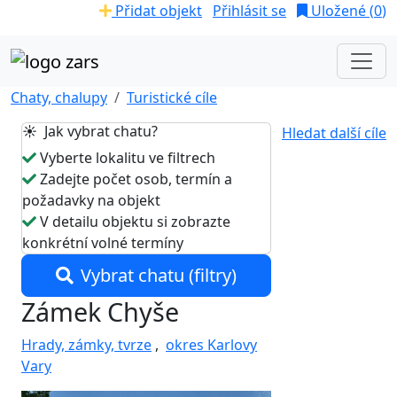
Přidat objekt
Přihlásit se
Uložené (
0
)
Chaty, chalupy
Turistické cíle
☀️ Jak vybrat chatu?
Hledat další cíle
Vyberte lokalitu ve filtrech
Zadejte počet osob, termín a
požadavky na objekt
V detailu objektu si zobrazte
konkrétní volné termíny
Vybrat chatu (filtry)
Zámek Chyše
Hrady, zámky, tvrze
,
okres Karlovy
Vary