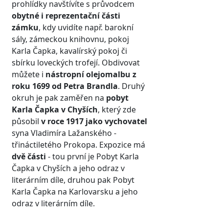
prohlídky navštívíte s průvodcem
obytné i reprezentační části
zámku
, kdy uvidíte např. barokní
sály, zámeckou knihovnu, pokoj
Karla Čapka, kavalírský pokoj či
sbírku loveckých trofejí. Obdivovat
můžete i
nástropní olejomalbu
z
roku 1699 od Petra Brandla
. Druhý
okruh je pak zaměřen na
pobyt
Karla Čapka v Chyších
, který zde
působil
v roce 1917 jako vychovatel
syna Vladimíra Lažanského -
třináctiletého Prokopa. Expozice má
dvě části
- tou první je Pobyt Karla
Čapka v Chyších a jeho odraz v
literárním díle, druhou pak Pobyt
Karla Čapka na Karlovarsku a jeho
odraz v literárním díle.