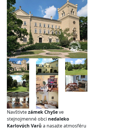
prev
next
Navštivte
zámek Chyše
ve
stejnojmenné obci
nedaleko
Karlových Varů
a nasajte atmosféru