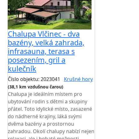
Chalupa Vlčinec - dva
bazény, velká zahrada,
infrasauna, terasa s
posezením, gril a
kulečník
Číslo objektu: 2023041
Krušné hory
(38,1 km vzdušnou čarou)
Chalupa je ideálním místem pro
ubytování rodin s dětmi a skupiny
přátel. Toto idylické místo, zasazené
do nádherné krajiny, láká svými
dvěma bazény a prostornou
zahradou. Okolí chalupy nabízí nejen
relaxaci, ale i bohaté možnosti