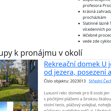
profesora Pro
krásná zahrada
procházkám
Slatinné lázně
vícedenních p
léčebné proced
vede zde cyklo
upy k pronájmu v okolí
Rekreační domek U j
od jezera, posezení a
Číslo objektu: 2023013
Střední Čec
TOP HODNOCENÍ
Luxusní rekr. domek pro 8 osob jen
s písčitými plážemi a širokou škálou
stolní tenis, plážový volejbal, nohej
půjčovnu paddleboardů aj. Ubytová