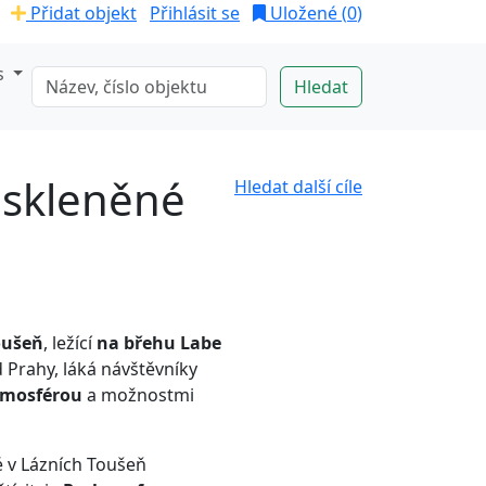
Přidat objekt
Přihlásit se
Uložené (
0
)
s
 skleněné
Hledat další cíle
oušeň
, ležící
na břehu Labe
 Prahy, láká návštěvníky
tmosférou
a možnostmi
é v Lázních Toušeň