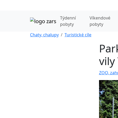
Týdenní
Víkendové
pobyty
pobyty
Chaty, chalupy
Turistické cíle
Par
vil
ZOO, zahr