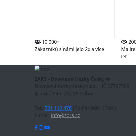
10 000+
20
Zákazníků s námi jelo 2x a více
Majite
let
ZARS - Dovolená Hezky Česky ®
Dovolená hezky česky s.r.o. | IČ 07797788
Jičínská 543, 742 58 Příbor
Tel.:
731 112 476
(Po-Pá: 9:00- 17:00)
E-mail:
info@zars.cz