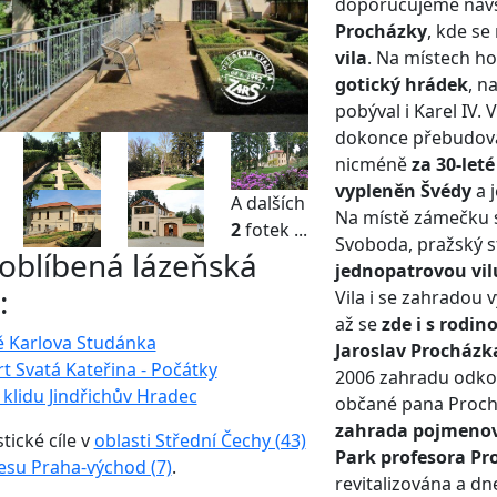
doporučujeme navšt
Procházky
, kde se
vila
. Na místech h
gotický hrádek
, n
pobýval i Karel IV. 
dokonce přebudová
nicméně
za 30-leté
vypleněn Švédy
a j
A dalších
Na místě zámečku s
2
fotek ...
Svoboda, pražský st
 oblíbená lázeňská
jednopatrovou vil
:
Vila i se zahradou v
až se
zde i s rodin
ě Karlova Studánka
Jaroslav Procházk
t Svatá Kateřina - Počátky
2006 zahradu odkou
klidu Jindřichův Hradec
občané pana Procház
zahrada pojmenová
stické cíle v
oblasti Střední Čechy (43)
Park profesora Pr
esu Praha-východ (7)
.
revitalizována a dn