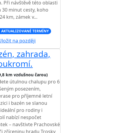
 Při návštěvě této oblasti
en 30 minut cesty, koho
 24 km, zámek v...
 AKTUALIZOVANÉ TERMÍNY
ložit na později
azén, zahrada,
soukromí.
9,8 km vzdušnou čarou)
dete útulnou chalupu pro 6
ešeným posezením,
rase pro příjemné letní
zici i bazén se slanou
 ideální pro rodiny i
kolí nabízí nespočet
átek – navštivte Prachovské
či zříceninu hradu Trosky