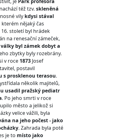
ívit, je
Park profesora
 nachází též tzv.
skleněná
onosné vily
kdysi stával
a kterém nějaký čas
V 16. století byl hrádek
n na renesační zámeček,
 války byl zámek dobyt a
eho zbytky byly rozebrány.
i v roce
1873
Josef
avitel, postavil
u s prosklenou terasou
.
ystřídala několik majitelů,
ou usadil pražský pediatr
a
. Po jeho smrti v roce
pilo město a jelikož si
ky velice vážili, byla
na na jeho počest - jako
ocházky
. Zahrada byla poté
es je to
místo jako