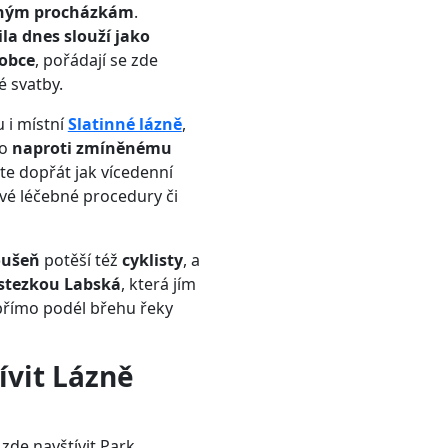
mným procházkám
.
ila dnes slouží jako
 obce
, pořádají se zde
é svatby.
 i místní
Slatinné lázně
,
mo
naproti zmíněnému
te dopřát jak vícedenní
livé léčebné procedury či
oušeň
potěší též
cyklisty
, a
stezkou Labská
, která jím
 přímo podél břehu řeky
ívit Lázně
de navštívit Park