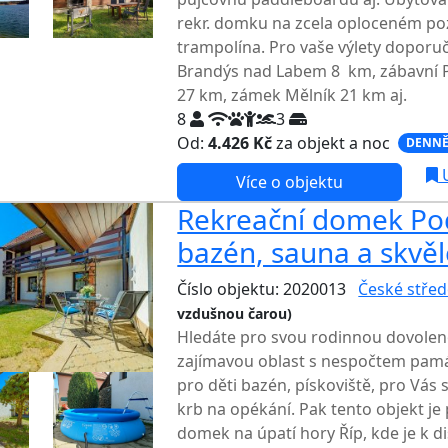
rekr. domku na zcela oploceném poz
trampolína. Pro vaše výlety doporu
Brandýs nad Labem 8 km, zábavní 
27 km, zámek Mělník 21 km aj.
8
3
Od:
4.426 Kč
za objekt a noc
DENNĚ
U
Více o objektu
Rekreační domek Pod
bazén, sauna a skvěl
Číslo objektu: 2020013
České střed
vzdušnou čarou)
Hledáte pro svou rodinnou dovolen
zajímavou oblast s nespočtem pamá
pro děti bazén, pískoviště, pro Vás
krb na opékání. Pak tento objekt je 
domek na úpatí hory Říp, kde je k d