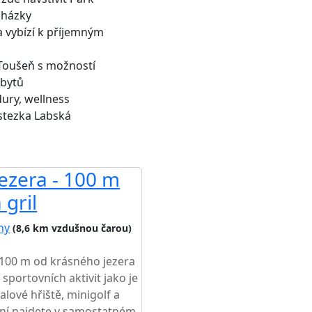
cházky
 vybízí k příjemným
 Toušeň s možností
obytů
ury, wellness
stezka Labská
ezera - 100 m
 gril
hy
(8,6 km vzdušnou čarou)
 100 m od krásného jezera
 sportovních aktivit jako je
balové hřiště, minigolf a
ní najdete v samostatném