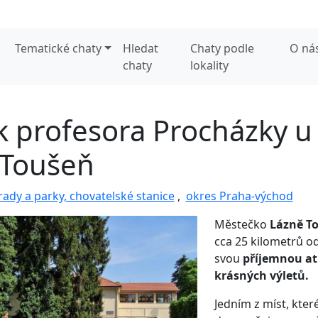
Tematické chaty
Hledat
Chaty podle
O ná
chaty
lokality
k profesora Procházky u
y Toušeň
ady a parky, chovatelské stanice
,
okres Praha-východ
Městečko
Lázně T
cca 25 kilometrů od
svou
příjemnou a
krásných výletů.
Jedním z míst, kter