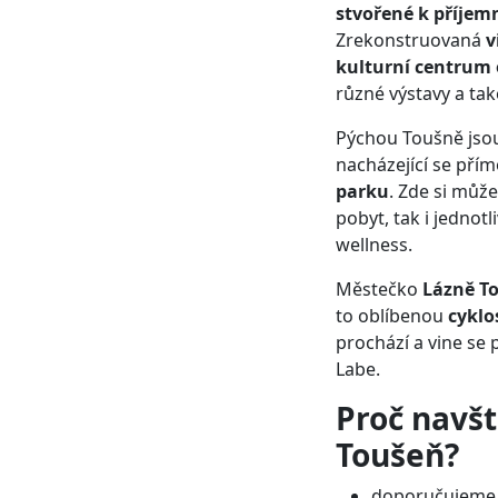
stvořené k příje
Zrekonstruovaná
v
kulturní centrum
různé výstavy a tak
Pýchou Toušně jsou
nacházející se pří
parku
. Zde si může
pobyt, tak i jednot
wellness.
Městečko
Lázně T
to oblíbenou
cyklo
prochází a vine se
Labe.
Proč navšt
Toušeň?
doporučujeme z