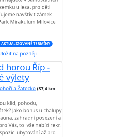
emku u lesa, pro děti
čujeme navštívit zámek
Park Mirakulum Milovice
 AKTUALIZOVANÉ TERMÍNY
ložit na později
 horou Říp -
é výlety
ohoří a Žatecko
(37,4 km
ou klid, pohodu,
tek? Jako bonus u chalupy
 sauna, zahradní posezení a
pro Vás, to vše nabízí rekr.
ispozici ubytování až pro