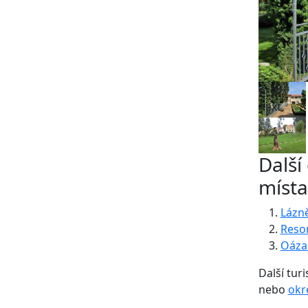
prev
next
Další
místa
Lázn
Resor
Oáza 
Další turi
nebo
okr