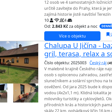
12 osob ve 4 samostatných ložnicích.
určitě zavítejte do Prahy, která je j
zajímá historie jistě navštíví Terezín
10
4
Od:
2.843 Kč
za objekt a noc
DENNĚ
U
Více o objektu
Chalupa U Jičína - b
gril, terasa, relax a 
Číslo objektu: 2025003
Český ráj
(4
V malebné krajině Českého ráje naj
osob s oplocenou zahradou, zastř
slunečníkem a solární sprchou na te
osvěžení. Od jara 2025 bude k dispo
vodou (4x2x1,1 m). Klidná lokalita je
milovníky turistiky a cyklovýletů. O
přírodních krás a historických pam
skály 22 km, pohádkový Jičín 16 km 