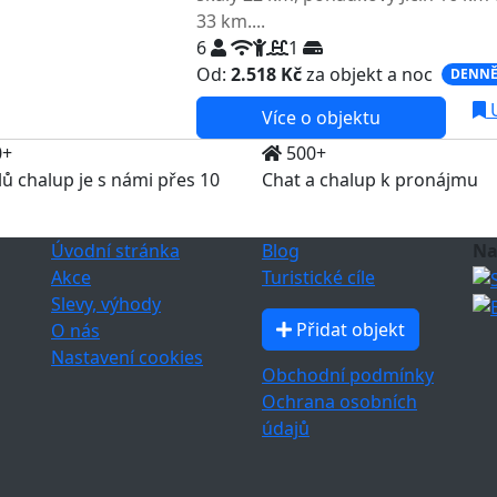
33 km....
6
1
Od:
2.518 Kč
za objekt a noc
DENNĚ
U
Více o objektu
0+
500+
lů chalup je s námi přes 10
Chat a chalup k pronájmu
Úvodní stránka
Blog
Na
Akce
Turistické cíle
Slevy, výhody
Přidat objekt
O nás
Nastavení cookies
Obchodní podmínky
Ochrana osobních
údajů