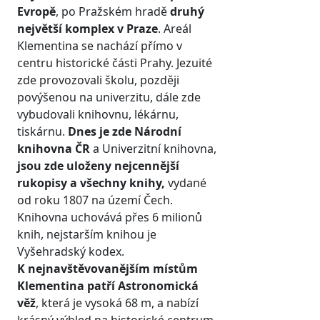
Evropě
, po Pražském hradě
druhý
největší komplex v Praze
. Areál
Klementina se nachází přímo v
centru historické části Prahy. Jezuité
zde provozovali školu, později
povýšenou na univerzitu, dále zde
vybudovali knihovnu, lékárnu,
tiskárnu.
Dnes je zde Národní
knihovna ČR
a Univerzitní knihovna,
jsou zde uloženy nejcennější
rukopisy a všechny knihy,
vydané
od roku 1807 na území Čech.
Knihovna uchovává přes 6 milionů
knih, nejstarším knihou je
Vyšehradský kodex.
K nejnavštěvovanějším místům
Klementina patří Astronomická
věž
, která je vysoká 68 m, a nabízí