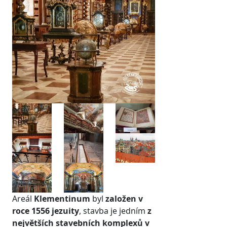
prev
next
Areál
Klementinum
byl
založen v
roce 1556 jezuity
, stavba je jedním
z
největších stavebních komplexů v