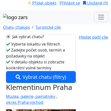
Přidat objekt
Přihlásit se
Uložené (
0
)
Chaty, chalupy
Turistické cíle
☀️ Jak vybrat chatu?
Hledat další cíle
Vyberte lokalitu ve filtrech
Zadejte počet osob, termín a
požadavky na objekt
V detailu objektu si zobrazte
konkrétní volné termíny
Vybrat chatu (filtry)
Klementinum Praha
Muzea, galerie, památníky
,
okres Praha-východ