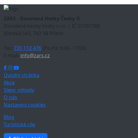
ZARS - Dovolená Hezky Česky ®
Dovolená hezky česky s.r.o. | IČ 07797788
Jičínská 543, 742 58 Příbor
Tel.:
731 112 476
(Po-Pá: 9:00- 17:00)
E-mail:
info@zars.cz
Úvodní stránka
Akce
Slevy, výhody
O nás
Nastavení cookies
Blog
Turistické cíle