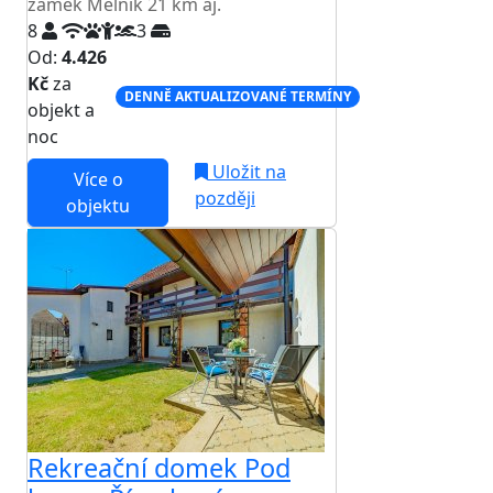
zámek Mělník 21 km aj.
8
3
Od:
4.426
Kč
za
DENNĚ AKTUALIZOVANÉ TERMÍNY
objekt a
noc
Uložit na
Více o
později
objektu
Rekreační domek Pod