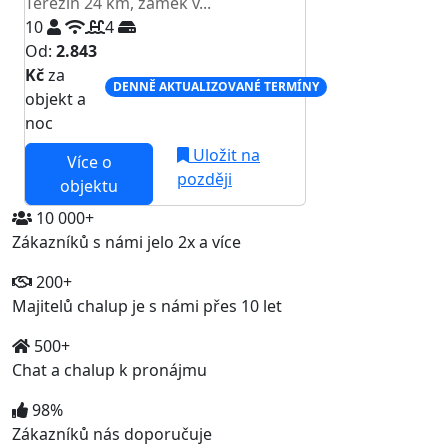
Terezín 24 km, zámek v...
10
4
Od:
2.843
Kč
za
DENNĚ AKTUALIZOVANÉ TERMÍNY
objekt a
noc
Uložit na
Více o
později
objektu
10 000+
Zákazníků s námi jelo 2x a více
200+
Majitelů chalup je s námi přes 10 let
500+
Chat a chalup k pronájmu
98%
Zákazníků nás doporučuje