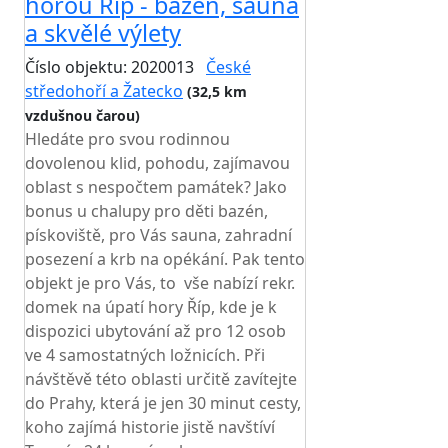
horou Říp - bazén, sauna
a skvělé výlety
Číslo objektu: 2020013
České
středohoří a Žatecko
(32,5 km
vzdušnou čarou)
Hledáte pro svou rodinnou
dovolenou klid, pohodu, zajímavou
oblast s nespočtem památek? Jako
bonus u chalupy pro děti bazén,
pískoviště, pro Vás sauna, zahradní
posezení a krb na opékání. Pak tento
objekt je pro Vás, to vše nabízí rekr.
domek na úpatí hory Říp, kde je k
dispozici ubytování až pro 12 osob
ve 4 samostatných ložnicích. Při
návštěvě této oblasti určitě zavítejte
do Prahy, která je jen 30 minut cesty,
koho zajímá historie jistě navštíví