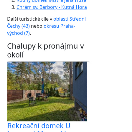
Rodný domek Mistra Jana Husa
Chrám sv. Barbory - Kutná Hora
Další turistické cíle v
oblasti Střední
Čechy (43)
nebo
okresu Praha-
východ (7)
.
Chalupy k pronájmu v
okolí
Rekreační domek U