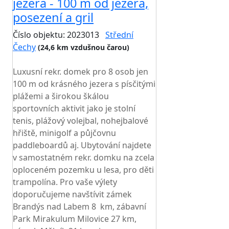
jezera - 100 m od jezera,
posezení a gril
Číslo objektu: 2023013
Střední
Čechy
(24,6 km vzdušnou čarou)
TOP HODNOCENÍ
Luxusní rekr. domek pro 8 osob jen
100 m od krásného jezera s písčitými
plážemi a širokou škálou
sportovních aktivit jako je stolní
tenis, plážový volejbal, nohejbalové
hřiště, minigolf a půjčovnu
paddleboardů aj. Ubytování najdete
v samostatném rekr. domku na zcela
oploceném pozemku u lesa, pro děti
trampolína. Pro vaše výlety
doporučujeme navštívit zámek
Brandýs nad Labem 8 km, zábavní
Park Mirakulum Milovice 27 km,