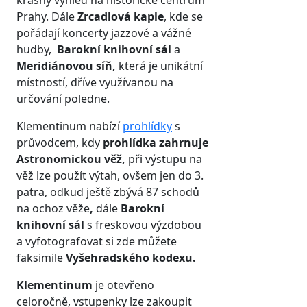
krásný výhled na historické centrum
Prahy. Dále
Zrcadlová kaple
, kde se
pořádají koncerty jazzové a vážné
hudby,
Barokní knihovní sál
a
Meridiánovou síň,
která je unikátní
místností, dříve využívanou na
určování poledne.
Klementinum nabízí
prohlídky
s
průvodcem, kdy
prohlídka zahrnuje
Astronomickou věž,
při výstupu na
věž lze použít výtah, ovšem jen do 3.
patra, odkud ještě zbývá 87 schodů
na ochoz věže
,
dále
Barokní
knihovní sál
s freskovou výzdobou
a vyfotografovat si zde můžete
faksimile
Vyšehradského kodexu.
Klementinum
je otevřeno
celoročně, vstupenky lze zakoupit