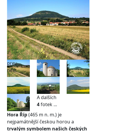
prev
next
A dalších
4
fotek ...
Hora Říp
(465 m n. m.) je
nejpamátnější českou horou a
trvalým symbolem našich českých