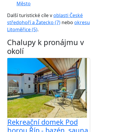
Město
Další turistické cíle v
oblasti České
středohoří a Žatecko (7)
nebo
okresu
Litoměřice (5)
.
Chalupy k pronájmu v
okolí
Rekreační domek Pod
horou Říp - bazén, sauna