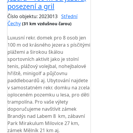
posezení a gril
Číslo objektu: 2023013
Střední
Čechy
(31 km vzdušnou čarou)
TOP HODNOCENÍ
Luxusní rekr. domek pro 8 osob jen
100 m od krásného jezera s písčitými
plážemi a širokou škálou
sportovních aktivit jako je stolní
tenis, plážový volejbal, nohejbalové
hřiště, minigolf a půjčovnu
paddleboardů aj. Ubytování najdete
v samostatném rekr. domku na zcela
oploceném pozemku u lesa, pro děti
trampolína. Pro vaše výlety
doporučujeme navštívit zámek
Brandýs nad Labem 8 km, zábavní
Park Mirakulum Milovice 27 km,
zámek Mělník 21 km aj.