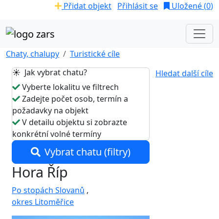
Přidat objekt
Přihlásit se
Uložené (
0
)
Chaty, chalupy
Turistické cíle
☀️ Jak vybrat chatu?
Hledat další cíle
Vyberte lokalitu ve filtrech
Zadejte počet osob, termín a
požadavky na objekt
V detailu objektu si zobrazte
konkrétní volné termíny
Vybrat chatu (filtry)
Hora Říp
Po stopách Slovanů
,
okres Litoměřice