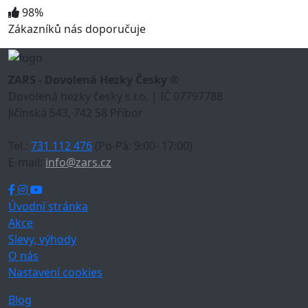
98%
Zákazníků nás doporučuje
ZARS - Dovolená Hezky Česky ®
Dovolená hezky česky s.r.o. | IČ 07797788
Jičínská 543, 742 58 Příbor
Tel.:
731 112 476
(Po-Pá: 9:00- 17:00)
E-mail:
info@zars.cz
Úvodní stránka
Akce
Slevy, výhody
O nás
Nastavení cookies
Blog