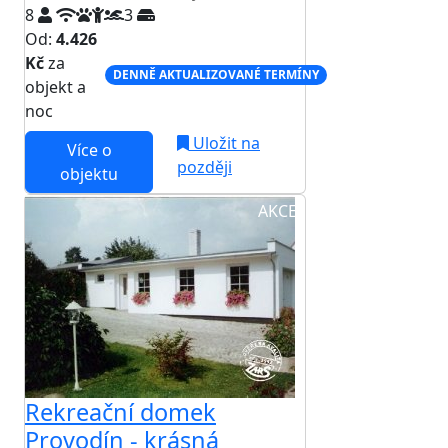
8
3
Od:
4.426
Kč
za
DENNĚ AKTUALIZOVANÉ TERMÍNY
objekt a
noc
Uložit na
Více o
později
objektu
AKCE
Rekreační domek
Provodín - krásná