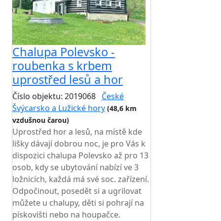
Chalupa Polevsko -
roubenka s krbem
uprostřed lesů a hor
Číslo objektu: 2019068
České
Švýcarsko a Lužické hory
(48,6 km
vzdušnou čarou)
Uprostřed hor a lesů, na místě kde
lišky dávají dobrou noc, je pro Vás k
dispozici chalupa Polevsko až pro 13
osob, kdy se ubytování nabízí ve 3
ložnicích, každá má své soc. zařízení.
Odpočinout, posedět si a ugrilovat
můžete u chalupy, děti si pohrají na
pískovišti nebo na houpačce.