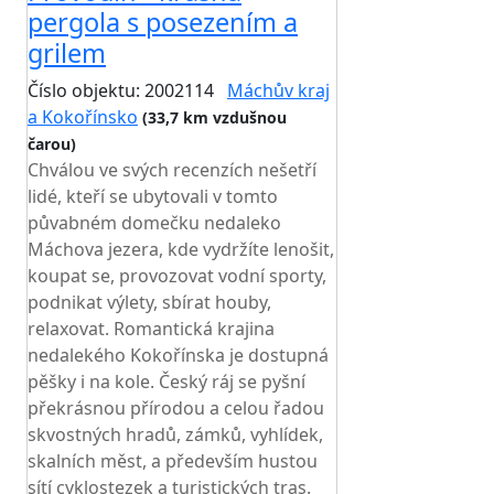
pergola s posezením a
grilem
Číslo objektu: 2002114
Máchův kraj
a Kokořínsko
(33,7 km vzdušnou
čarou)
TOP HODNOCENÍ
Chválou ve svých recenzích nešetří
lidé, kteří se ubytovali v tomto
půvabném domečku nedaleko
Máchova jezera, kde vydržíte lenošit,
koupat se, provozovat vodní sporty,
podnikat výlety, sbírat houby,
relaxovat. Romantická krajina
nedalekého Kokořínska je dostupná
pěšky i na kole. Český ráj se pyšní
překrásnou přírodou a celou řadou
skvostných hradů, zámků, vyhlídek,
skalních měst, a především hustou
sítí cyklostezek a turistických tras.