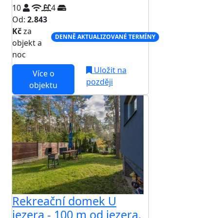
10
4
Od:
2.843
Kč
za
DENNĚ AKTUALIZOVANÉ TERMÍNY
objekt a
noc
Uložit na
Více o
později
objektu
Rekreační domek U
jezera - 100 m od jezera,