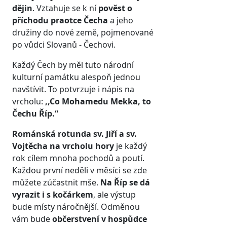
dějin
. Vztahuje se k ní
pověst o
příchodu praotce Čecha
a jeho
družiny do nové země, pojmenované
po vůdci Slovanů - Čechovi.
Každý Čech by měl tuto národní
kulturní památku alespoň jednou
navštívit. To potvrzuje i nápis na
vrcholu:
,,Co Mohamedu Mekka, to
Čechu Říp.“
Románská rotunda sv. Jiří a sv.
Vojtěcha na vrcholu hory
je každý
rok cílem mnoha pochodů a poutí.
Každou první neděli v měsíci se zde
můžete zúčastnit mše.
Na Říp se dá
vyrazit i s kočárkem
, ale výstup
bude místy náročnější. Odměnou
vám bude
občerstvení v hospůdce