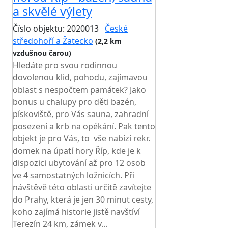
a skvělé výlety
Číslo objektu: 2020013
České
středohoří a Žatecko
(2,2 km
vzdušnou čarou)
Hledáte pro svou rodinnou
dovolenou klid, pohodu, zajímavou
oblast s nespočtem památek? Jako
bonus u chalupy pro děti bazén,
pískoviště, pro Vás sauna, zahradní
posezení a krb na opékání. Pak tento
objekt je pro Vás, to vše nabízí rekr.
domek na úpatí hory Říp, kde je k
dispozici ubytování až pro 12 osob
ve 4 samostatných ložnicích. Při
návštěvě této oblasti určitě zavítejte
do Prahy, která je jen 30 minut cesty,
koho zajímá historie jistě navštíví
Terezín 24 km, zámek v...