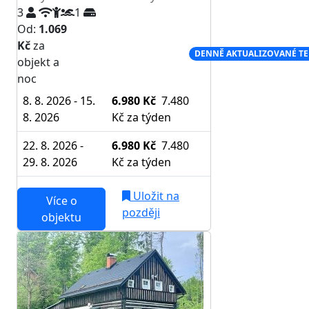
3
1
Od:
1.069
Kč
za
NEJNIŽŠÍ CENA NA TRHU
DENNĚ AKTUALIZOVANÉ T
objekt a
noc
8. 8. 2026 - 15.
6.980 Kč
7.480
8. 2026
Kč
za týden
22. 8. 2026 -
6.980 Kč
7.480
29. 8. 2026
Kč
za týden
Uložit na
Více o
později
objektu