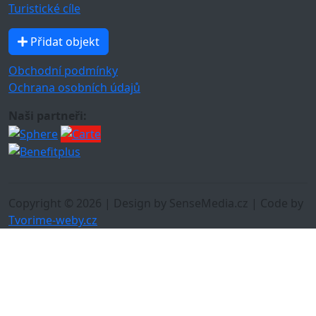
Turistické cíle
Přidat objekt
Obchodní podmínky
Ochrana osobních údajů
Naši partneři:
Copyright © 2026 | Design by SenseMedia.cz | Code by
Tvorime-weby.cz