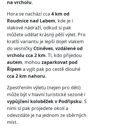
na vrcholu
.
Hora se nachází cca
4 km od
Roudnice nad Labem
, kde je i
vlakové nádraží, odkud si pak
můžete udělat krásný pěší výlet. Pro
kratší variantu je lepší dojet vlakem
do vesničky
Ctiněves
,
vzdálené od
vrcholu
cca 2 km
. Ti, kdo přijedou
autem
, mohou
zaparkovat pod
Řípem
a vyjít pak po cestě dlouhé
cca 2 km nahoru
.
Zpestřením výletu (nejen pro děti)
může být v hlavní turistické sezoně i
vypůjčení koloběžek
v Podřipsku
. S
nimi si pak projedete okolí a
odevzdáte je na jednom ze sběrných
míst.