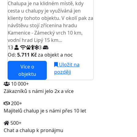
Chalupa je na klidném místě, kdy
cesta u chalupy je využíváná jen
klienty tohoto objektu. V okolí pak za
návštěvu stojí zřícenina hradu
Kamenice - Zámecký vrch 10 km,
vodní hrad Lipý 15 km...
13
3
Od:
5.711 Kč
za objekt a noc
Uložit na
Více o
později
objektu
10 000+
Zákazníků s námi jelo 2x a více
200+
Majitelů chalup je s námi přes 10 let
500+
Chat a chalup k pronájmu