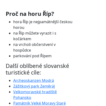
Proč na horu Říp?
hora Říp je nejpamátnější českou
horou
na Říp můžete vyrazit i s
kočárkem
na vrcholi občerstvení v
hospůdce
parkování pod Řípem
Další oblíbené slovanské
turistické cíle:
Archeoskanzen Modrá
Zážitkový park Zeměráj
Velkomoravské hradiště
Pohansko
Památník Velké Moravy Staré