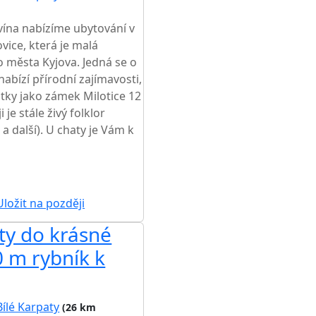
vína nabízíme ubytování v
vice, která je malá
 města Kyjova. Jedná se o
nabízí přírodní zajímavosti,
mátky jako zámek Milotice 12
je stále živý folklor
 a další). U chaty je Vám k
ložit na později
ty do krásné
0 m rybník k
Bílé Karpaty
(26 km