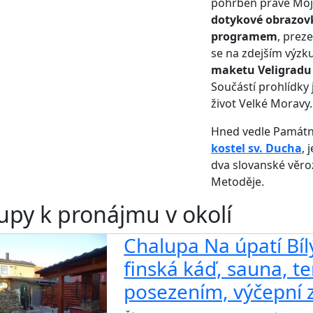
pohřben právě Moj
dotykové obrazov
programem
, prez
se na zdejším výzku
maketu Veligradu
Součástí prohlídky 
život Velké Moravy
Hned vedle Památn
kostel sv. Ducha
, 
dva slovanské věroz
Metoděje.
upy k pronájmu v okolí
Chalupa Na úpatí Bíl
finská káď, sauna, te
posezením, výčepní z