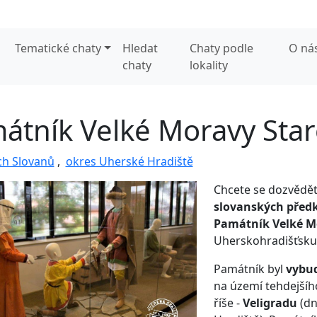
Tematické chaty
Hledat
Chaty podle
O ná
chaty
lokality
átník Velké Moravy Sta
ch Slovanů
,
okres Uherské Hradiště
Chcete se dozvědět
slovanských před
Památník Velké M
Uherskohradišťsku
Památník byl
vybud
na území tehdejší
říše -
Veligradu
(d