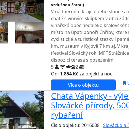
vzdušnou čarou)
TOP HODNOCENÍ
V nádherném kraji plného slunce a 
chatě s vinným sklípkem v obci Žádo
vinařská obec nedaleko královského
místo na úpatí pohoří Chřiby, které 
cyklistické a turistické stezky i pa
km, muzeum v Kyjově 7 km aj. V kraji 
(festival Slovácký rok, MFF Strážnice
dispozici terasa s posezením.
5
2
Od:
1.854 Kč
za objekt a noc
U
Více o objektu
Chata Vápenky - výle
Slovácké přírody, 50
rybaření
Číslo objektu: 2016008
Slovácko a 