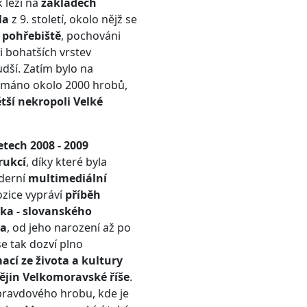
 leží na
základech
la
z 9. století, okolo nějž se
 pohřebiště
, pochováni
ci bohatších vrstev
hudší. Zatím bylo na
umáno okolo 2000 hrobů,
tší nekropoli Velké
letech 2008 - 2009
rukcí
, díky které byla
oderní
multimediální
ozice vypráví
příběh
ka - slovanského
va
, od jeho narození až po
se tak dozví plno
cí ze života a kultury
ějin Velkomoravské říše
.
pravdového hrobu, kde je