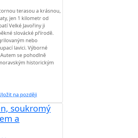
tornou terasou a krásnou,
ty, jen 1 kilometr od
atí Velké Javořiny ji
ěkné slovácké přírodě.
 grilovaným nebo
upací lavici. Výborné
e. Autem se pohodlně
moravským historickým
ložit na později
én, soukromý
lem a