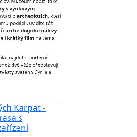
slav. Muzeum nabízí také
ky s výukovým
entaci o
archeolozích
, kteří
mu podíleli, uvidíte též
či
archeologické nálezy
.
je i
krátký film
na téma
.
íku najdete moderní
jehož dvě věže představují
věsty svatého Cyrila a
ých Karpat -
rasa s
ařízení