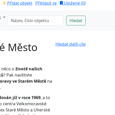
Přidat objekt
Přihlásit se
Uložené (
0
)
s
ré Město
Hledat další cíle
 něco o
životě našich
ků
? Pak navštivte
oravy ve Starém Městě
na
.
ován již v roce 1969
, a to
ho centra Velkomoravské
nes Staré Město a Uherské