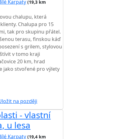
Bílé Karpaty
(19,3 km
lovou chalupu, která
klienty. Chalupa pro 15
mi, tak pro skupinu přátel.
ešenou terasu, finskou káď
osezení s grilem, stylovou
tívit v tomo kraji
čovice 20 km, hrad
e jako stvořené pro výlety
ložit na později
asti - vlastní
a, u lesa
Bílé Karpaty
(19,4 km