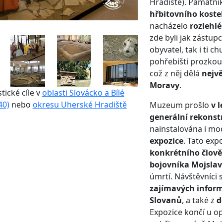
Hradiště). Památník
hřbitovního koste
nacházelo
rozlehlé
zde byli jak zástup
obyvatel, tak i ti c
pohřebišti prozko
což z něj dělá
nejvě
Moravy
.
stické cíle v
oblasti Slovácko a Bílé
40)
nebo
okresu Uherské Hradiště
Muzeum prošlo
v 
generální rekonst
nainstalována i m
expozice
. Tato exp
konkrétního člově
bojovníka Mojsla
úmrtí. Návštěvníci 
zajímavých informa
Slovanů
, a také z
d
Expozice končí u o