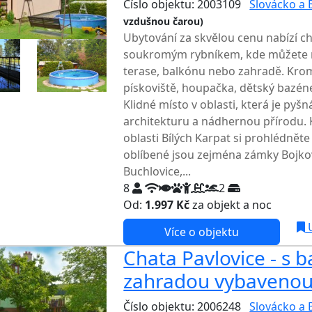
Číslo objektu: 2003109
Slovácko a 
vzdušnou čarou)
TOP HODNOCENÍ
Ubytování za skvělou cenu nabízí c
soukromým rybníkem, kde můžete ry
terase, balkónu nebo zahradě. Krom
pískoviště, houpačka, dětský bazén
Klidné místo v oblasti, která je pyšná
architekturu a nádhernou přírodu.
oblasti Bílých Karpat si prohlédnět
oblíbené jsou zejména zámky Bojkov
Buchlovice,...
8
2
Od:
1.997 Kč
za objekt a noc
U
Více o objektu
Chata Pavlovice - s 
zahradou vybavenou 
Číslo objektu: 2006248
Slovácko a 