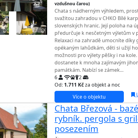
vzdušnou čarou)
TOP HODNOCENÍ
Chata s nádherným výhledem, pros
svažitou zahradou v CHKO Bílé karpa
slovenských hranic. Její poloha na úp
předurčuje k nesčetným výletům v p
Relaxaci na zahradě umocníte díky
opékaným lahůdkám, děti si užijí ho
možnosti pro výlety pěšky i na kol
dostanete k mnoha zajímavým jiho
památkám. Nabízí se zámek...
6
2
Od:
1.711 Kč
za objekt a noc
U
Více o objektu
Chata Březová - baz
rybník. pergola s gri
posezením