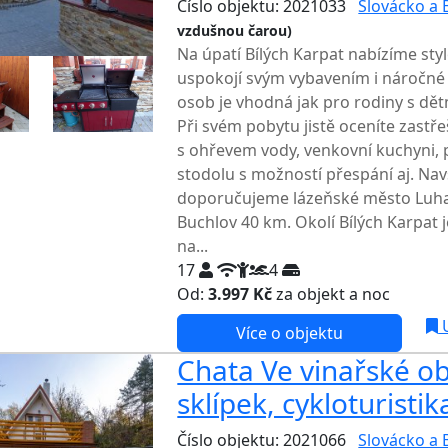
Číslo objektu: 2021033
Slovácko a 
vzdušnou čarou)
Na úpatí Bílých Karpat nabízíme sty
uspokojí svým vybavením i náročné 
osob je vhodná jak pro rodiny s dět
Při svém pobytu jistě oceníte zastř
s ohřevem vody, venkovní kuchyni, p
stodolu s možností přespání aj. Navš
doporučujeme lázeňské město Luha
Buchlov 40 km. Okolí Bílých Karpat j
na...
17
4
Od:
3.997 Kč
za objekt a noc
U
Více o objektu
Chata Ve vinařské obl
sklípek, cykloturistik
Číslo objektu: 2021066
Slovácko a 