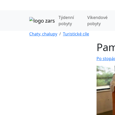
Týdenní
Víkendové
pobyty
pobyty
Chaty, chalupy
Turistické cíle
Pam
Po stopá