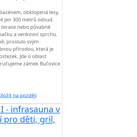
 bazénem, obklopená lesy,
ené jen 300 metrů odsud.
a terase nebo půvabné
upačku a venkovní sprchu.
ě, proslulo svým
bnou přírodou, která je
lostezek. Jde o oblast
oručujeme zámek Bučovice
ložit na později
I - infrasauna v
pro děti, gril,