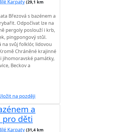
Bílé Karpaty
(29,1 km
hata Březová s bazénem a
bařit. Odpočívat lze na
ě pergoly poslouží i krb,
ek, pingpongový stůl.
 na svůj folklór, lidovou
 Kromě Chráněné krajinné
e i jihomoravské památky,
ice, Beckov a
ložit na později
bazénem a
pro děti
Bílé Karpaty
(31,4 km