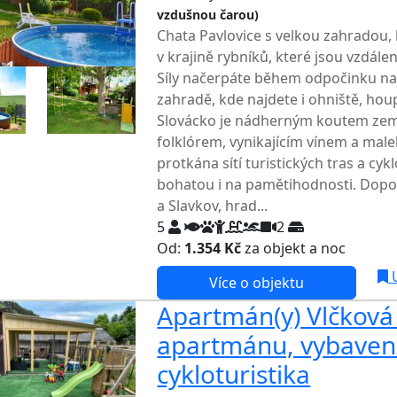
vzdušnou čarou)
TOP HODNOCENÍ
Chata Pavlovice s velkou zahradou,
v krajině rybníků, které jsou vzdál
Síly načerpáte během odpočinku n
zahradě, kde najdete i ohniště, ho
Slovácko je nádherným koutem zem
folklórem, vynikajícím vínem a male
protkána sítí turistických tras a cyk
bohatou i na pamětihodnosti. Dop
a Slavkov, hrad...
5
2
Od:
1.354 Kč
za objekt a noc
U
Více o objektu
Apartmán(y) Vlčková 
apartmánu, vybavení 
cykloturistika