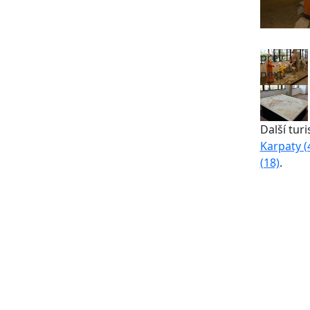
prev
next
Další turi
Karpaty (
(18)
.