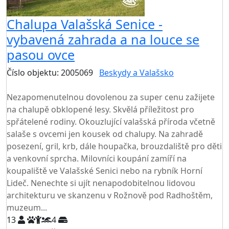
Chalupa Valašská Senice -
vybavená zahrada a na louce se
pasou ovce
Číslo objektu: 2005069
Beskydy a Valašsko
TOP HODNOCENÍ
Nezapomenutelnou dovolenou za super cenu zažijete
na chalupě obklopené lesy. Skvělá příležitost pro
spřátelené rodiny. Okouzlující valašská příroda včetně
salaše s ovcemi jen kousek od chalupy. Na zahradě
posezení, gril, krb, dále houpačka, brouzdaliště pro děti
a venkovní sprcha. Milovníci koupání zamíří na
koupaliště ve Valašské Senici nebo na rybník Horní
Lideč. Nenechte si ujít nenapodobitelnou lidovou
architekturu ve skanzenu v Rožnově pod Radhoštěm,
muzeum...
13
4