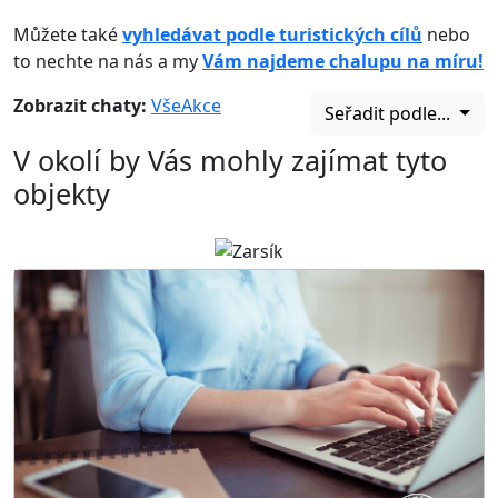
Můžete také
vyhledávat podle turistických cílů
nebo
to nechte na nás a my
Vám najdeme chalupu na míru!
Zobrazit chaty:
Vše
Akce
Seřadit podle...
V okolí by Vás mohly zajímat tyto
objekty