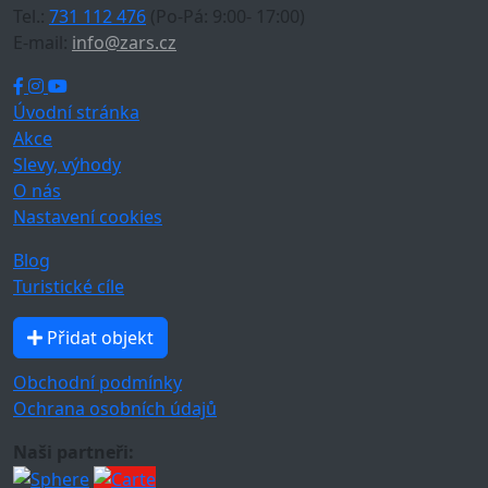
Tel.:
731 112 476
(Po-Pá: 9:00- 17:00)
E-mail:
info@zars.cz
Úvodní stránka
Akce
Slevy, výhody
O nás
Nastavení cookies
Blog
Turistické cíle
Přidat objekt
Obchodní podmínky
Ochrana osobních údajů
Naši partneři: