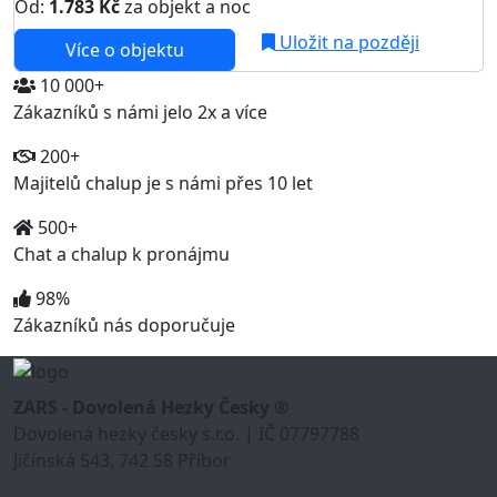
Od:
1.783 Kč
za objekt a noc
Uložit na později
Více o objektu
10 000+
Zákazníků s námi jelo 2x a více
200+
Majitelů chalup je s námi přes 10 let
500+
Chat a chalup k pronájmu
98%
Zákazníků nás doporučuje
ZARS - Dovolená Hezky Česky ®
Dovolená hezky česky s.r.o. | IČ 07797788
Jičínská 543, 742 58 Příbor