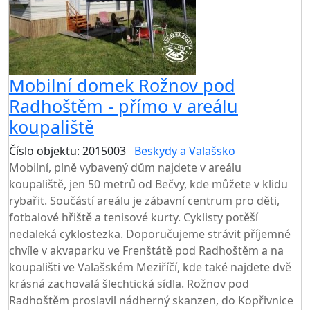
Mobilní domek Rožnov pod
Radhoštěm - přímo v areálu
koupaliště
Číslo objektu: 2015003
Beskydy a Valašsko
Mobilní, plně vybavený dům najdete v areálu
koupaliště, jen 50 metrů od Bečvy, kde můžete v klidu
rybařit. Součástí areálu je zábavní centrum pro děti,
fotbalové hřiště a tenisové kurty. Cyklisty potěší
nedaleká cyklostezka. Doporučujeme strávit příjemné
chvíle v akvaparku ve Frenštátě pod Radhoštěm a na
koupališti ve Valašském Meziříčí, kde také najdete dvě
krásná zachovalá šlechtická sídla. Rožnov pod
Radhoštěm proslavil nádherný skanzen, do Kopřivnice