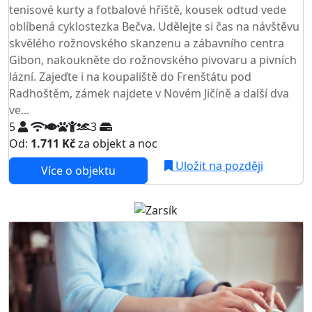
tenisové kurty a fotbalové hřiště, kousek odtud vede
oblíbená cyklostezka Bečva. Udělejte si čas na návštěvu
skvělého rožnovského skanzenu a zábavního centra
Gibon, nakoukněte do rožnovského pivovaru a pivních
lázní. Zajeďte i na koupaliště do Frenštátu pod
Radhoštěm, zámek najdete v Novém Jičíně a další dva
ve...
5
3
Od:
1.711 Kč
za objekt a noc
Uložit na později
Více o objektu