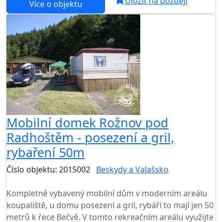
Uložit na později
Více o objektu
Mobilní domek Rožnov pod
Radhoštěm - posezení a gril,
rybaření 50m
Číslo objektu: 2015002
Beskydy a Valašsko
TOP HODNOCENÍ
Kompletně vybavený mobilní dům v moderním areálu
koupaliště, u domu posezení a gril, rybáři to mají jen 50
metrů k řece Bečvě. V tomto rekreačním areálu využijte