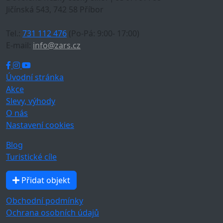
Jičínská 543, 742 58 Příbor
Tel.:
731 112 476
(Po-Pá: 9:00- 17:00)
E-mail:
info@zars.cz
Úvodní stránka
Akce
Slevy, výhody
O nás
Nastavení cookies
Blog
Turistické cíle
Přidat objekt
Obchodní podmínky
Ochrana osobních údajů