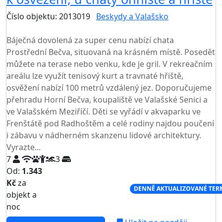
Číslo objektu: 2013019
Beskydy a Valašsko
TOP HODNOCENÍ
Báječná dovolená za super cenu nabízí chata
Prostřední Bečva, situovaná na krásném místě. Posedět
můžete na terase nebo venku, kde je gril. V rekreačním
areálu lze využít tenisový kurt a travnaté hřiště,
osvěžení nabízí 100 metrů vzdálený jez. Doporučujeme
přehradu Horní Bečva, koupaliště ve Valašské Senici a
ve Valašském Meziříčí. Děti se vyřádí v akvaparku ve
Frenštátě pod Radhoštěm a celé rodiny najdou poučení
i zábavu v nádherném skanzenu lidové architektury.
Vyrazte...
7
3
Od:
1.343
Kč
za
NEJNIŽŠÍ CENA NA TRHU
DENNĚ AKTUALIZOVANÉ TER
objekt a
noc