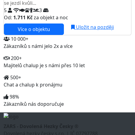
se jezdí kvůli...
5
3
Od:
1.711 Kč
za objekt a noc
Uložit na později
Více o objektu
10 000+
Zákazníků s námi jelo 2x a více
200+
Majitelů chalup je s námi přes 10 let
500+
Chat a chalup k pronájmu
98%
Zákazníků nás doporučuje
ZARS - Dovolená Hezky Česky ®
Dovolená hezky česky s.r.o. | IČ 07797788