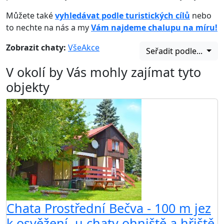
Můžete také
vyhledávat podle turistických cílů
nebo
to nechte na nás a my
Vám najdeme chalupu na míru!
Zobrazit chaty:
Vše
Akce
Seřadit podle...
V okolí by Vás mohly zajímat tyto
objekty
Chata Prostřední Bečva - 100 m jez
k osvěžení, u chaty ohniště a hřiště