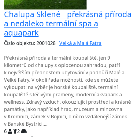
Chalupa Sklené - překrásná příroda
a nedaleko termální spa a
aquapark
Číslo objektu: 2001028
Velká a Malá Fatra
TOP HODNOCENÍ
Překrásná příroda a termální koupaliště, jen 9
kilometrů od chalupy s oplocenou zahradou, patří
k největším přednostem ubytování v podhůří Malé a
Velké Fatry. V okolí řada možností, kde se můžete
vykoupat: na výběr je horské koupaliště, termální
koupaliště s léčivými prameny, moderní akvapark a
wellness. Zdravý vzduch, okouzlující prostředí a krásné
památky, jako například hrad, muzeum a mincovna
v Kremnici, zámek v Bojnici, o něco vzdálenější zámek
v Banské Bystrici,...
6
2