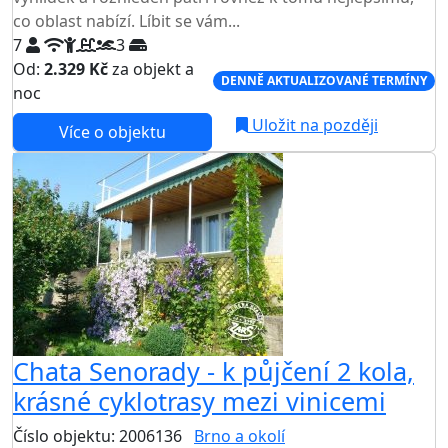
co oblast nabízí. Líbit se vám...
7
3
Od:
2.329 Kč
za objekt a
DENNĚ AKTUALIZOVANÉ TERMÍNY
noc
Uložit na později
Více o objektu
Chata Senorady - k půjčení 2 kola,
krásné cyklotrasy mezi vinicemi
Číslo objektu: 2006136
Brno a okolí
TOP HODNOCENÍ