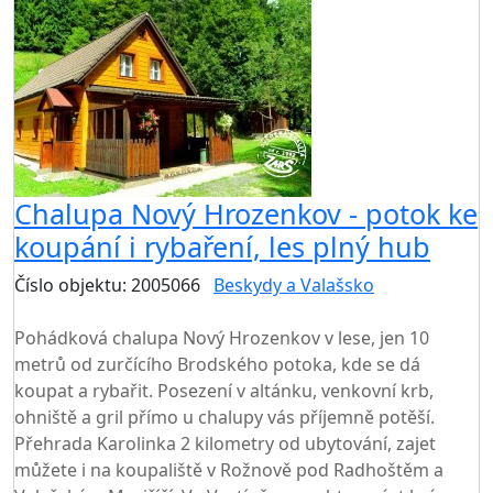
Chalupa Nový Hrozenkov - potok ke
koupání i rybaření, les plný hub
Číslo objektu: 2005066
Beskydy a Valašsko
TOP HODNOCENÍ
Pohádková chalupa Nový Hrozenkov v lese, jen 10
metrů od zurčícího Brodského potoka, kde se dá
koupat a rybařit. Posezení v altánku, venkovní krb,
ohniště a gril přímo u chalupy vás příjemně potěší.
Přehrada Karolinka 2 kilometry od ubytování, zajet
můžete i na koupaliště v Rožnově pod Radhoštěm a