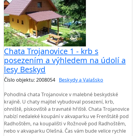
Chata Trojanovice 1 - krb s
posezením a výhledem na údolí a
lesy Beskyd
Číslo objektu: 2008054
Beskydy a Valašsko
TOP HODNOCENÍ
Pohodlná chata Trojanovice v malebné beskydské
krajině. U chaty majitel vybudoval posezení, krb,
ohniště, pískoviště a travnaté hřiště. Chata Trojanovice
nabízí nedaleké koupání v akvaparku ve Frenštátě pod
Radhoštěm, na koupališti v Rožnově pod Radhoštěm,
nebo v akvaparku Olešná. Čas vám bude velice rychle