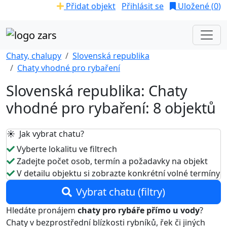
Přidat objekt
Přihlásit se
Uložené (
0
)
Chaty, chalupy
Slovenská republika
Chaty vhodné pro rybaření
Slovenská republika: Chaty
vhodné pro rybaření: 8 objektů
☀️ Jak vybrat chatu?
Vyberte lokalitu ve filtrech
Zadejte počet osob, termín a požadavky na objekt
V detailu objektu si zobrazte konkrétní volné termíny
Vybrat chatu (filtry)
Hledáte pronájem
chaty pro rybáře přímo u vody
?
Chaty v bezprostřední blízkosti rybníků, řek či jiných