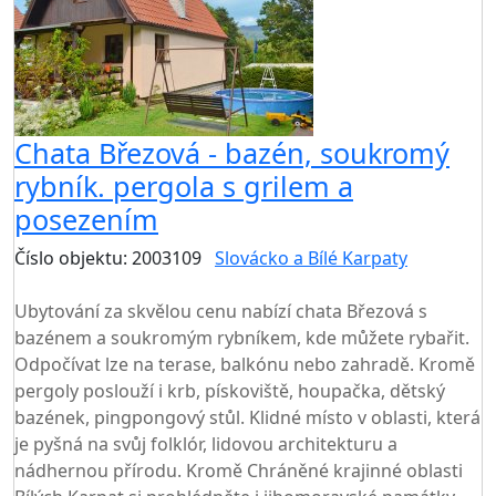
Chata Březová - bazén, soukromý
rybník. pergola s grilem a
posezením
Číslo objektu: 2003109
Slovácko a Bílé Karpaty
TOP HODNOCENÍ
Ubytování za skvělou cenu nabízí chata Březová s
bazénem a soukromým rybníkem, kde můžete rybařit.
Odpočívat lze na terase, balkónu nebo zahradě. Kromě
pergoly poslouží i krb, pískoviště, houpačka, dětský
bazének, pingpongový stůl. Klidné místo v oblasti, která
je pyšná na svůj folklór, lidovou architekturu a
nádhernou přírodu. Kromě Chráněné krajinné oblasti