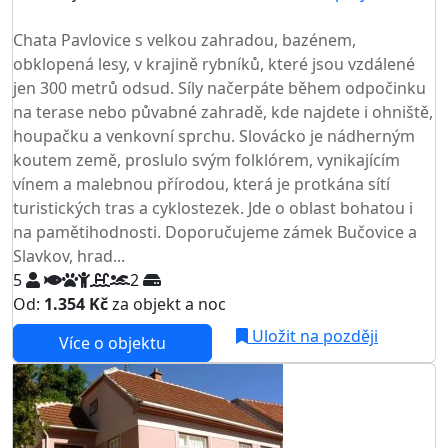
TOP HODNOCENÍ
Chata Pavlovice s velkou zahradou, bazénem,
obklopená lesy, v krajině rybníků, které jsou vzdálené
jen 300 metrů odsud. Síly načerpáte během odpočinku
na terase nebo půvabné zahradě, kde najdete i ohniště,
houpačku a venkovní sprchu. Slovácko je nádherným
koutem země, proslulo svým folklórem, vynikajícím
vínem a malebnou přírodou, která je protkána sítí
turistických tras a cyklostezek. Jde o oblast bohatou i
na pamětihodnosti. Doporučujeme zámek Bučovice a
Slavkov, hrad...
5
2
Od:
1.354 Kč
za objekt a noc
Uložit na později
Více o objektu