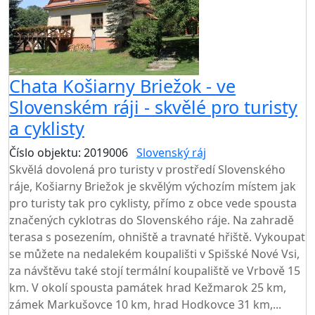
Chata Košiarny Briežok - ve
Slovenském ráji - skvělé pro turisty
a cyklisty
Číslo objektu: 2019006
Slovenský ráj
Skvělá dovolená pro turisty v prostředí Slovenského
ráje, Košiarny Briežok je skvělým výchozím místem jak
pro turisty tak pro cyklisty, přímo z obce vede spousta
značených cyklotras do Slovenského ráje. Na zahradě
terasa s posezením, ohniště a travnaté hřiště. Vykoupat
se můžete na nedalekém koupališti v Spišské Nové Vsi,
za návštěvu také stojí termální koupaliště ve Vrbově 15
km. V okolí spousta památek hrad Kežmarok 25 km,
zámek Markušovce 10 km, hrad Hodkovce 31 km,...