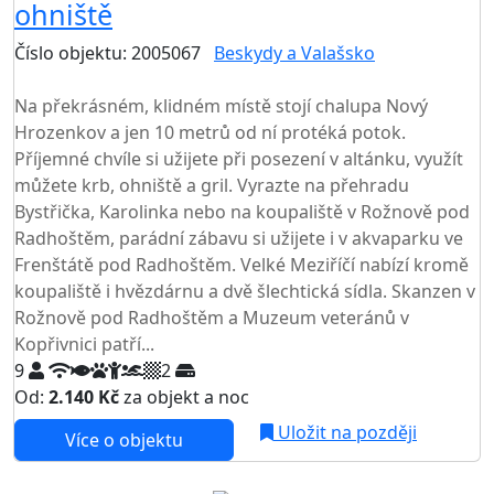
ohniště
Číslo objektu: 2005067
Beskydy a Valašsko
TOP HODNOCENÍ
Na překrásném, klidném místě stojí chalupa Nový
Hrozenkov a jen 10 metrů od ní protéká potok.
Příjemné chvíle si užijete při posezení v altánku, využít
můžete krb, ohniště a gril. Vyrazte na přehradu
Bystřička, Karolinka nebo na koupaliště v Rožnově pod
Radhoštěm, parádní zábavu si užijete i v akvaparku ve
Frenštátě pod Radhoštěm. Velké Meziříčí nabízí kromě
koupaliště i hvězdárnu a dvě šlechtická sídla. Skanzen v
Rožnově pod Radhoštěm a Muzeum veteránů v
Kopřivnici patří...
9
2
Od:
2.140 Kč
za objekt a noc
Uložit na později
Více o objektu