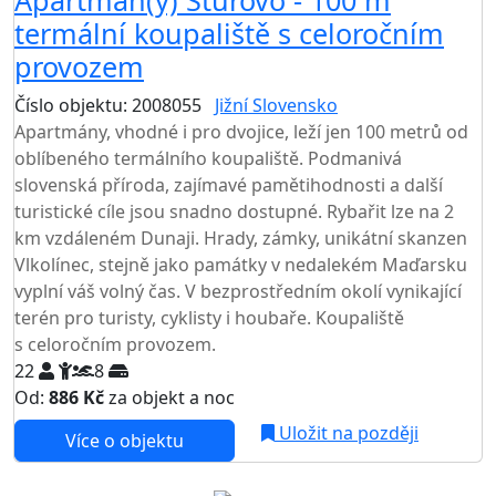
termální koupaliště s celoročním
provozem
Číslo objektu: 2008055
Jižní Slovensko
TOP HODNOCENÍ
Apartmány, vhodné i pro dvojice, leží jen 100 metrů od
oblíbeného termálního koupaliště. Podmanivá
slovenská příroda, zajímavé pamětihodnosti a další
turistické cíle jsou snadno dostupné. Rybařit lze na 2
km vzdáleném Dunaji. Hrady, zámky, unikátní skanzen
Vlkolínec, stejně jako památky v nedalekém Maďarsku
vyplní váš volný čas. V bezprostředním okolí vynikající
terén pro turisty, cyklisty i houbaře. Koupaliště
s celoročním provozem.
22
8
Od:
886 Kč
za objekt a noc
Uložit na později
Více o objektu