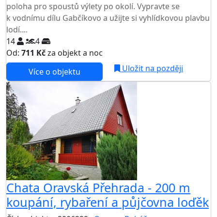
poloha pro spoustů výlety po okolí. Vypravte se
k vodnímu dílu Gabčíkovo a užijte si vyhlídkovou plavbu
lodí....
14
4
Od:
711 Kč
za objekt a noc
Uložit na později
Více o objektu
Chata Oravská Přehrada - 200 m
koupání, rybaření a půjčovna loďěk