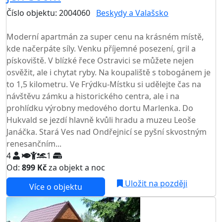
Číslo objektu: 2004060
Beskydy a Valašsko
TOP HODNOCENÍ
Moderní apartmán za super cenu na krásném místě,
kde načerpáte síly. Venku příjemné posezení, gril a
pískoviště. V blízké řece Ostravici se můžete nejen
osvěžit, ale i chytat ryby. Na koupaliště s tobogánem je
to 1,5 kilometru. Ve Frýdku-Místku si udělejte čas na
návštěvu zámku a historického centra, ale i na
prohlídku výrobny medového dortu Marlenka. Do
Hukvald se jezdí hlavně kvůli hradu a muzeu Leoše
Janáčka. Stará Ves nad Ondřejnicí se pyšní skvostným
renesančním...
4
1
Od:
899 Kč
za objekt a noc
Uložit na později
Více o objektu