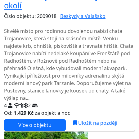
okolí
Číslo objektu: 2009018
Beskydy a Valašsko
TOP HODNOCENÍ
Skvělé místo pro rodinnou dovolenou nabízí chata
Trojanovice, která stojí na krásném místě. Venku
najdete krb, ohniště, pískoviště a travnaté hřiště. Chata
Trojanovice nabízí nedelaké koupání ve Frenštátě pod
Radhoštěm, v Rožnově pod Radhoštěm nebo na
přehradě Olešná, kde vybudovali moderní akvapark.
Vynikající příležitost pro milovníky adrenalinu skýtá
moderní lanový park Tarzanie. Doporučujeme výlet na
Pustevny, stanice lanovky je kousek od chaty. A také
výšlap na...
4
2
Od:
1.429 Kč
za objekt a noc
NEJNIŽŠÍ CENA NA TRHU
Uložit na později
Více o objektu