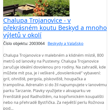
Chalupa Trojanovice - v
překrásném koutu Beskyd a mnoho
výletů v okolí
Číslo objektu: 2003064
Beskydy a Valašsko
TOP HODNOCENÍ
Chalupa Trojanovice v malebném a klidném místě, 800
metrů od lanovky na Pustevny. Chalupa Trojanovice
zaručuje ideální dovolenou pro rodiny. Na zahradě, kde
můžete mít psa, je i veškeré „dovolenkové“ vybavení:
gril, ohniště, pergola, pískoviště, houpačka a
trampolína. Adrenalin si do žil napumpujete v lanovému
parku Tarzanie. Plavky využijete v akvaparku ve
Frenštátě pod Radhoštěm, na kopřivnickém koupališti
nebo na přehradě Bystřička. Za největší perlu Rožnova
pod...