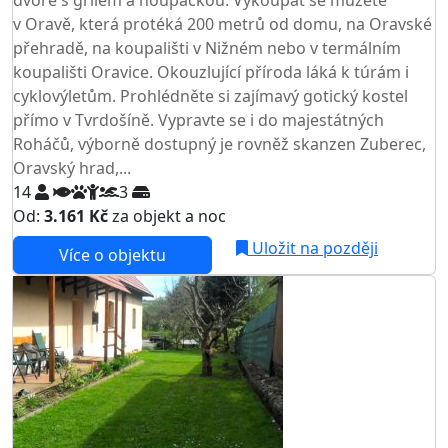
v Oravě, která protéká 200 metrů od domu, na Oravské
přehradě, na koupališti v Nižném nebo v termálním
koupališti Oravice. Okouzlující příroda láká k túrám i
cyklovýletům. Prohlédněte si zajímavý gotický kostel
přímo v Tvrdošíně. Vypravte se i do majestátných
Roháčů, výborně dostupný je rovněž skanzen Zuberec,
Oravský hrad,...
14
3
Od:
3.161 Kč
za objekt a noc
NEJNIŽŠÍ CENA NA TRHU
Uložit na později
Více o objektu