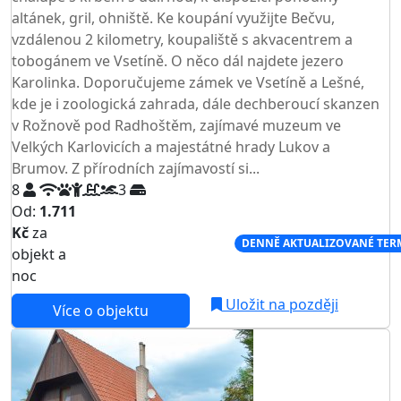
altánek, gril, ohniště. Ke koupání využijte Bečvu,
vzdálenou 2 kilometry, koupaliště s akvacentrem a
tobogánem ve Vsetíně. O něco dál najdete jezero
Karolinka. Doporučujeme zámek ve Vsetíně a Lešné,
kde je i zoologická zahrada, dále dechberoucí skanzen
v Rožnově pod Radhoštěm, zajímavé muzeum ve
Velkých Karlovicích a majestátné hrady Lukov a
Brumov. Z přírodních zajímavostí si...
8
3
Od:
1.711
Kč
za
NEJNIŽŠÍ CENA NA TRHU
DENNĚ AKTUALIZOVANÉ TER
objekt a
noc
Uložit na později
Více o objektu