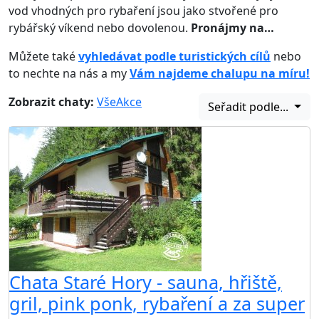
vod vhodných pro rybaření jsou jako stvořené pro
rybářský víkend nebo dovolenou.
Pronájmy na…
Můžete také
vyhledávat podle turistických cílů
nebo
to nechte na nás a my
Vám najdeme chalupu na míru!
Zobrazit chaty:
Vše
Akce
Seřadit podle...
Chata Staré Hory - sauna, hřiště,
gril, pink ponk, rybaření a za super