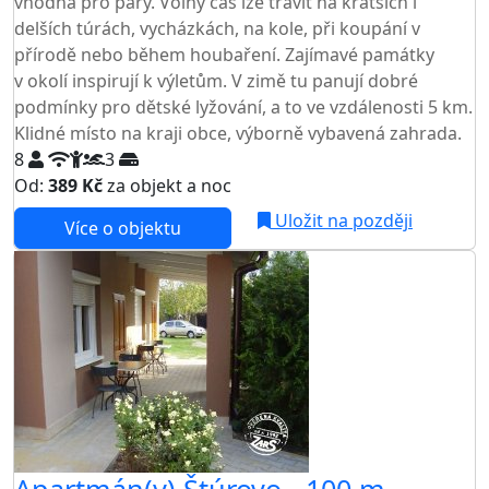
vhodná pro páry. Volný čas lze trávit na kratších i
delších túrách, vycházkách, na kole, při koupání v
přírodě nebo během houbaření. Zajímavé památky
v okolí inspirují k výletům. V zimě tu panují dobré
podmínky pro dětské lyžování, a to ve vzdálenosti 5 km.
Klidné místo na kraji obce, výborně vybavená zahrada.
8
3
Od:
389 Kč
za objekt a noc
Uložit na později
Více o objektu
Apartmán(y) Štúrovo - 100 m