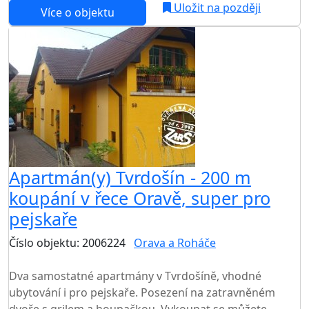
Uložit na později
Více o objektu
Apartmán(y) Tvrdošín - 200 m
koupání v řece Oravě, super pro
pejskaře
Číslo objektu: 2006224
Orava a Roháče
TOP HODNOCENÍ
Dva samostatné apartmány v Tvrdošíně, vhodné
ubytování i pro pejskaře. Posezení na zatravněném
dvoře s grilem a houpačkou. Vykoupat se můžete