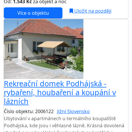
Od:
1.543 Kč
za objekt a noc
NEJNIŽŠÍ CENA NA TRHU
Uložit na později
Více o objektu
Rekreační domek Podhájská -
rybaření, houbaření a koupání v
lázních
Číslo objektu: 2006122
Jižní Slovensko
TOP HODNOCENÍ
Ubytování v apartmánech u termálního koupaliště
Podhájska, kde jsou i věhlasné lázně. Krásná dovolená