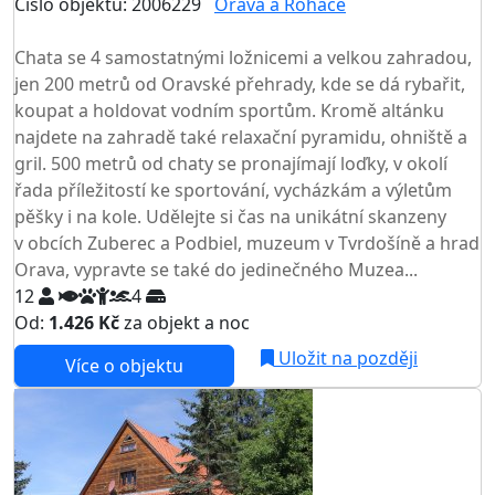
Číslo objektu: 2006229
Orava a Roháče
TOP HODNOCENÍ
Chata se 4 samostatnými ložnicemi a velkou zahradou,
jen 200 metrů od Oravské přehrady, kde se dá rybařit,
koupat a holdovat vodním sportům. Kromě altánku
najdete na zahradě také relaxační pyramidu, ohniště a
gril. 500 metrů od chaty se pronajímají loďky, v okolí
řada příležitostí ke sportování, vycházkám a výletům
pěšky i na kole. Udělejte si čas na unikátní skanzeny
v obcích Zuberec a Podbiel, muzeum v Tvrdošíně a hrad
Orava, vypravte se také do jedinečného Muzea...
12
4
Od:
1.426 Kč
za objekt a noc
Uložit na později
Více o objektu