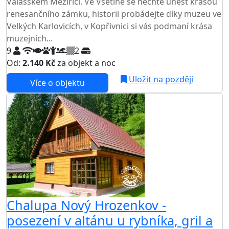
Valašském Meziříčí. Ve Vsetíně se nechte unést krásou
renesančního zámku, historii probádejte díky muzeu ve
Velkých Karlovicích, v Kopřivnici si vás podmaní krása
muzejních...
9
2
Od:
2.140 Kč
za objekt a noc
Uložit na později
Více o objektu
Chalupa Nový Hrozenkov -
posezení v altánu u rybníka, gril a