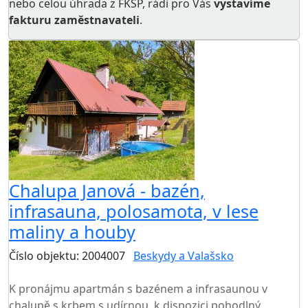
nebo celou úhrada z FKSP, rádi pro Vás
vystavíme
fakturu zaměstnavateli
.
Chalupa Janová - bazén,
infrasauna, polosamota, v lese
maliny a houby
Číslo objektu: 2004007
Beskydy a Valašsko
TOP HODNOCENÍ
K pronájmu apartmán s bazénem a infrasaunou v
chalupě s krbem s udírnou, k dispozici pohodlný