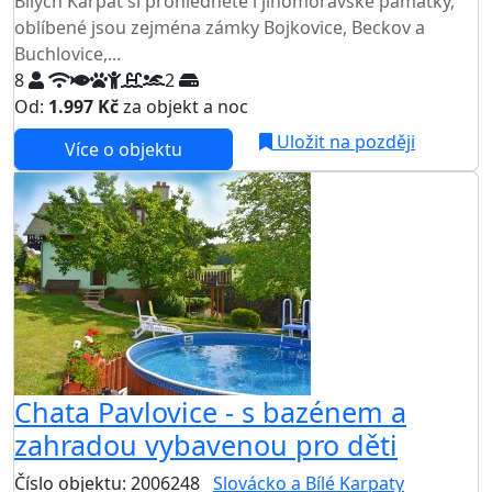
Bílých Karpat si prohlédněte i jihomoravské památky,
oblíbené jsou zejména zámky Bojkovice, Beckov a
Buchlovice,...
8
2
Od:
1.997 Kč
za objekt a noc
Uložit na později
Více o objektu
Chata Pavlovice - s bazénem a
zahradou vybavenou pro děti
Číslo objektu: 2006248
Slovácko a Bílé Karpaty