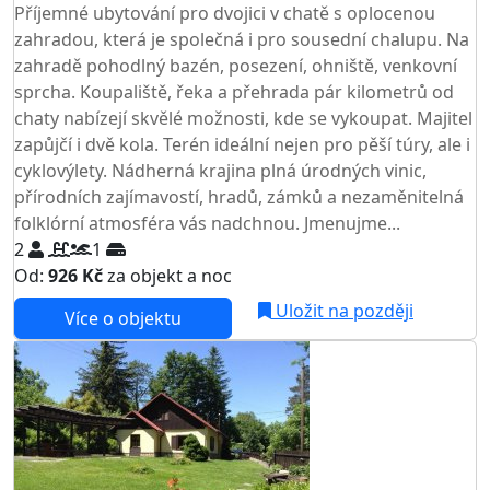
Příjemné ubytování pro dvojici v chatě s oplocenou
zahradou, která je společná i pro sousední chalupu. Na
zahradě pohodlný bazén, posezení, ohniště, venkovní
sprcha. Koupaliště, řeka a přehrada pár kilometrů od
chaty nabízejí skvělé možnosti, kde se vykoupat. Majitel
zapůjčí i dvě kola. Terén ideální nejen pro pěší túry, ale i
cyklovýlety. Nádherná krajina plná úrodných vinic,
přírodních zajímavostí, hradů, zámků a nezaměnitelná
folklórní atmosféra vás nadchnou. Jmenujme...
2
1
Od:
926 Kč
za objekt a noc
Uložit na později
Více o objektu