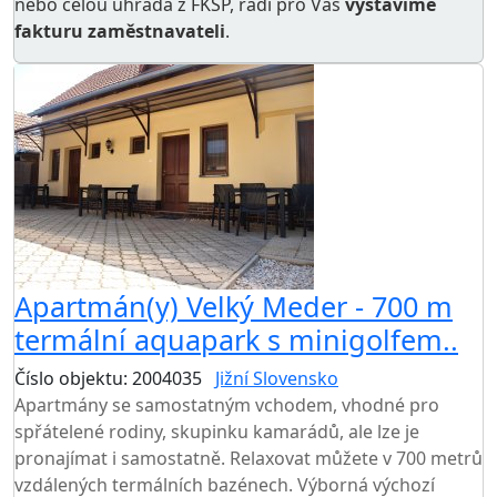
nebo celou úhrada z FKSP, rádi pro Vás
vystavíme
fakturu zaměstnavateli
.
Apartmán(y) Velký Meder - 700 m
termální aquapark s minigolfem..
Číslo objektu: 2004035
Jižní Slovensko
Apartmány se samostatným vchodem, vhodné pro
spřátelené rodiny, skupinku kamarádů, ale lze je
pronajímat i samostatně. Relaxovat můžete v 700 metrů
vzdálených termálních bazénech. Výborná výchozí