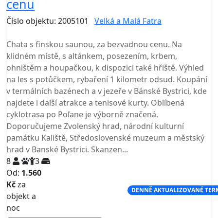
cenu
Číslo objektu: 2005101
Velká a Malá Fatra
TOP HODNOCENÍ
Chata s finskou saunou, za bezvadnou cenu. Na
klidném místě, s altánkem, posezením, krbem,
ohništěm a houpačkou, k dispozici také hřiště. Výhled
na les s potůčkem, rybaření 1 kilometr odsud. Koupání
v termálních bazénech a v jezeře v Bánské Bystrici, kde
najdete i další atrakce a tenisové kurty. Oblíbená
cyklotrasa po Poľane je výborně značená.
Doporučujeme Zvolenský hrad, národní kulturní
památku Kaliště, Středoslovenské muzeum a městský
hrad v Banské Bystrici. Skanzen...
8
3
Od:
1.560
Kč
za
NEJNIŽŠÍ CENA NA TRHU
DENNĚ AKTUALIZOVANÉ TER
objekt a
noc