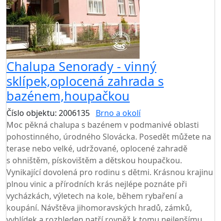
Chalupa Senorady - vinný
sklípek,oplocená zahrada s
bazénem,houpačkou
Číslo objektu: 2006135
Brno a okolí
TOP HODNOCENÍ
Moc pěkná chalupa s bazénem v podmanivé oblasti
pohostinného, úrodného Slovácka. Posedět můžete na
terase nebo velké, udržované, oplocené zahradě
s ohništěm, pískovištěm a dětskou houpačkou.
Vynikající dovolená pro rodinu s dětmi. Krásnou krajinu
plnou vinic a přírodních krás nejlépe poznáte při
vycházkách, výletech na kole, během rybaření a
koupání. Návštěva jihomoravských hradů, zámků,
vyhlídek a rozhleden patří rovněž k tomu nejlepšímu,