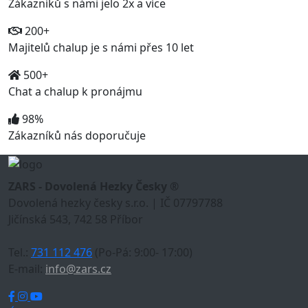
Zákazníků s námi jelo 2x a více
200+
Majitelů chalup je s námi přes 10 let
500+
Chat a chalup k pronájmu
98%
Zákazníků nás doporučuje
ZARS - Dovolená Hezky Česky ®
Dovolená hezky česky s.r.o. | IČ 07797788
Jičínská 543, 742 58 Příbor
Tel.:
731 112 476
(Po-Pá: 9:00- 17:00)
E-mail:
info@zars.cz