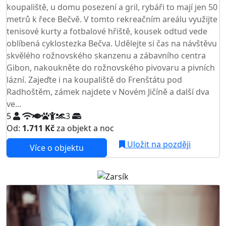
koupaliště, u domu posezení a gril, rybáři to mají jen 50
metrů k řece Bečvě. V tomto rekreačním areálu využijte
tenisové kurty a fotbalové hřiště, kousek odtud vede
oblíbená cyklostezka Bečva. Udělejte si čas na návštěvu
skvělého rožnovského skanzenu a zábavního centra
Gibon, nakoukněte do rožnovského pivovaru a pivních
lázní. Zajeďte i na koupaliště do Frenštátu pod
Radhoštěm, zámek najdete v Novém Jičíně a další dva
ve...
5
3
Od:
1.711 Kč
za objekt a noc
Uložit na později
Více o objektu