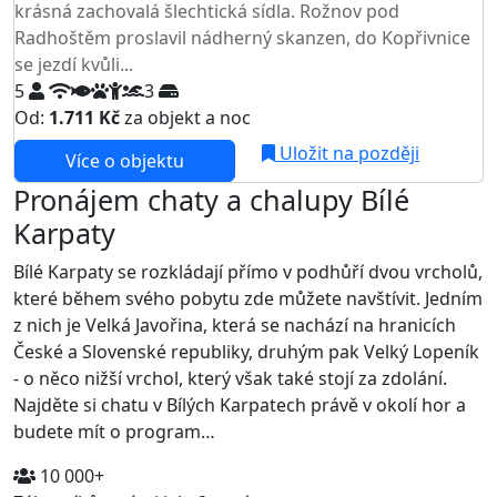
krásná zachovalá šlechtická sídla. Rožnov pod
Radhoštěm proslavil nádherný skanzen, do Kopřivnice
se jezdí kvůli...
5
3
Od:
1.711 Kč
za objekt a noc
Uložit na později
Více o objektu
Pronájem chaty a chalupy Bílé
Karpaty
Bílé Karpaty se rozkládají přímo v podhůří dvou vrcholů,
které během svého pobytu zde můžete navštívit. Jedním
z nich je Velká Javořina, která se nachází na hranicích
České a Slovenské republiky, druhým pak Velký Lopeník
- o něco nižší vrchol, který však také stojí za zdolání.
Najděte si chatu v Bílých Karpatech právě v okolí hor a
budete mít o program…
10 000+