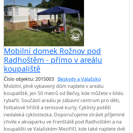
Mobilní domek Rožnov pod
Radhoštěm - přímo v areálu
koupaliště
Číslo objektu: 2015003
Beskydy a Valašsko
Mobilní, plně vybavený dům najdete v areálu
koupaliště, jen 50 metrů od Bečvy, kde můžete v klidu
rybařit. Součástí areálu je zábavní centrum pro děti,
fotbalové hřiště a tenisové kurty. Cyklisty potěší
nedaleká cyklostezka. Doporučujeme strávit příjemné
chvíle v akvaparku ve Frenštátě pod Radhoštěm a na
koupališti ve Valašském Meziříčí, kde také najdete dvě