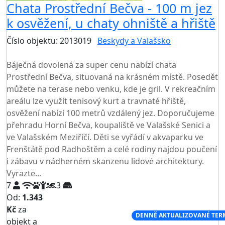
Chata Prostřední Bečva - 100 m jez
k osvěžení, u chaty ohniště a hřiště
Číslo objektu: 2013019
Beskydy a Valašsko
TOP HODNOCENÍ
Báječná dovolená za super cenu nabízí chata
Prostřední Bečva, situovaná na krásném místě. Posedět
můžete na terase nebo venku, kde je gril. V rekreačním
areálu lze využít tenisový kurt a travnaté hřiště,
osvěžení nabízí 100 metrů vzdálený jez. Doporučujeme
přehradu Horní Bečva, koupaliště ve Valašské Senici a
ve Valašském Meziříčí. Děti se vyřádí v akvaparku ve
Frenštátě pod Radhoštěm a celé rodiny najdou poučení
i zábavu v nádherném skanzenu lidové architektury.
Vyrazte...
7
3
Od:
1.343
Kč
za
NEJNIŽŠÍ CENA NA TRHU
DENNĚ AKTUALIZOVANÉ TER
objekt a