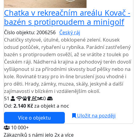
Chatka v rekreačním areálu Kovač -
bazén s protiproudem a minigolf
Číslo objektu: 2006256
Český ráj
TOP HODNOCENÍ
Chatičky stylové, útulné, obklopené zelení. Kousek
odsud potůček, rybaření u rybníka. Parádní zastřešený
bazén s protiproudem osvěží, až se vrátíte z toulek po
Českém ráji. Nádherná krajina a pohodový terén dovolí
vyšlápnout si za přírodními skvosty buď pěšky nebo na
kole. Rovinaté trasy pro in-line bruslení jsou vhodné i
pro děti. Hrady, zámky, muzea, skály, jeskyně a další
zajímavosti v blízkém i vzdálenějším okolí.
51
0
Od:
2.140 Kč
za objekt a noc
NEJNIŽŠÍ CENA NA TRHU
Uložit na později
Více o objektu
10 000+
Zákazníků s námi jelo 2x a více