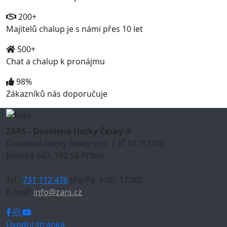
200+
Majitelů chalup je s námi přes 10 let
500+
Chat a chalup k pronájmu
98%
Zákazníků nás doporučuje
ZARS - Dovolená Hezky Česky ®
Dovolená hezky česky s.r.o. | IČ 07797788
Jičínská 543, 742 58 Příbor
Tel.:
731 112 476
(Po-Pá: 9:00- 17:00)
E-mail:
info@zars.cz
Úvodní stránka