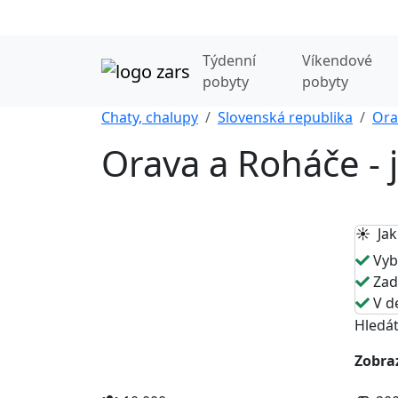
Týdenní
Víkendové
pobyty
pobyty
Chaty, chalupy
Slovenská republika
Ora
Orava a Roháče - j
☀️ Jak
Vybe
Zade
V de
Hledát
Zobraz