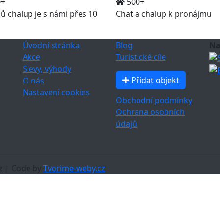
0+
500+
lů chalup je s námi přes 10
Chat a chalup k pronájmu
Úvodní stránka
Blog
Na
Akce
Turistické cíle
Slevy, výhody
Přidat objekt
O nás
Nastavení cookies
Obchodní podmínky
Ochrana osobních
údajů
z | Code by
Tvorime-weby.cz