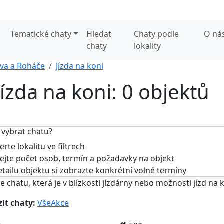
Tematické chaty
Hledat
Chaty podle
O ná
chaty
lokality
va a Roháče
Jízda na koni
ízda na koni: 0 objektů
 vybrat chatu?
rte lokalitu ve filtrech
jte počet osob, termín a požadavky na objekt
tailu objektu si zobrazte konkrétní volné termíny
e chatu, která je v blízkosti jízdárny nebo možnosti jízd na 
it chaty:
Vše
Akce