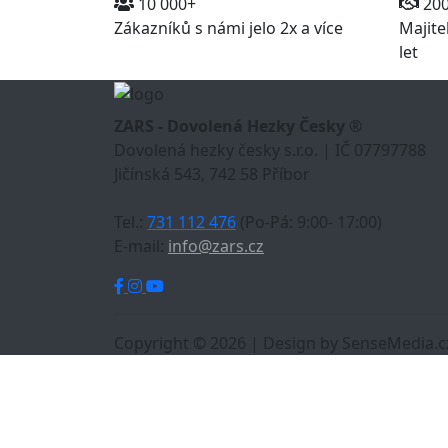
10 000+
20
Zákazníků s námi jelo 2x a více
Majite
let
ZARS - Dovolená Hezky Česky ®
Dovolená hezky česky s.r.o. | IČ 07797788
Jičínská 543, 742 58 Příbor
Tel.:
731 112 476
(Po-Pá: 9:00- 17:00)
E-mail:
info@zars.cz
Copyright © 2026 | Design by SenseMedia.c