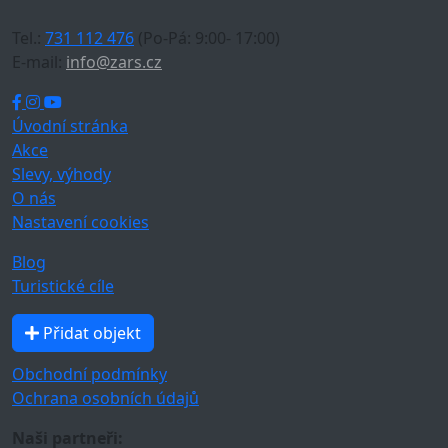
Tel.:
731 112 476
(Po-Pá: 9:00- 17:00)
E-mail:
info@zars.cz
Úvodní stránka
Akce
Slevy, výhody
O nás
Nastavení cookies
Blog
Turistické cíle
Přidat objekt
Obchodní podmínky
Ochrana osobních údajů
Naši partneři: