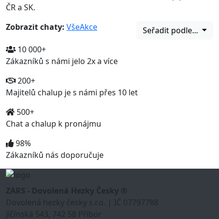
ČR a SK.
Zobrazit chaty:
Vše
Akce
Seřadit podle...
10 000+
Zákazníků s námi jelo 2x a více
200+
Majitelů chalup je s námi přes 10 let
500+
Chat a chalup k pronájmu
98%
Zákazníků nás doporučuje
ZARS - Dovolená Hezky Česky ®
Dovolená hezky česky s.r.o. | IČ 07797788
Jičínská 543, 742 58 Příbor