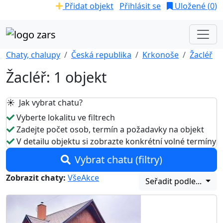
Přidat objekt
Přihlásit se
Uložené (
0
)
Chaty, chalupy
Česká republika
Krkonoše
Žacléř
Žacléř: 1 objekt
☀️ Jak vybrat chatu?
Vyberte lokalitu ve filtrech
Zadejte počet osob, termín a požadavky na objekt
V detailu objektu si zobrazte konkrétní volné termíny
Vybrat chatu (filtry)
Zobrazit chaty:
Vše
Akce
Seřadit podle...