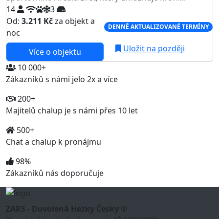
14
3
Od:
3.211 Kč
za objekt a
DENNĚ AKTUALIZOVANÉ TERMÍNY
noc
Uložit na později
Více o objektu
10 000+
Zákazníků s námi jelo 2x a více
200+
Majitelů chalup je s námi přes 10 let
500+
Chat a chalup k pronájmu
98%
Zákazníků nás doporučuje
ZARS - Dovolená Hezky Česky ®