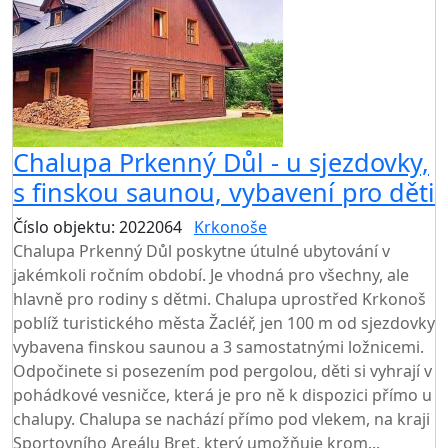
Chalupa Prkenný Důl - u sjezdovky,
s finskou saunou, vybavení pro děti
Číslo objektu: 2022064
Krkonoše
Chalupa Prkenný Důl poskytne útulné ubytování v
jakémkoli ročním období. Je vhodná pro všechny, ale
hlavně pro rodiny s dětmi. Chalupa uprostřed Krkonoš
poblíž turistického města Žacléř, jen 100 m od sjezdovky
vybavena finskou saunou a 3 samostatnými ložnicemi.
Odpočinete si posezením pod pergolou, děti si vyhrají v
pohádkové vesničce, která je pro ně k dispozici přímo u
chalupy. Chalupa se nachází přímo pod vlekem, na kraji
Sportovního Areálu Bret, který umožňuje krom...