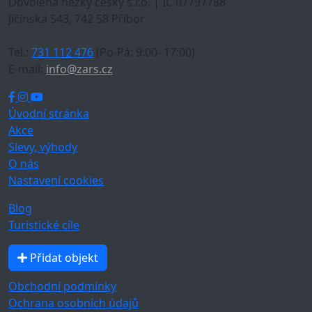
Dovolená hezky česky s.r.o. | IČ 07797788
Jičínská 543, 742 58 Příbor
Tel.:
731 112 476
(Po-Pá: 9:00- 17:00)
E-mail:
info@zars.cz
Úvodní stránka
Akce
Slevy, výhody
O nás
Nastavení cookies
Blog
Turistické cíle
Přidat objekt
Obchodní podmínky
Ochrana osobních údajů