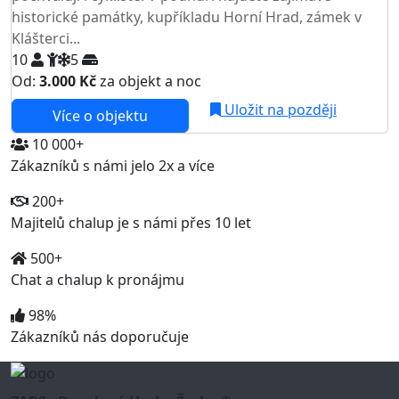
historické památky, kupříkladu Horní Hrad, zámek v
Klášterci...
10
5
Od:
3.000 Kč
za objekt a noc
Uložit na později
Více o objektu
10 000+
Zákazníků s námi jelo 2x a více
200+
Majitelů chalup je s námi přes 10 let
500+
Chat a chalup k pronájmu
98%
Zákazníků nás doporučuje