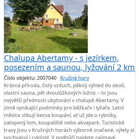
Chalupa Abertamy - s jezírkem,
posezením a saunou, lyžování 2 km
Číslo objektu: 2007040
Krušné hory
Krásná příroda, čistý vzduch, pěkný výhled do okolí,
vlastní sauna, pět dvoulůžkových ložnic – to jsou
největší přednosti ubytování v chalupě Abertamy. V
zimě vynikající podmínky pro běžkaře i lyžaře. Letní
měsíce slibují bezva koupání, ať už jde o rybníky,
zatopený lom, koupaliště nebo akvapark. Turistické
trasy jsou v Krušných horách výborně značené, výlety si
pochvalují i cyklisté. V podhůří najdete zajímavé