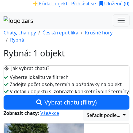
Přidat objekt
Přihlásit se
Uložené (
0
)
Chaty, chalupy
Česká republika
Krušné hory
Rybná
Rybná: 1 objekt
☀️ Jak vybrat chatu?
Vyberte lokalitu ve filtrech
Zadejte počet osob, termín a požadavky na objekt
V detailu objektu si zobrazte konkrétní volné termíny
Vybrat chatu (filtry)
Zobrazit chaty:
Vše
Akce
Seřadit podle...