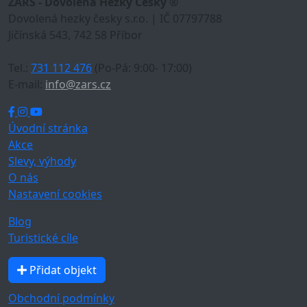
ZARS - Dovolená Hezky Česky ®
Dovolená hezky česky s.r.o. | IČ 07797788
Jičínská 543, 742 58 Příbor
Tel.:
731 112 476
(Po-Pá: 9:00- 17:00)
E-mail:
info@zars.cz
Úvodní stránka
Akce
Slevy, výhody
O nás
Nastavení cookies
Blog
Turistické cíle
Přidat objekt
Obchodní podmínky