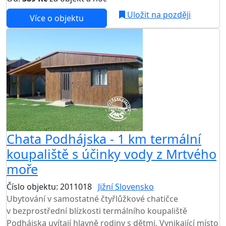
Uložit na později
Více o objektu
Chata Podhájska - 1 km termální
koupaliště s účinky vody z Mrtvého
moře
Číslo objektu: 2011018
Jižní Slovensko
Ubytování v samostatné čtyřlůžkové chatičce
v bezprostřední blízkosti termálního koupaliště
Podhájska uvítají hlavně rodiny s dětmi. Vynikající místo