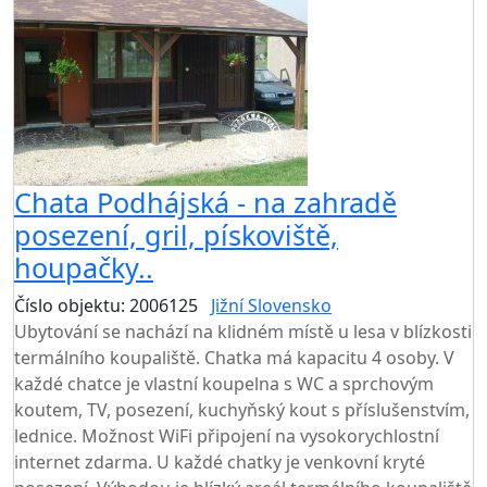
Chata Podhájská - na zahradě
posezení, gril, pískoviště,
houpačky..
Číslo objektu: 2006125
Jižní Slovensko
TOP HODNOCENÍ
Ubytování se nachází na klidném místě u lesa v blízkosti
termálního koupaliště. Chatka má kapacitu 4 osoby. V
každé chatce je vlastní koupelna s WC a sprchovým
koutem, TV, posezení, kuchyňský kout s příslušenstvím,
lednice. Možnost WiFi připojení na vysokorychlostní
internet zdarma. U každé chatky je venkovní kryté