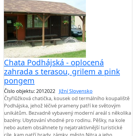
Chata Podhájská - oplocená
zahrada s terasou, grilem a pink
pongem
Číslo objektu: 2012022
Jižní Slovensko
TOP HODNOCENÍ
Čtyřlůžková chatička, kousek od termálního koupaliště
Podhájska, jehož léčivé prameny patří ke světovým
unikátům. Bezvadně vybavený moderní areál s několika
bazény. Ubytování vhodné pro rodinu. Pěšky, na kole
nebo autem obsáhnete ty nejatraktivnější turistické
cíle, kam patří hrady, zámky, město Nitra a jeho