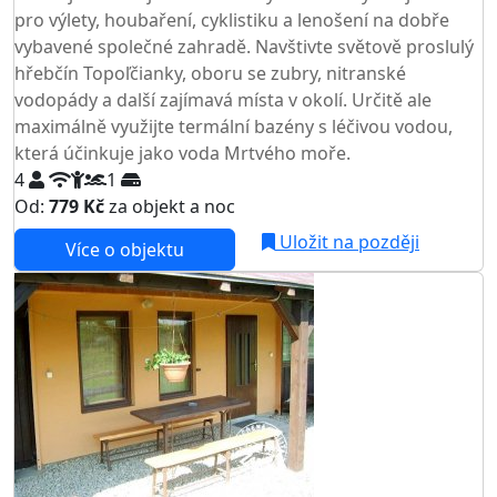
pro výlety, houbaření, cyklistiku a lenošení na dobře
vybavené společné zahradě. Navštivte světově proslulý
hřebčín Topoľčianky, oboru se zubry, nitranské
vodopády a další zajímavá místa v okolí. Určitě ale
maximálně využijte termální bazény s léčivou vodou,
která účinkuje jako voda Mrtvého moře.
4
1
Od:
779 Kč
za objekt a noc
Uložit na později
Více o objektu