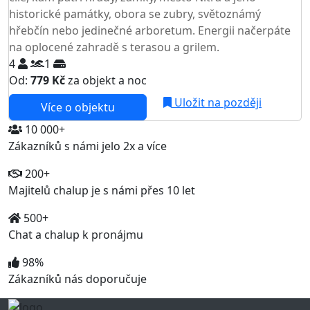
historické památky, obora se zubry, světoznámý
hřebčín nebo jedinečné arboretum. Energii načerpáte
na oplocené zahradě s terasou a grilem.
4
1
Od:
779 Kč
za objekt a noc
Uložit na později
Více o objektu
10 000+
Zákazníků s námi jelo 2x a více
200+
Majitelů chalup je s námi přes 10 let
500+
Chat a chalup k pronájmu
98%
Zákazníků nás doporučuje