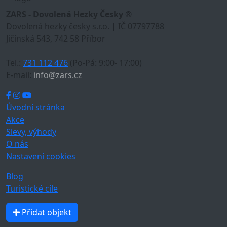
ZARS - Dovolená Hezky Česky ®
Dovolená hezky česky s.r.o. | IČ 07797788
Jičínská 543, 742 58 Příbor
Tel.:
731 112 476
(Po-Pá: 9:00- 17:00)
E-mail:
info@zars.cz
Úvodní stránka
Akce
Slevy, výhody
O nás
Nastavení cookies
Blog
Turistické cíle
Přidat objekt