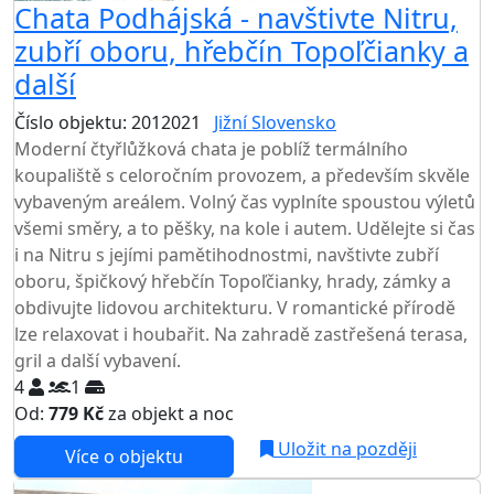
Chata Podhájská - navštivte Nitru,
zubří oboru, hřebčín Topoľčianky a
další
Číslo objektu: 2012021
Jižní Slovensko
Moderní čtyřlůžková chata je poblíž termálního
koupaliště s celoročním provozem, a především skvěle
vybaveným areálem. Volný čas vyplníte spoustou výletů
všemi směry, a to pěšky, na kole i autem. Udělejte si čas
i na Nitru s jejími pamětihodnostmi, navštivte zubří
oboru, špičkový hřebčín Topoľčianky, hrady, zámky a
obdivujte lidovou architekturu. V romantické přírodě
lze relaxovat i houbařit. Na zahradě zastřešená terasa,
gril a další vybavení.
4
1
Od:
779 Kč
za objekt a noc
Uložit na později
Více o objektu