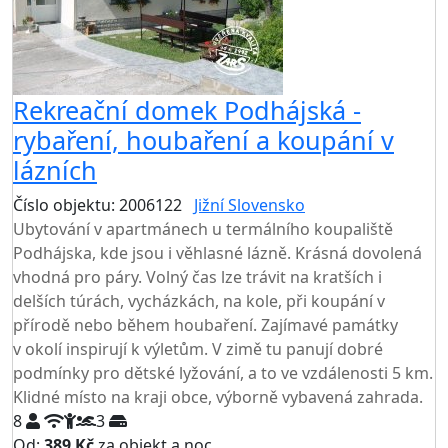
Rekreační domek Podhájská -
rybaření, houbaření a koupání v
lázních
Číslo objektu: 2006122
Jižní Slovensko
TOP HODNOCENÍ
Ubytování v apartmánech u termálního koupaliště
Podhájska, kde jsou i věhlasné lázně. Krásná dovolená
vhodná pro páry. Volný čas lze trávit na kratších i
delších túrách, vycházkách, na kole, při koupání v
přírodě nebo během houbaření. Zajímavé památky
v okolí inspirují k výletům. V zimě tu panují dobré
podmínky pro dětské lyžování, a to ve vzdálenosti 5 km.
Klidné místo na kraji obce, výborně vybavená zahrada.
8
3
Od:
389 Kč
za objekt a noc