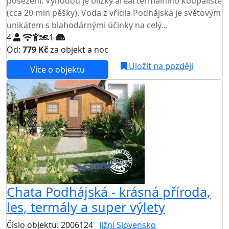
posezení. Výhodou je blízký areál termálního koupaliště
(cca 20 min pěšky). Voda z vřídla Podhájská je světovým
unikátem s blahodárnými účinky na celý...
4
1
Od:
779 Kč
za objekt a noc
Uložit na později
Více o objektu
Chata Podhájská - krásná příroda,
les, termály a super výlety
Číslo objektu: 2006124
Jižní Slovensko
TOP HODNOCENÍ