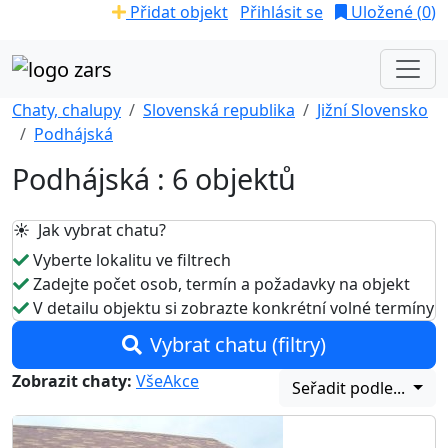
Přidat objekt
Přihlásit se
Uložené (
0
)
Chaty, chalupy
Slovenská republika
Jižní Slovensko
Podhájská
Podhájská : 6 objektů
☀️ Jak vybrat chatu?
Vyberte lokalitu ve filtrech
Zadejte počet osob, termín a požadavky na objekt
V detailu objektu si zobrazte konkrétní volné termíny
Vybrat chatu (filtry)
Zobrazit chaty:
Vše
Akce
Seřadit podle...