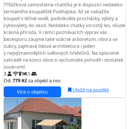
Třílůžková samostatná chatička je k dispozici nedaleko
termálního koupaliště Podhájska. Až se nabažíte
koupelí v léčivé vodě, podnikněte procházky, výlety a
cyklovýlety do okolí. Nedaleko chatky vzrostlý les, všude
krásná příroda. V rámci poznávacích výprav vás
bezesporu zaujme také vzácné arboretum, obora se
zubry, zajímavá lidová architektura i jeden
z nejvýznamnějších světových hřebčínů. Na oplocené
zahradě na konci obce si vychutnáte pohodlí i dostatek
soukromí.
3
1
Od:
779 Kč
za objekt a noc
Uložit na později
Více o objektu