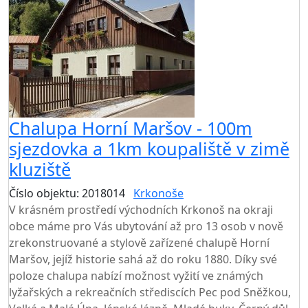
Chalupa Horní Maršov - 100m
sjezdovka a 1km koupaliště v zimě
kluziště
Číslo objektu: 2018014
Krkonoše
TOP HODNOCENÍ
V krásném prostředí východních Krkonoš na okraji
obce máme pro Vás ubytování až pro 13 osob v nově
zrekonstruované a stylově zařízené chalupě Horní
Maršov, jejíž historie sahá až do roku 1880. Díky své
poloze chalupa nabízí možnost vyžití ve známých
lyžařských a rekreačních střediscích Pec pod Sněžkou,