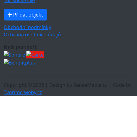
Turistické cíle
Přidat objekt
Obchodní podmínky
Ochrana osobních údajů
Naši partneři:
Copyright © 2026 | Design by SenseMedia.cz | Code by
Tvorime-weby.cz