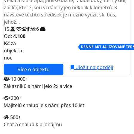
Velká a Malá Úpa, Jánské lázně, Mladé buky, Černý důl,
Žacléř, které jsou vzdáleny jen několik kilometrů. K
návštěvě těchto středisek je možné využít ski bus,
jehož...
15
6
Od:
4.100
Kč
za
NEJNIŽŠÍ CENA NA TRHU
DENNĚ AKTUALIZOVANÉ TER
objekt a
noc
Uložit na později
Více o objektu
10 000+
Zákazníků s námi jelo 2x a více
200+
Majitelů chalup je s námi přes 10 let
500+
Chat a chalup k pronájmu