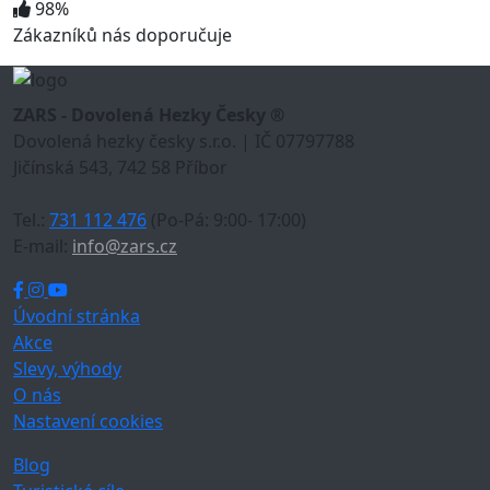
98%
Zákazníků nás doporučuje
ZARS - Dovolená Hezky Česky ®
Dovolená hezky česky s.r.o. | IČ 07797788
Jičínská 543, 742 58 Příbor
Tel.:
731 112 476
(Po-Pá: 9:00- 17:00)
E-mail:
info@zars.cz
Úvodní stránka
Akce
Slevy, výhody
O nás
Nastavení cookies
Blog