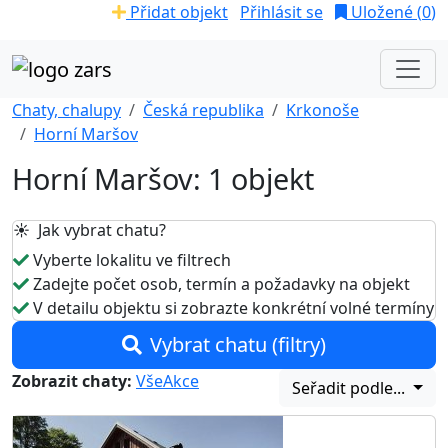
Přidat objekt
Přihlásit se
Uložené (
0
)
Chaty, chalupy
Česká republika
Krkonoše
Horní Maršov
Horní Maršov: 1 objekt
☀️ Jak vybrat chatu?
Vyberte lokalitu ve filtrech
Zadejte počet osob, termín a požadavky na objekt
V detailu objektu si zobrazte konkrétní volné termíny
Vybrat chatu (filtry)
Zobrazit chaty:
Vše
Akce
Seřadit podle...