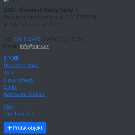
ZARS - Dovolená Hezky Česky ®
Dovolená hezky česky s.r.o. | IČ 07797788
Jičínská 543, 742 58 Příbor
Tel.:
731 112 476
(Po-Pá: 9:00- 17:00)
E-mail:
info@zars.cz
Úvodní stránka
Akce
Slevy, výhody
O nás
Nastavení cookies
Blog
Turistické cíle
Přidat objekt