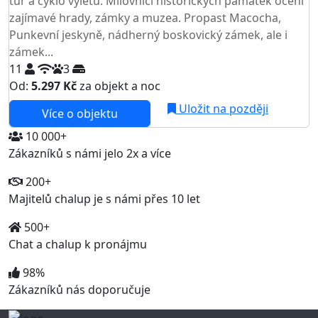
túr a cyklo výletů. Milovníci historických památek ocení
zajímavé hrady, zámky a muzea. Propast Macocha,
Punkevní jeskyně, nádherný boskovický zámek, ale i
zámek...
11
3
Od:
5.297 Kč
za objekt a noc
Uložit na později
Více o objektu
10 000+
Zákazníků s námi jelo 2x a více
200+
Majitelů chalup je s námi přes 10 let
500+
Chat a chalup k pronájmu
98%
Zákazníků nás doporučuje