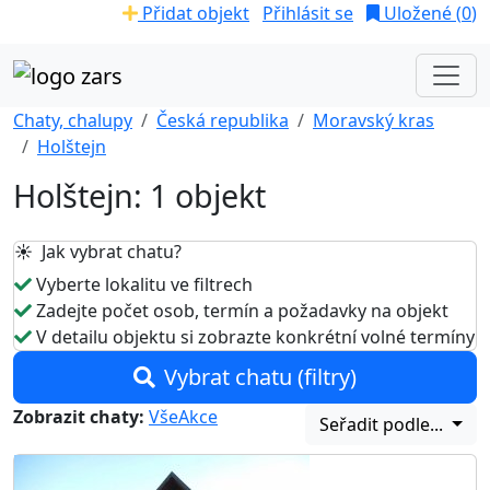
Přidat objekt
Přihlásit se
Uložené (
0
)
Chaty, chalupy
Česká republika
Moravský kras
Holštejn
Holštejn: 1 objekt
☀️ Jak vybrat chatu?
Vyberte lokalitu ve filtrech
Zadejte počet osob, termín a požadavky na objekt
V detailu objektu si zobrazte konkrétní volné termíny
Vybrat chatu (filtry)
Zobrazit chaty:
Vše
Akce
Seřadit podle...