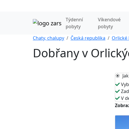
Týdenní
Víkendové
pobyty
pobyty
Chaty, chalupy
Česká republika
Orlické
Dobřany v Orlický
☀️ Jak
Vybe
Zade
V de
Zobraz