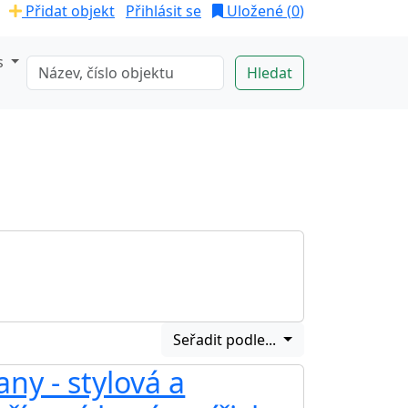
Přidat objekt
Přihlásit se
Uložené (
0
)
s
Seřadit podle...
ny - stylová a