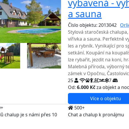
vybavená - vyh
a sauna
Číslo objektu: 2013042
Orl
Stylová staročeská chalupa,
vířivka a sauna. Perfektně
les a rybník. Vynikající pro
setkání. Koupání na koupal
lze rybařit, jezdit na koni, 
Malebná příroda, výborný ter
zámek v Opočnu, Častolovic
25
7
Od:
6.000 Kč
za objekt a no
Více o objektu
0+
500+
lů chalup je s námi přes 10
Chat a chalup k pronájmu