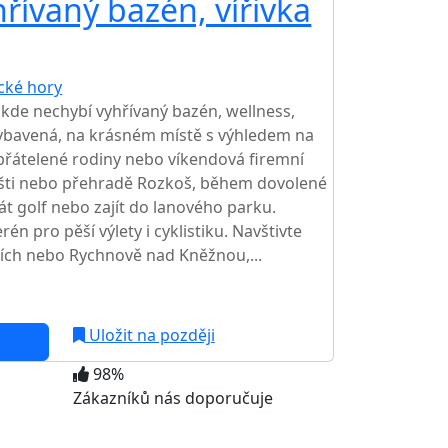
řívaný bazén, vířivka
ické hory
TOP HODNOCENÍ
 kde nechybí vyhřívaný bazén, wellness,
 vybavená, na krásném místě s výhledem na
 spřátelené rodiny nebo víkendová firemní
išti nebo přehradě Rozkoš, během dovolené
hrát golf nebo zajít do lanového parku.
én pro pěší výlety i cyklistiku. Navštivte
ích nebo Rychnově nad Kněžnou,...
c
NEJNIŽŠÍ CENA NA TRHU
Uložit na později
98%
Zákazníků nás doporučuje