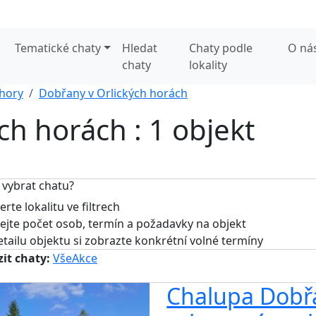
Tematické chaty
Hledat
Chaty podle
O ná
chaty
lokality
 hory
Dobřany v Orlických horách
ch horách : 1 objekt
 vybrat chatu?
rte lokalitu ve filtrech
jte počet osob, termín a požadavky na objekt
tailu objektu si zobrazte konkrétní volné termíny
it chaty:
Vše
Akce
Chalupa Dobřa