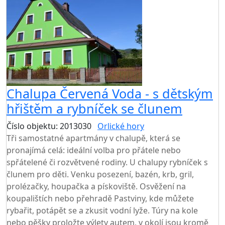
Chalupa Červená Voda - s dětským
hřištěm a rybníček se člunem
Číslo objektu: 2013030
Orlické hory
Tři samostatné apartmány v chalupě, která se
pronajímá celá: ideální volba pro přátele nebo
spřátelené či rozvětvené rodiny. U chalupy rybníček s
člunem pro děti. Venku posezení, bazén, krb, gril,
prolézačky, houpačka a pískoviště. Osvěžení na
koupalištích nebo přehradě Pastviny, kde můžete
rybařit, potápět se a zkusit vodní lyže. Túry na kole
nebo pěšky proložte výlety autem, v okolí jsou kromě