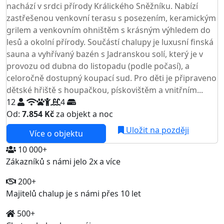
nachází v srdci přírody Králického Sněžníku. Nabízí
zastřešenou venkovní terasu s posezením, keramickým
grilem a venkovním ohništěm s krásným výhledem do
lesů a okolní přírody. Součástí chalupy je luxusní finská
sauna a vyhřívaný bazén s Jadranskou solí, který je v
provozu od dubna do listopadu (podle počasí), a
celoročně dostupný koupací sud. Pro děti je připraveno
dětské hřiště s houpačkou, pískovištěm a vnitřním...
12
4
Od:
7.854 Kč
za objekt a noc
Uložit na později
Více o objektu
10 000+
Zákazníků s námi jelo 2x a více
200+
Majitelů chalup je s námi přes 10 let
500+