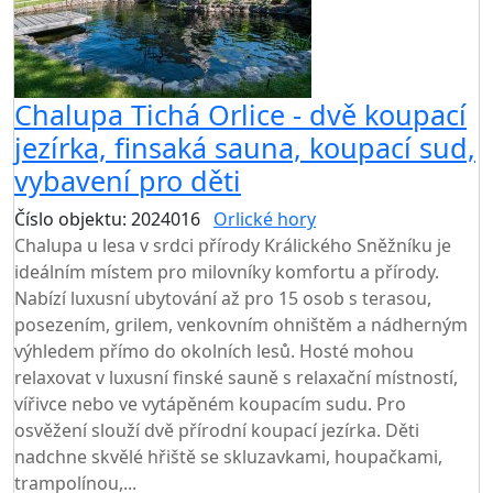
Chalupa Tichá Orlice - dvě koupací
jezírka, finsaká sauna, koupací sud,
vybavení pro děti
Číslo objektu: 2024016
Orlické hory
Chalupa u lesa v srdci přírody Králického Sněžníku je
ideálním místem pro milovníky komfortu a přírody.
Nabízí luxusní ubytování až pro 15 osob s terasou,
posezením, grilem, venkovním ohništěm a nádherným
výhledem přímo do okolních lesů. Hosté mohou
relaxovat v luxusní finské sauně s relaxační místností,
vířivce nebo ve vytápěném koupacím sudu. Pro
osvěžení slouží dvě přírodní koupací jezírka. Děti
nadchne skvělé hřiště se skluzavkami, houpačkami,
trampolínou,...