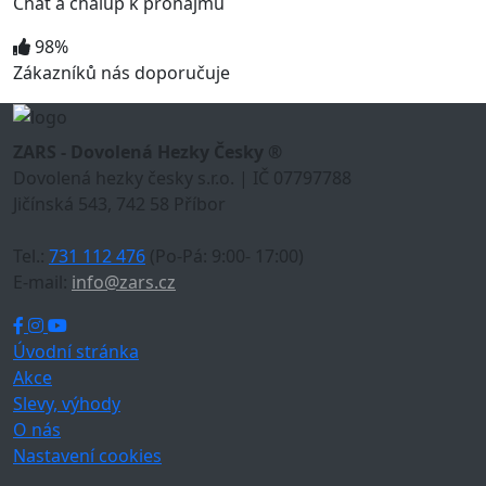
Chat a chalup k pronájmu
98%
Zákazníků nás doporučuje
ZARS - Dovolená Hezky Česky ®
Dovolená hezky česky s.r.o. | IČ 07797788
Jičínská 543, 742 58 Příbor
Tel.:
731 112 476
(Po-Pá: 9:00- 17:00)
E-mail:
info@zars.cz
Úvodní stránka
Akce
Slevy, výhody
O nás
Nastavení cookies