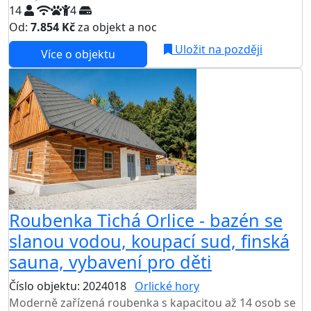
14
4
Od:
7.854 Kč
za objekt a noc
Uložit na později
Více o objektu
Roubenka Tichá Orlice - bazén se
slanou vodou, koupací sud, finská
sauna, vybavení pro děti
Číslo objektu: 2024018
Orlické hory
Moderně zařízená roubenka s kapacitou až 14 osob se