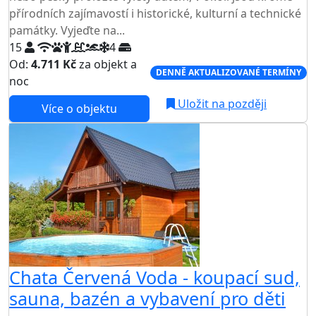
přírodních zajímavostí i historické, kulturní a technické
památky. Vyjeďte na...
15
4
Od:
4.711 Kč
za objekt a
DENNĚ AKTUALIZOVANÉ TERMÍNY
noc
Uložit na později
Více o objektu
Chata Červená Voda - koupací sud,
sauna, bazén a vybavení pro děti