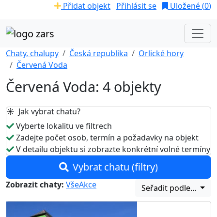
Přidat objekt
Přihlásit se
Uložené (
0
)
Chaty, chalupy
Česká republika
Orlické hory
Červená Voda
Červená Voda: 4 objekty
☀️ Jak vybrat chatu?
Vyberte lokalitu ve filtrech
Zadejte počet osob, termín a požadavky na objekt
V detailu objektu si zobrazte konkrétní volné termíny
Vybrat chatu (filtry)
Zobrazit chaty:
Vše
Akce
Seřadit podle...