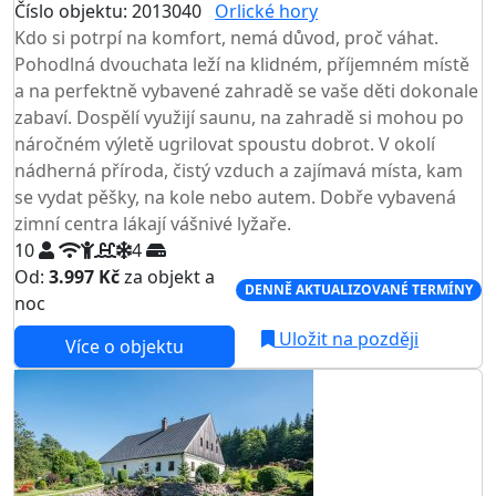
Číslo objektu: 2013040
Orlické hory
TOP HODNOCENÍ
Kdo si potrpí na komfort, nemá důvod, proč váhat.
Pohodlná dvouchata leží na klidném, příjemném místě
a na perfektně vybavené zahradě se vaše děti dokonale
zabaví. Dospělí využijí saunu, na zahradě si mohou po
náročném výletě ugrilovat spoustu dobrot. V okolí
nádherná příroda, čistý vzduch a zajímavá místa, kam
se vydat pěšky, na kole nebo autem. Dobře vybavená
zimní centra lákají vášnivé lyžaře.
10
4
Od:
3.997 Kč
za objekt a
DENNĚ AKTUALIZOVANÉ TERMÍNY
noc
Uložit na později
Více o objektu